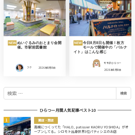
ぬいぐるみのおとまり会開
今日8月8日も開催！枚方
NEW
NEW
催。市駅前図書館
モールで開催中の「バルナ
イト」はこんな感じ
モモ＠ひらつー
フク
2026年8月8日
2026年8月8日
検
検索
索
ひらつー月間人気記事ベスト10
開店・閉店
高槻につくってた「HALO, patissier KAORU YOSHIDA」がオ
ープンしてる。シロモト出身世界3位パティシエのお店