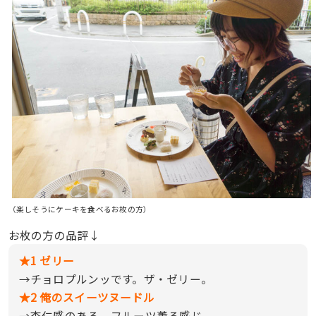
（楽しそうにケーキを食べるお枚の方）
お枚の方の品評↓
★1 ゼリー
→チョロプルンッです。ザ・ゼリー。
★2 俺のスイーツヌードル
→杏仁感のある、フルーツ薫る感じ。