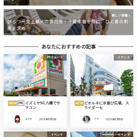
新しい投稿
ひらつー史上最大の露出度！？夏本番を前に、ひと夏の刺
激を求め…
あなたにおすすめの記事
PRニュース
イベント
イズミヤSC八幡でサ
ビオルネに水遊び広場。ス
NEW
PR
NEW
マコン
ライダーも
コマキ
2026年8月8日
フク
2026年8月8日
イベント
イベント