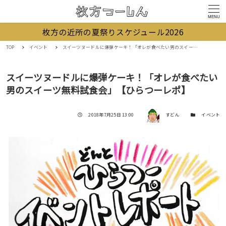
MENU
枚方の近所の夏祭りスケジュール2026
TOP
イベント
スイーツヌードルに爆弾ケーキ！「オレが食べたい男のスイーツ無料試食会」【ひらつーレポ】
スイーツヌードルに爆弾ケーキ！「オレが食べたい
男のスイーツ無料試食会」【ひらつーレポ】
著者
投稿日
カテゴリー
2018年7月25日 13:00
すどん
イベント