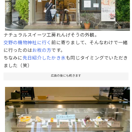
ナチュラルスイーツ工房れんげそうの外観。
交野の機物神社に行く
前に寄りまして、そんなわけで一緒
に行ったのは
お枚の方
です。
ちなみに
先日紹介したかき氷
も同じタイミングでいただき
ました（笑）
広告の後にも続きます