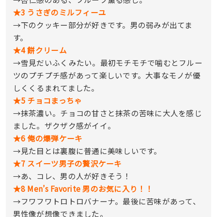
★3 うさぎのミルフィーユ
→下のクッキー部分が好きです。男の弱みが出てま
す。
★4 餅クリーム
→雪見だいふくみたい。最初モチモチで噛むとフルー
ツのプチプチ感があって楽しいです。大事なモノが優
しくくるまれてました。
★5 チョコまっちゃ
→抹茶濃い。チョコの甘さと抹茶の苦味に大人を感じ
ました。ザクザク感がイイ。
★6 俺の爆弾ケーキ
→見た目とは裏腹に普通に美味しいです。
★7 スイーツ男子の贅沢ケーキ
→あ、コレ、男の人が好きそう！
★8 Men’s Favorite 男のお気に入り！！
→フワフワトロトロバナーナ。最後に苦味があって、
男性像が想像できました。