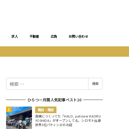
求人
不動産
広告
お問い合わせ
検
検索
索
ひらつー月間人気記事ベスト10
開店・閉店
高槻につくってた「HALO, patissier KAORU
YOSHIDA」がオープンしてる。シロモト出身
世界3位パティシエのお店