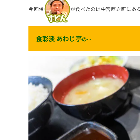
今回僕
が食べたのは中宮西之町にあ
食彩淡 あわじ亭
の
…