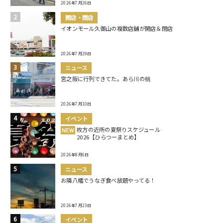
2026年7月26日
開店・閉店
イオンモール久御山の複数店舗が開店＆閉店
2026年7月29日
ニュース
宮之阪に行列できてた。あら川の桃
2026年7月10日
イベント
枚方の近所の夏祭りスケジュール
NEW
2026【ひらつーまとめ】
2026年8月6日
ニュース
お隣八幡でうなぎ食べ放題やってる！
2026年7月23日
イベント