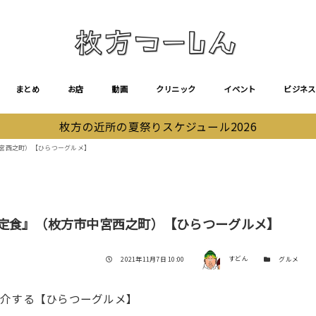
まとめ
お店
動画
クリニック
イベント
ビジネス
枚方の近所の夏祭りスケジュール2026
中宮西之町）【ひらつーグルメ】
キ定食』（枚方市中宮西之町）【ひらつーグルメ】
著者
投稿日
カテゴリー
2021年11月7日 10:00
すどん
グルメ
紹介する【ひらつーグルメ】