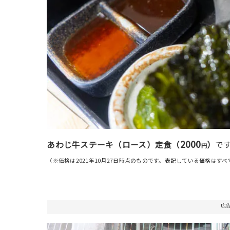
2000
あわじ牛ステーキ（ロース）定食（
）
で
円
（※価格は2021年10月27日時点のものです。表記している価格はす
広