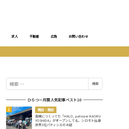
求人
不動産
広告
お問い合わせ
検
検索
索
ひらつー月間人気記事ベスト10
開店・閉店
高槻につくってた「HALO, patissier KAORU
YOSHIDA」がオープンしてる。シロモト出身
世界3位パティシエのお店