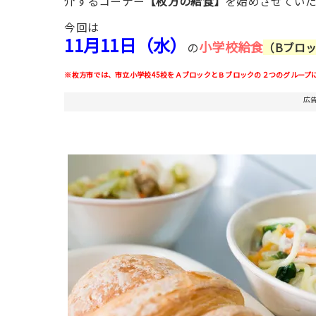
【枚方の給食】
介するコーナー
を始めさせてい
今回は
11月11日（水）
小学校給食
の
（Bブロ
※
枚方市では、市立小学校45校をＡブロックとＢブロックの２つのグループ
広