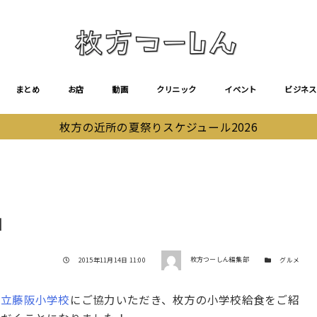
まとめ
お店
動画
クリニック
イベント
ビジネス
枚方の近所の夏祭りスケジュール2026
】
著者
投稿日
カテゴリー
2015年11月14日 11:00
枚方つーしん編集部
グルメ
市立藤阪小学校
にご協力いただき、枚方の小学校給食をご紹