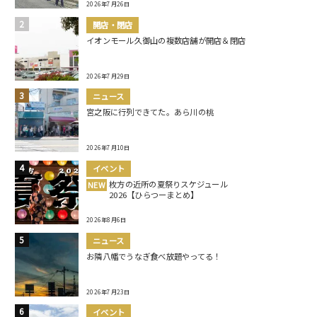
2026年7月26日
開店・閉店
イオンモール久御山の複数店舗が開店＆閉店
2026年7月29日
ニュース
宮之阪に行列できてた。あら川の桃
2026年7月10日
イベント
枚方の近所の夏祭りスケジュール
NEW
2026【ひらつーまとめ】
2026年8月6日
ニュース
お隣八幡でうなぎ食べ放題やってる！
2026年7月23日
イベント