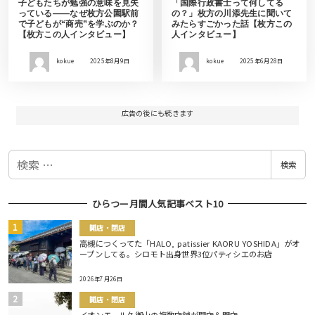
子どもたちが勉強の意味を見失
「国際行政書士って何してる
っている——なぜ枚方公園駅前
の？」枚方の川添先生に聞いて
で子どもが“商売”を学ぶのか？
みたらすごかった話【枚方この
【枚方この人インタビュー】
人インタビュー】
kokue
2025年8月9日
kokue
2025年6月28日
広告の後にも続きます
検
検索
索
ひらつー月間人気記事ベスト10
開店・閉店
高槻につくってた「HALO, patissier KAORU YOSHIDA」がオ
ープンしてる。シロモト出身世界3位パティシエのお店
2026年7月26日
開店・閉店
イオンモール久御山の複数店舗が開店＆閉店