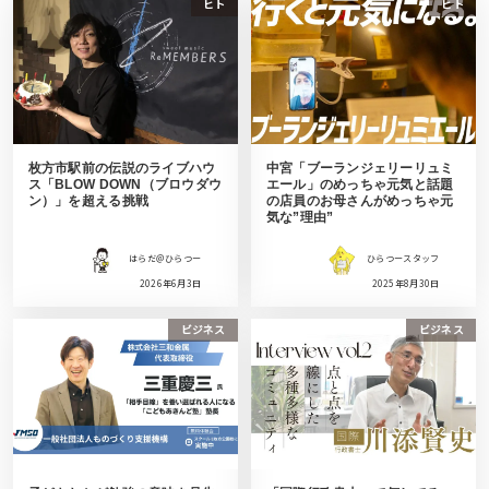
ヒト
ヒト
枚方市駅前の伝説のライブハウ
中宮「ブーランジェリーリュミ
ス「BLOW DOWN（ブロウダウ
エール」のめっちゃ元気と話題
ン）」を超える挑戦
の店員のお母さんがめっちゃ元
気な”理由”
はらだ＠ひらつー
ひらつースタッフ
2026年6月3日
2025年8月30日
ビジネス
ビジネス