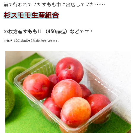
前で行われていたすもも市に出店していた……
杉スモモ生産組合
450
の枚方産
すももLL（
）など
です！
円税込
※価格は2018
6
22
時点のものです。
年
月
日