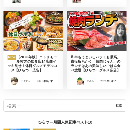
グルメ
グルメ
〈2026年版〉ニトリモー
和牛もうまいしハラミも最高。
NEW
ル枚方の飲食店14店舗イ
市役所ちかく「焼肉じゅん」の
ッキ見せ！休日グルメモデルコ
ランチはあの美味しいごはん食
ース【ひらつー広告】
べ放題【ひらつーグルメ広告】
アンドゥ
2026年8月7日
すどん
2026年8月5日
検
検索
索
ひらつー月間人気記事ベスト10