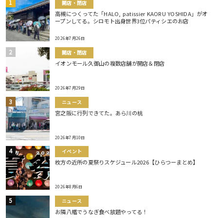
開店・閉店
高槻につくってた「HALO, patissier KAORU YOSHIDA」がオ
ープンしてる。シロモト出身世界3位パティシエのお店
2026年7月26日
開店・閉店
イオンモール久御山の複数店舗が開店＆閉店
2026年7月29日
ニュース
宮之阪に行列できてた。あら川の桃
2026年7月10日
イベント
枚方の近所の夏祭りスケジュール2026【ひらつーまとめ】
2026年8月6日
ニュース
お隣八幡でうなぎ食べ放題やってる！