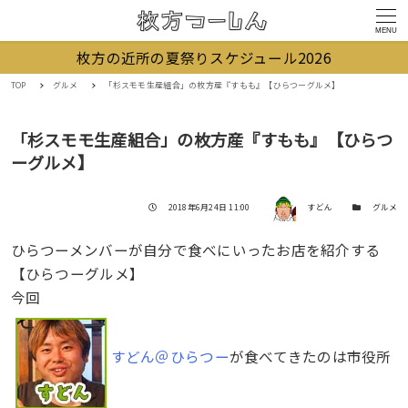
MENU
枚方の近所の夏祭りスケジュール2026
TOP
グルメ
「杉スモモ生産組合」の枚方産『すもも』【ひらつーグルメ】
「杉スモモ生産組合」の枚方産『すもも』【ひらつ
ーグルメ】
著者
投稿日
カテゴリー
2018年6月24日 11:00
すどん
グルメ
ひらつーメンバーが自分で食べにいったお店を紹介する
【ひらつーグルメ】
今回
すどん＠ひらつー
が食べてきたのは市役所