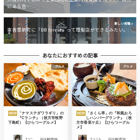
にある会…
新しい投稿
東香里新町に「BB forest」って理髪店ができるみたい。
…
あなたにおすすめの記事
グルメ
グルメ
「ナマステダワラギリ」の
「さくら亭」の『和風おろ
NEW
NEW
『Cランチ』（枚方市牧野
しハンバーグランチ』（枚
下島町）【ひらつーグルメ】
方市香里ケ丘）【ひらつーグル
メ】
トリー
2026年8月8日
りっ くん
2026年8月7日