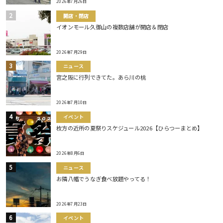
2026年7月26日
開店・閉店
イオンモール久御山の複数店舗が開店＆閉店
2026年7月29日
ニュース
宮之阪に行列できてた。あら川の桃
2026年7月10日
イベント
枚方の近所の夏祭りスケジュール2026【ひらつーまとめ】
2026年8月6日
ニュース
お隣八幡でうなぎ食べ放題やってる！
2026年7月23日
イベント