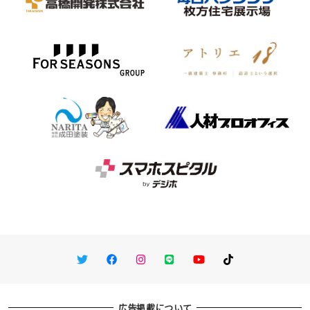
Twitter
Facebook
Instagram
LINE
You Tube
TikTok
広告掲載について