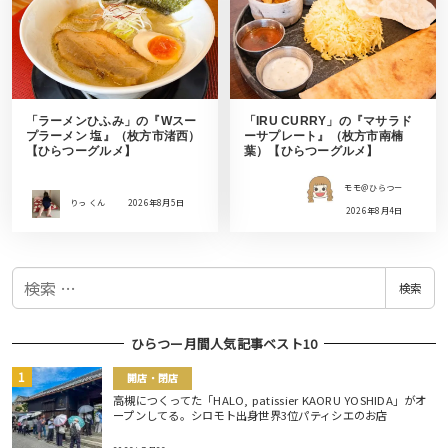
「ラーメンひふみ」の『Wスー
「IRU CURRY」の『マサラド
プラーメン 塩』（枚方市渚西）
ーサプレート』（枚方市南楠
【ひらつーグルメ】
葉）【ひらつーグルメ】
モモ＠ひらつー
りっ くん
2026年8月5日
2026年8月4日
検
検索
索
ひらつー月間人気記事ベスト10
開店・閉店
高槻につくってた「HALO, patissier KAORU YOSHIDA」がオ
ープンしてる。シロモト出身世界3位パティシエのお店