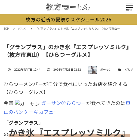
MENU
枚方の近所の夏祭りスケジュール2026
TOP
グルメ
「グランプラス」のかき氷『エスプレッソミルク』（枚方市東山）【ひらつーグルメ】
「グランプラス」のかき氷『エスプレッソミルク』
（枚方市東山）【ひらつーグルメ】
著者
投稿日
更新日
カテゴリー
2022年7月7日 10:44
2024年7月21日 12:32
ガーサン
グルメ
ひらつーメンバーが自分で食べにいったお店を紹介する
【ひらつーグルメ】
今回
ガーサン＠ひらつー
が食べてきたのは
東
山のパンケーキカフェ…
「
グランプラス
」
かき氷『エスプレッソミルク』
の