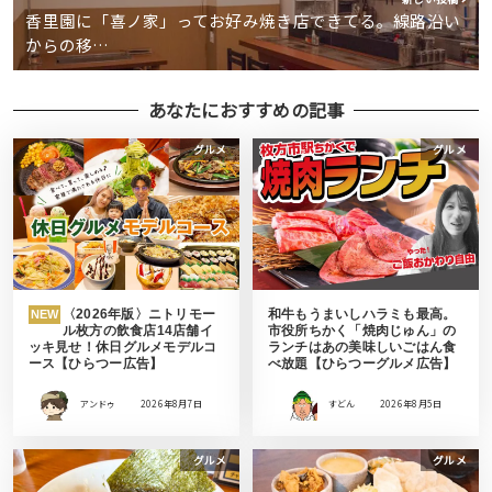
香里園に「喜ノ家」ってお好み焼き店できてる。線路沿い
からの移…
あなたにおすすめの記事
グルメ
グルメ
〈2026年版〉ニトリモー
和牛もうまいしハラミも最高。
NEW
ル枚方の飲食店14店舗イ
市役所ちかく「焼肉じゅん」の
ッキ見せ！休日グルメモデルコ
ランチはあの美味しいごはん食
ース【ひらつー広告】
べ放題【ひらつーグルメ広告】
アンドゥ
2026年8月7日
すどん
2026年8月5日
グルメ
グルメ