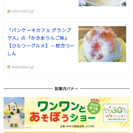
www.hira2.jp
「パンケーキカフェ グランプ
ラス」の『かき氷りんご味』
【ひらつーグルメ】 – 枚方つー
しん
www.hira2.jp
記事内バナー