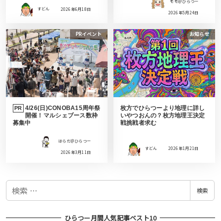
モモ＠ひらつー
すどん
2026年6月18日
2026年5月24日
PRイベント
お知らせ
4/26(日)CONOBA15周年祭
枚方でひらつーより地理に詳し
PR
開催！マルシェブース数枠
いやつおんの？枚方地理王決定
募集中
戦挑戦者求む
はらだ＠ひらつー
すどん
2026年1月21日
2026年3月11日
検
検索
索
ひらつー月間人気記事ベスト10