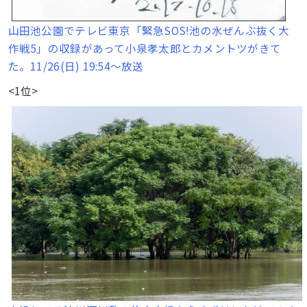
山田池公園でテレビ東京「緊急SOS!池の水ぜんぶ抜く大
作戦5」の収録があって小泉孝太郎とカメントツがきて
た。11/26(日) 19:54〜放送
<1位>