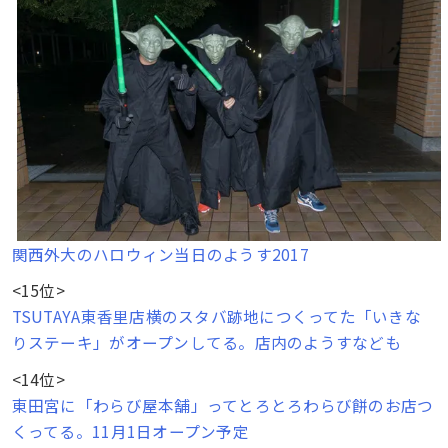
関西外大のハロウィン当日のようす2017
<15位>
TSUTAYA東香里店横のスタバ跡地につくってた「いきな
りステーキ」がオープンしてる。店内のようすなども
<14位>
東田宮に「わらび屋本舗」ってとろとろわらび餅のお店つ
くってる。11月1日オープン予定