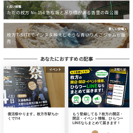
古い投稿
ただの枚方 No.154 急な坂と吊り橋がある香里の森公園
新しい投稿
枚方T-SITEでインスタ映えしそうな青いりんごジャムが販
売…
あなたにおすすめの記事
イベント
お知らせ
復活祭やります。枚方市駅ちか
もう登録してる？枚方の開店・
くで7/4
閉店・イベント情報、ひらつー
LINEならまとめて届きます！