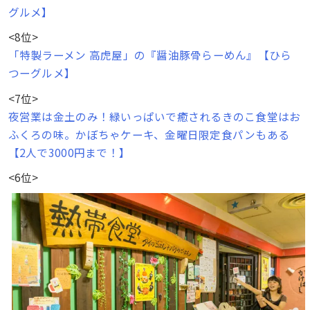
グルメ】
<8位>
「特製ラーメン 高虎屋」の『醤油豚骨らーめん』【ひら
つーグルメ】
<7位>
夜営業は金土のみ！緑いっぱいで癒されるきのこ食堂はお
ふくろの味。かぼちゃケーキ、金曜日限定食パンもある
【2人で3000円まで！】
<6位>