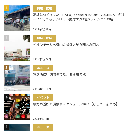
開店・閉店
高槻につくってた「HALO, patissier KAORU YOSHIDA」がオ
ープンしてる。シロモト出身世界3位パティシエのお店
2026年7月26日
開店・閉店
イオンモール久御山の複数店舗が開店＆閉店
2026年7月29日
ニュース
宮之阪に行列できてた。あら川の桃
2026年7月10日
イベント
枚方の近所の夏祭りスケジュール2026【ひらつーまとめ】
2026年8月6日
ニュース