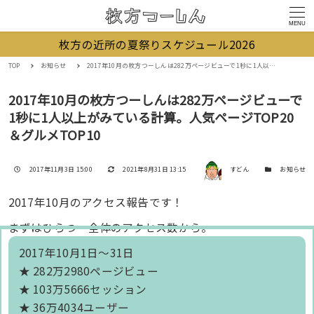
MENU
枚方の近所の夏祭りスケジュール2026
TOP
お知らせ
2017年10月の枚方つーしんは282万ページビューで1秒に1人以上がみている計算。人気ページTOP20＆グルメTOP10
2017年10月の枚方つーしんは282万ページビューで
1秒に1人以上がみている計算。人気ページTOP20
＆グルメTOP10
著者
投稿日
更新日
カテゴリー
2017年11月3日 15:00
2021年8月31日 13:15
すどん
お知らせ
2017年10月のアクセス報告です！
まずはひらつー全体のアクセス数から。
2017年10月1日～31日
★ 282万2980ページビュー
★ 103万5666セッション
★ 36万4034ユーザー