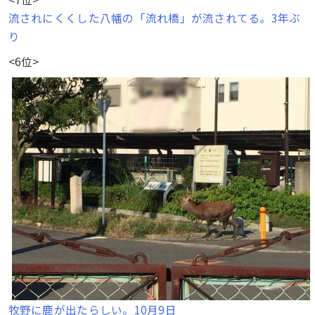
流されにくくした八幡の「流れ橋」が流されてる。3年ぶ
り
<6位>
牧野に鹿が出たらしい。10月9日