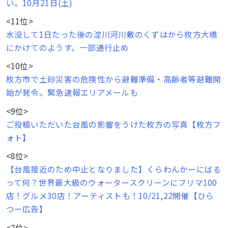
い。10月21日(土)
<11位>
水没して1日たった後の淀川河川敷のくずはから枚方大橋
にかけてのようす。一部通行止め
<10位>
枚方市で土砂災害の危険性から避難準備・高齢者等避難開
始が発令。緊急速報エリアメールも
<9位>
ご投稿いただいた台風の影響をうけた枚方の写真【枚方フ
ォト】
<8位>
【台風接近のため中止となりました】くらわんかーにばる
って何？世界最大級のウォータースクリーンにフリマ100
店！グルメ30店！アーティストも！10/21,22開催【ひら
つー広告】
<7位>