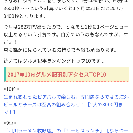
ちなみにタイトルに載せましたが、1分は60秒で、60分は
3600秒……という計算でいくと1ヶ月は31日だと267万
8400秒となります。
今月は282万PVあったので、となると1秒に1ページビュー
以上あるという計算です。自分でいうのもなんですが、す
ごい！
常に誰かに見られている気持ちで今後も頑張ります。
続いてはグルメ記事ランキングトップ10です↓
2017
10
グルメ記事別アクセスTOP10
年
月
<10位>
生まれ変わったビアバルで楽しむ、専門店ならではの海外
ビールとチーズは至高の組み合わせ！【2人で3000円ま
で！】
<9位>
「四川ラーメン牧野店」の「サービスランチ」【ひらつー