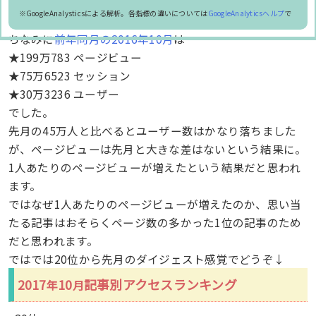
※GoogleAnalysticsによる解析。各指標の違いについては
GoogleAnalyticsヘルプ
で
ちなみに
前年同月の2016年10月
は
★199万783 ページビュー
★75万6523 セッション
★30万3236 ユーザー
でした。
先月の45万人と比べるとユーザー数はかなり落ちました
が、ページビューは先月と大きな差はないという結果に。
1人あたりのページビューが増えたという結果だと思われ
ます。
ではなぜ1人あたりのページビューが増えたのか、思い当
たる記事はおそらくページ数の多かった1位の記事のため
だと思われます。
ではでは20位から先月のダイジェスト感覚でどうぞ↓
2017
10
記事別アクセスランキング
年
月