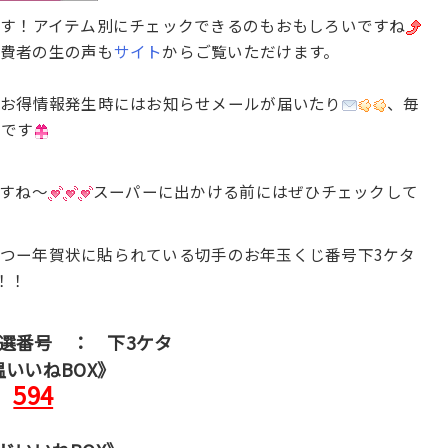
です！アイテム別にチェックできるのもおもしろいですね
費者の生の声も
サイト
からご覧いただけます。
ルお得情報発生時にはお知らせメールが届いたり
、毎
うです
すね～
スーパーに出かける前にはぜひチェックして
つー年賀状に貼られている切手のお年玉くじ番号下3ケタ
！！
当選番号 ： 下3ケタ
温いいねBOX》
594