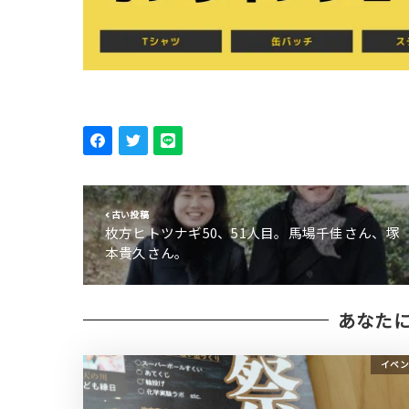
古い投稿
枚方ヒトツナギ50、51人目。馬場千佳さん、塚
本貴久さん。
あなた
イベン