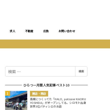
求人
不動産
広告
お問い合わせ
検
検索
索
ひらつー月間人気記事ベスト10
開店・閉店
高槻につくってた「HALO, patissier KAORU
YOSHIDA」がオープンしてる。シロモト出身
世界3位パティシエのお店