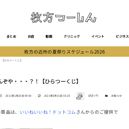
まとめ
お店
動画
クリニック
イベント
ビジネス
枚方の近所の夏祭りスケジュール2026
！【ひらつーくじ】
んぞや・・・？！【ひらつーくじ】
著者
投稿日
更新日
カテゴリー
2011年1月20日 09:00
2021年3月31日 03:28
ばばっち
お知らせ
の賞品は、
いいねいいね！ドットコム
さんからのご提供で