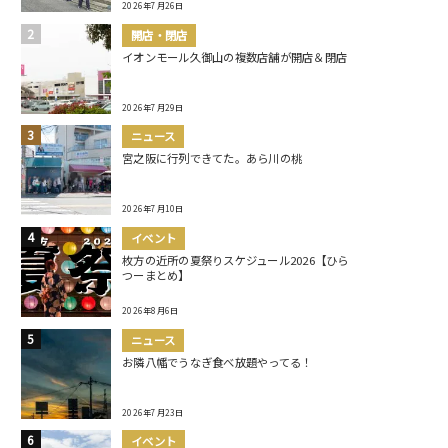
2026年7月26日
開店・閉店
イオンモール久御山の複数店舗が開店＆閉店
2026年7月29日
ニュース
宮之阪に行列できてた。あら川の桃
2026年7月10日
イベント
枚方の近所の夏祭りスケジュール2026【ひら
つーまとめ】
2026年8月6日
ニュース
お隣八幡でうなぎ食べ放題やってる！
2026年7月23日
イベント