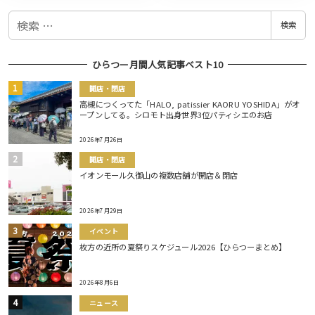
検
検索
索
ひらつー月間人気記事ベスト10
開店・閉店
高槻につくってた「HALO, patissier KAORU YOSHIDA」がオ
ープンしてる。シロモト出身世界3位パティシエのお店
2026年7月26日
開店・閉店
イオンモール久御山の複数店舗が開店＆閉店
2026年7月29日
イベント
枚方の近所の夏祭りスケジュール2026【ひらつーまとめ】
2026年8月6日
ニュース