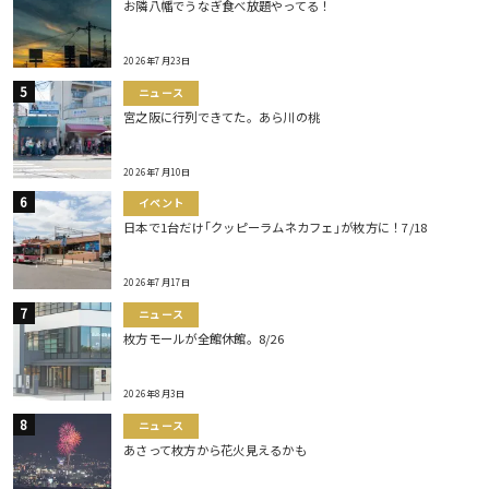
お隣八幡でうなぎ食べ放題やってる！
2026年7月23日
ニュース
宮之阪に行列できてた。あら川の桃
2026年7月10日
イベント
日本で1台だけ｢クッピーラムネカフェ｣が枚方に！7/18
2026年7月17日
ニュース
枚方モールが全館休館。8/26
2026年8月3日
ニュース
あさって枚方から花火見えるかも