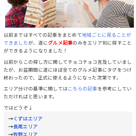
以前まではすべての記事をまとめて
地域ごとに見ることが
できました
が、遂に
グルメ記事
のみをエリア別に探すこと
ができるようになりました！
以前からこの探し方に関してチョコチョコ言及していまし
たが、お盆期間に遂にほぼ全てのグルメ記事にタグをつけ
終わったので、正式に使えるようになった次第です。
エリア分けの基準に関しては
こちらの記事
を参考にしてい
ただければと思います。
ではどうぞ↓
→
くずはエリア
→
長尾エリア
→
牧野エリア