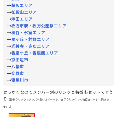
→
藤阪エリア
→
御殿山エリア
→
津田エリア
→
枚方市駅・枚方公園駅エリア
→
穂谷・氷室エリア
→
星ヶ丘・村野エリア
→
光善寺・さだエリア
→
香里ケ丘・香里園エリア
→
京田辺市
→
八幡市
→
交野市
→
寝屋川市
せっかくなのでメンバー別のリンクと特徴もセットでどう
ぞ
（画像クリックでメンバー別グルメページ、文字クリックで人物紹介ページへ飛びま
↓
す）