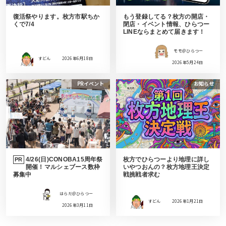
復活祭やります。枚方市駅ちか
もう登録してる？枚方の開店・
くで7/4
閉店・イベント情報、ひらつー
LINEならまとめて届きます！
モモ＠ひらつー
すどん
2026年6月18日
2026年5月24日
PRイベント
お知らせ
4/26(日)CONOBA15周年祭
枚方でひらつーより地理に詳し
PR
開催！マルシェブース数枠
いやつおんの？枚方地理王決定
募集中
戦挑戦者求む
はらだ＠ひらつー
すどん
2026年1月21日
2026年3月11日