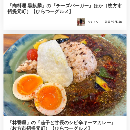
「肉料理 黒麒麟」の『チーズバーガー』ほか（枚方市
招提元町）【ひらつーグルメ】
りっ くん
2025年7月11日
「林香喱」の『茄子と甘長のシビ辛キーマカレー』
（枚方市招提元町）【ひらつーグルメ】