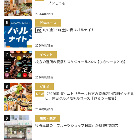
ープンしてる
2026年8月7日
PRニュース
8/7(金)・8(土)の夜はバルナイト
PR
2026年8月6日
イベント
枚方の近所の夏祭りスケジュール2026【ひらつーまとめ】
2026年8月6日
グルメ
〈2026年版〉ニトリモール枚方の飲食店14店舗イッキ見
NEW
せ！休日グルメモデルコース【ひらつー広告】
2026年8月7日
開店・閉店
牧野本町の「フルーツショップ日高」が8月末で閉店