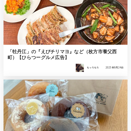
「牡丹江」の『えびチリマヨ』など（枚方市養父西
町）【ひらつーグルメ広告】
もっちもち
2025年9月24日