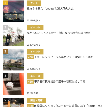
フォト
枚方から見た「2026びわ湖大花火大会」
2026年8月6日
イベント
見たらいいことあるかも！狐になって枚方を練り歩く
2026年8月6日
イベント
くずモにクッピーラムネカフェ！限定りんご飴も
NEW
2026年8月7日
ニュース
甲子園に枚方出身の選手が複数出場してる
NEW
2026年8月7日
開店・閉店
町楠葉につくってたコーヒーと雑貨のお店「koru;」がオ
NEW