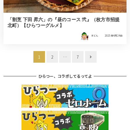
「割烹 下田 昇六」の『昼のコース 弐』（枚方市招提
北町）【ひらつーグルメ】
すどん
2025年4月24日
投
1
2
…
7
稿
ナ
ひらつー、コラボしてるってよ
ビ
ゲ
ー
シ
ョ
ン