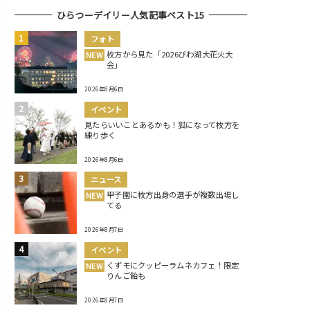
ひらつーデイリー人気記事ベスト15
フォト
枚方から見た「2026びわ湖大花火大
NEW
会」
2026年8月6日
イベント
見たらいいことあるかも！狐になって枚方を
練り歩く
2026年8月6日
ニュース
甲子園に枚方出身の選手が複数出場し
NEW
てる
2026年8月7日
イベント
くずモにクッピーラムネカフェ！限定
NEW
りんご飴も
2026年8月7日