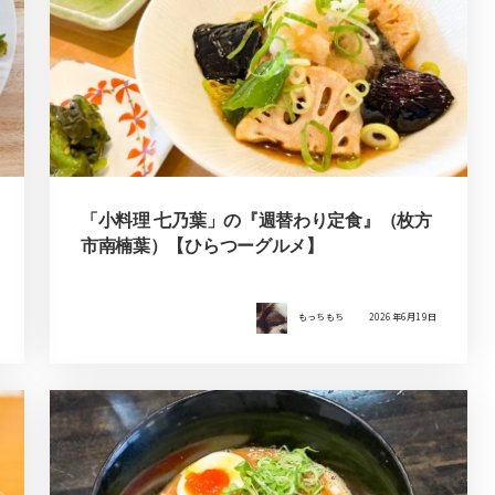
「小料理 七乃葉」の『週替わり定食』（枚方
市南楠葉）【ひらつーグルメ】
もっちもち
2026年6月19日