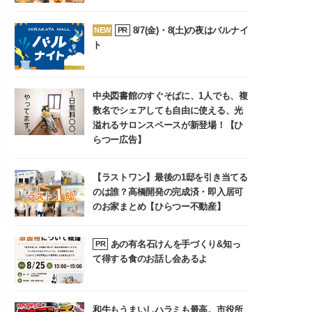
8/7(金)・8(土)の夜はバルナイ
NEW
PR
ト
中央図書館のすぐそばに、1人でも、複
数名でシェアしても自由に使える、光
溢れるサロンスペースが新登場！【ひ
らつー広告】
【ラストワン】最後の1邸を引き当てる
のは誰？高橋開発の完成済・即入居可
のお家まとめ【ひらつー不動産】
あの有名石けんを手づくり&知っ
PR
て得する食のお話し会あるよ
和牛もうまいしハラミも最高。市役所