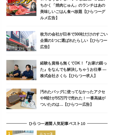
ちかく「焼肉じゅん」のランチはあの
美味しいごはん食べ放題【ひらつーグ
ルメ広告】
枚方の会社が日本で300社だけのすごい
企業の1つに選ばれたらしい【ひらつー
広告】
経験も資格も無くてOK！『お家の困っ
た』をなんでも解決しちゃうお仕事 ―
株式会社さくら【ひらつー求人】
汚れたバッグに使ってなかったアクセ
や時計が55万円で売れた！一番高値が
ついたのは…【ひらつー広告】
ひらつー週間人気記事ベスト10
ニュース