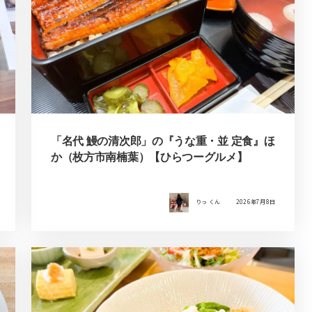
「名代 鰻の清次郎」の『うな重・並 定食』ほ
か（枚方市南楠葉）【ひらつーグルメ】
りっ くん
2026年7月8日