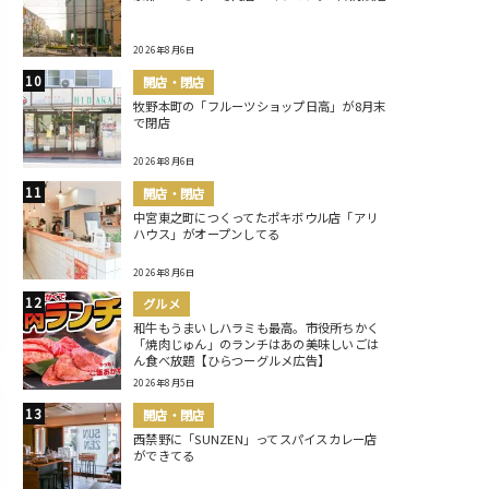
2026年8月6日
開店・閉店
牧野本町の「フルーツショップ日高」が8月末
で閉店
2026年8月6日
開店・閉店
中宮東之町につくってたポキボウル店「アリ
ハウス」がオープンしてる
2026年8月6日
グルメ
和牛もうまいしハラミも最高。市役所ちかく
「焼肉じゅん」のランチはあの美味しいごは
ん食べ放題【ひらつーグルメ広告】
2026年8月5日
開店・閉店
西禁野に「SUNZEN」ってスパイスカレー店
ができてる