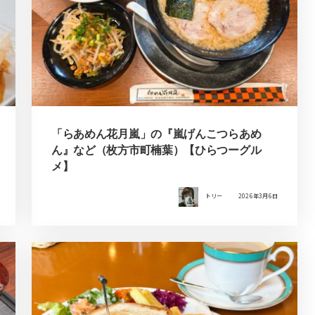
「らあめん花月嵐」の『嵐げんこつらあめ
ん』など（枚方市町楠葉）【ひらつーグル
メ】
トリー
2026年3月6日