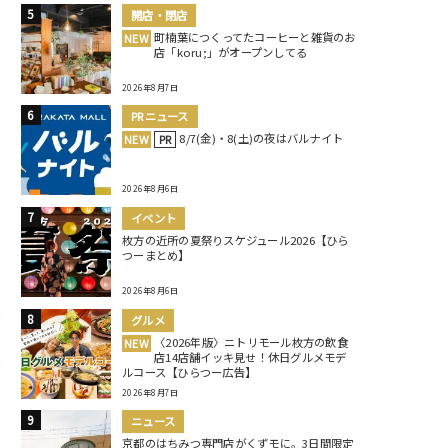
開店・閉店
町楠葉につくってたコーヒーと雑貨のお
NEW
店「koru;」がオープンしてる
2026年8月7日
PRニュース
8/7(金)・8(土)の夜はバルナイト
NEW
PR
2026年8月6日
イベント
枚方の近所の夏祭りスケジュール2026【ひら
つーまとめ】
2026年8月6日
グルメ
〈2026年版〉ニトリモール枚方の飲食
NEW
店14店舗イッキ見せ！休日グルメモデ
ルコース【ひらつー広告】
2026年8月7日
ニュース
京都のはちみつ専門店がくずモに。3日間限定