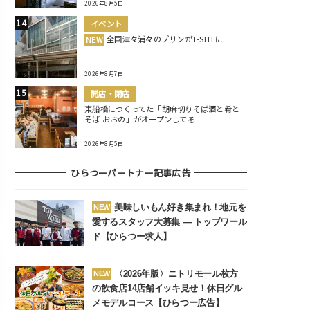
2026年8月5日
イベント
全国津々浦々のプリンがT-SITEに
NEW
2026年8月7日
開店・閉店
東船橋につくってた「胡麻切りそば酒と肴と
そば おおの」がオープンしてる
2026年8月5日
ひらつーパートナー記事広告
美味しいもん好き集まれ！地元を
NEW
愛するスタッフ大募集 ― トップワール
ド【ひらつー求人】
〈2026年版〉ニトリモール枚方
NEW
の飲食店14店舗イッキ見せ！休日グル
メモデルコース【ひらつー広告】