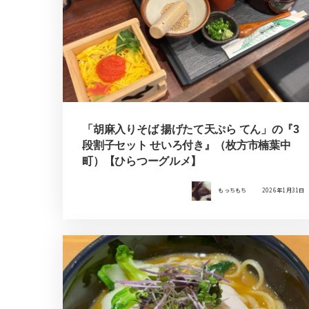
「胡麻入りそば 揚げたて天ぷら てん」の『3
段割子セット せいろ付き』（枚方市楠葉中
町）【ひらつーグルメ】
もっちもち
2026年1月31日