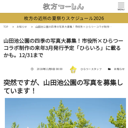
MENU
枚方の近所の夏祭りスケジュール2026
TOP
お知らせ
山田池公園の四季の写真大募集！市役所×ひらつーコラボ制作の来年3月発行予定「ひらいろ」に載るかも。12/31まで
山田池公園の四季の写真大募集！市役所×ひらつー
コラボ制作の来年3月発行予定「ひらいろ」に載る
かも。12/31まで
著者
投稿日
カテゴリー
2018年11月9日 08:00
ひらつースタッフ
お知らせ
突然ですが、山田池公園の写真を募集し
ています！