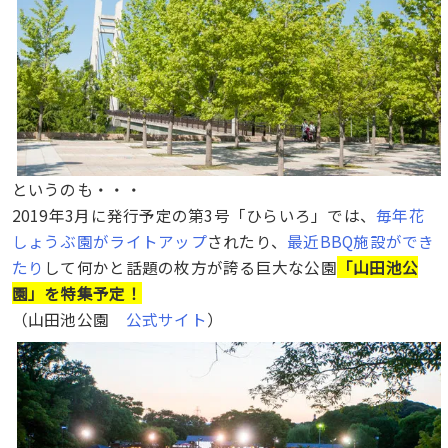
というのも・・・
2019年3月に発行予定の第3号「ひらいろ」では、
毎年花
しょうぶ園がライトアップ
されたり、
最近BBQ施設ができ
たり
して何かと話題の枚方が誇る巨大な公園
「山田池公
園」を特集予定！
（山田池公園
公式サイト
）