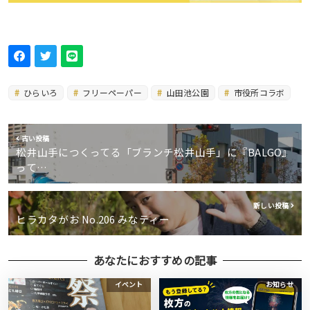
ひらいろ
フリーペーパー
山田池公園
市役所コラボ
古い投稿
松井山手につくってる「ブランチ松井山手」に『BALGO』
って…
新しい投稿
ヒラカタがお No.206 みなティー
あなたにおすすめの記事
イベント
お知らせ