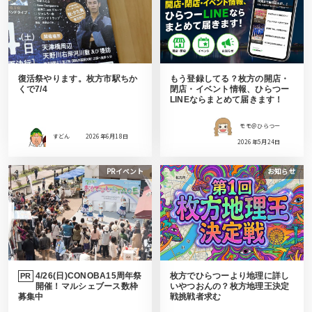
復活祭やります。枚方市駅ちか
もう登録してる？枚方の開店・
くで7/4
閉店・イベント情報、ひらつー
LINEならまとめて届きます！
モモ＠ひらつー
すどん
2026年6月18日
2026年5月24日
PRイベント
お知らせ
4/26(日)CONOBA15周年祭
枚方でひらつーより地理に詳し
PR
開催！マルシェブース数枠
いやつおんの？枚方地理王決定
募集中
戦挑戦者求む