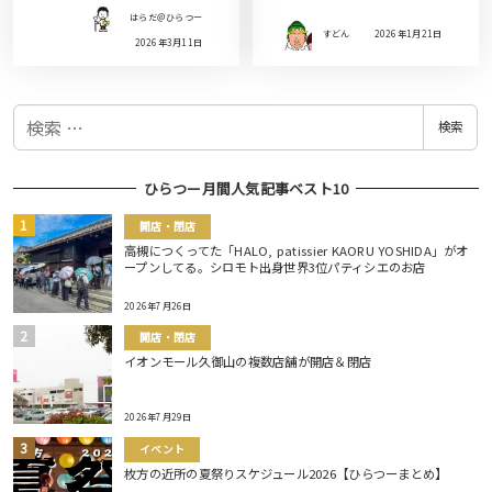
はらだ＠ひらつー
すどん
2026年1月21日
2026年3月11日
検
検索
索
ひらつー月間人気記事ベスト10
開店・閉店
高槻につくってた「HALO, patissier KAORU YOSHIDA」がオ
ープンしてる。シロモト出身世界3位パティシエのお店
2026年7月26日
開店・閉店
イオンモール久御山の複数店舗が開店＆閉店
2026年7月29日
イベント
枚方の近所の夏祭りスケジュール2026【ひらつーまとめ】