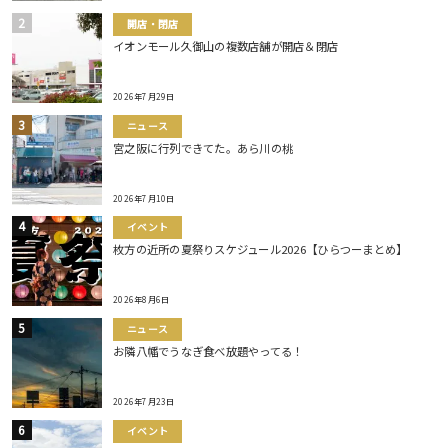
開店・閉店
イオンモール久御山の複数店舗が開店＆閉店
2026年7月29日
ニュース
宮之阪に行列できてた。あら川の桃
2026年7月10日
イベント
枚方の近所の夏祭りスケジュール2026【ひらつーまとめ】
2026年8月6日
ニュース
お隣八幡でうなぎ食べ放題やってる！
2026年7月23日
イベント