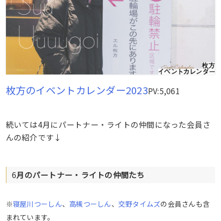
枚方のイベントカレンダー2023
PV:5,061
続いては4月にパートナー・ライトの仲間になった会員さ
んの紹介です↓
6
月のパートナー・ライトの仲間たち
※
寝屋川つーしん
、
高槻つーしん
、
交野タイムズ
の会員さんも含
まれています。