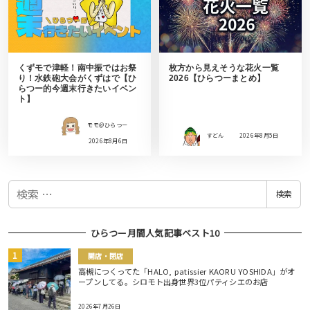
くずモで津軽！南中振ではお祭
枚方から見えそうな花火一覧
り！水鉄砲大会がくずはで【ひ
2026【ひらつーまとめ】
らつー的今週末行きたいイベン
ト】
モモ＠ひらつー
すどん
2026年8月5日
2026年8月6日
検
検索
索
ひらつー月間人気記事ベスト10
開店・閉店
高槻につくってた「HALO, patissier KAORU YOSHIDA」がオ
ープンしてる。シロモト出身世界3位パティシエのお店
2026年7月26日