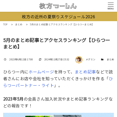
MENU
枚方の近所の夏祭りスケジュール2026
TOP
まとめ
5月のまとめ記事とアクセスランキング【ひらつーまとめ】
5月のまとめ記事とアクセスランキング【ひらつー
まとめ】
著者
投稿日
更新日
カテゴリー
2023年6月12日 17:00
2024年11月27日 15:32
メグミン
まとめ
ひらつー内に
ホームページ
を持って、
まとめ記事
などで読
者さんにお店や会社を知っていただくきっかけを作る「
ひ
らつーパートナー・ライト
」。
2023年5月
の会員さん加入状況やまとめ記事ランキングな
どの報告です！