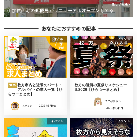
新しい投稿
伊加賀西町の郵便局がリニューアルオープンしてる
あなたにおすすめの記事
まとめ
イベント
枚方市内と近隣のパート・
枚方の近所の夏祭りスケジュー
NEW
アルバイトの求人一覧【ひ
ル2026【ひらつーまとめ】
らつーまとめ】
モモ＠ひらつー
メグミン
2026年8月9日
2026年8月6日
イベント
イベント