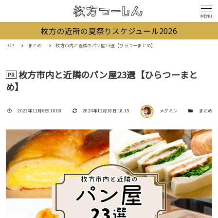
MENU
枚方の近所の夏祭りスケジュール2026
TOP
まとめ
枚方市内と近隣のパン屋23選【ひらつーまとめ】
枚方市内と近隣のパン屋23選【ひらつーまと
PR
め】
著者
投稿日
更新日
カテゴリー
2023年11月6日 10:00
2024年12月18日 18:15
メグミン
まとめ