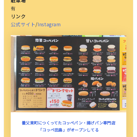
駐車場
有
リンク
公式サイト
/
Instagram
養父東町につくってたコッペパン・揚げパン専門店
「コッペ田島」がオープンしてる