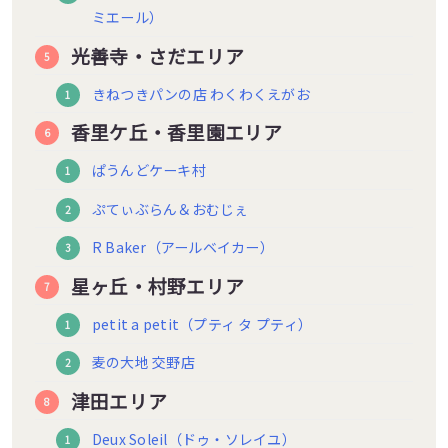
ミエール）
光善寺・さだエリア
きねつきパンの店 わくわくえがお
香里ケ丘・香里園エリア
ぱうんどケーキ村
ぷてぃぶらん＆おむじぇ
R Baker（アールベイカー）
星ヶ丘・村野エリア
petit a petit（プティ タ プティ）
麦の大地 交野店
津田エリア
Deux Soleil（ドゥ・ソレイユ）