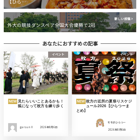
【ひら…
新しい投稿
外大の競技ダンスペア全国大会優勝で2冠
あなたにおすすめの記事
イベント
イベント
見たらいいことあるかも！
枚方の近所の夏祭りスケジ
NEW
NEW
狐になって枚方を練り歩く
ュール2026【ひらつーま
とめ】
モモ＠ひらつー
garsun II
2026年8月6日
2026年8月6日