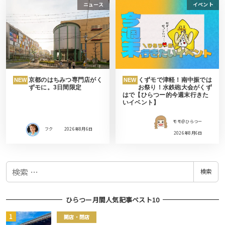
ニュース
イベント
京都のはちみつ専門店がく
くずモで津軽！南中振では
NEW
NEW
ずモに。3日間限定
お祭り！水鉄砲大会がくず
はで【ひらつー的今週末行きた
いイベント】
モモ＠ひらつー
フク
2026年8月6日
2026年8月6日
検
検索
索
ひらつー月間人気記事ベスト10
開店・閉店