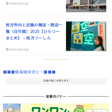
www.hira2.jp
枚方市内と近隣の開店・閉店一
覧（日付順）2025【ひらつー
まとめ】 – 枚方つーしん
www.hira2.jp
■■■情報提供求む！■■■
広告の後にも続きます
記事内バナー