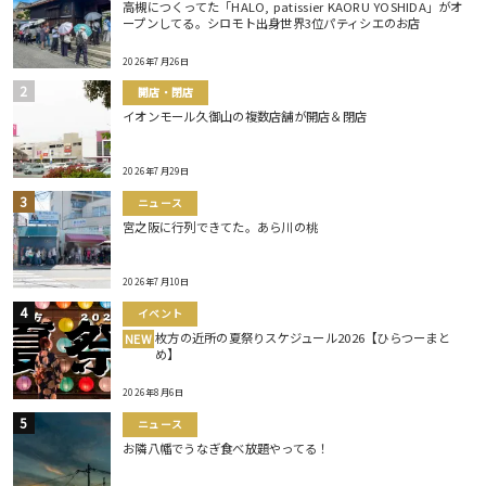
高槻につくってた「HALO, patissier KAORU YOSHIDA」がオ
ープンしてる。シロモト出身世界3位パティシエのお店
2026年7月26日
開店・閉店
イオンモール久御山の複数店舗が開店＆閉店
2026年7月29日
ニュース
宮之阪に行列できてた。あら川の桃
2026年7月10日
イベント
枚方の近所の夏祭りスケジュール2026【ひらつーまと
NEW
め】
2026年8月6日
ニュース
お隣八幡でうなぎ食べ放題やってる！