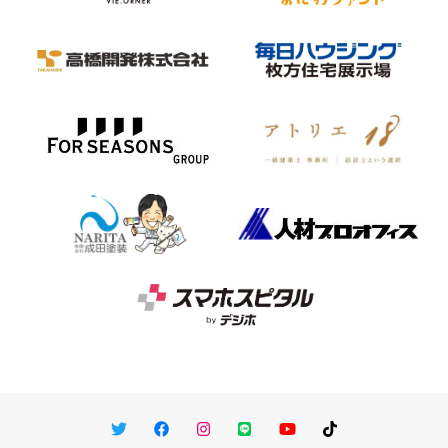
Twitter
Facebook
Instagram
LINE
You Tube
TikTok