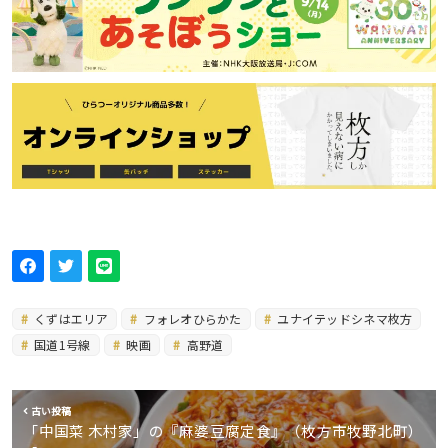
くずはエリア
フォレオひらかた
ユナイテッドシネマ枚方
国道1号線
映画
高野道
古い投稿
「中国菜 木村家」の『麻婆豆腐定食』（枚方市牧野北町）