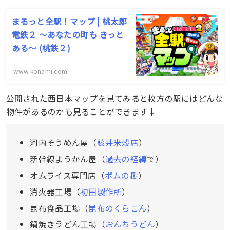
まるっと全駅！マップ | 桃太郎
電鉄２ ～あなたの町も きっと
ある～ (桃鉄２)
www.konami.com
公開された西日本マップを見てみると枚方の駅にはどんな
物件があるのかも見ることができます↓
河内そうめん屋（
藤井米穀店
）
新幹線ようかん屋（
過去の経緯
で）
オムライス専門店（
ポムの樹
）
消火器工場（
初田製作所
）
昆布食品工場（
昆布のくらこん
）
鍋焼きうどん工場（
おんちうどん
）