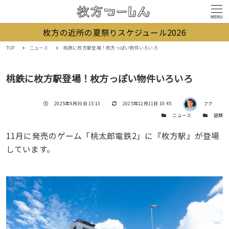
MENU
枚方の近所の夏祭りスケジュール2026
TOP
ニュース
桃鉄に枚方駅登場！枚方っぽい物件いろいろ
桃鉄に枚方駅登場！枚方っぽい物件いろいろ
著者
投稿日
更新日
2025年9月30日 15:13
2025年12月11日 10:45
フク
カテゴリー
カテゴリー
ニュース
話題
11月に発売のゲーム「桃太郎電鉄2」に『枚方駅』が登場
しています。