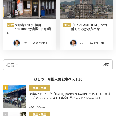
登録者170万･韓国
「Devil ANTHEM.」の竹
NEW
NEW
YouTuberが御殿山のお店
越くるみは枚方出身
に
フク
2026年8月6日
フク
2026年8月5日
検
検索
索
ひらつー月間人気記事ベスト10
開店・閉店
高槻につくってた「HALO, patissier KAORU YOSHIDA」がオ
ープンしてる。シロモト出身世界3位パティシエのお店
2026年7月26日
開店・閉店