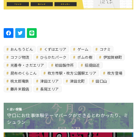
おんちうどん
くずはエリア
ゲーム
コナミ
コフジ物流
ひらかたパーク
ポムの樹
伊加賀緑町
光善寺・さだエリア
初田製作所
招提田近
昆布のくらこん
枚方市駅・枚方公園駅エリア
枚方登場
桃太郎電鉄
津田エリア
津田北町
田口山
藤井米穀店
長尾エリア
古い投稿
守口にお仕事体験テーマパークができるとわかったり、ミ
シュラン…