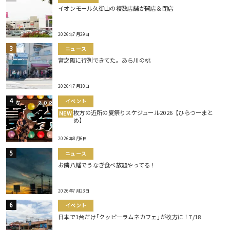
イオンモール久御山の複数店舗が開店＆閉店
2026年7月29日
ニュース
宮之阪に行列できてた。あら川の桃
2026年7月10日
イベント
枚方の近所の夏祭りスケジュール2026【ひらつーまと
NEW
め】
2026年8月6日
ニュース
お隣八幡でうなぎ食べ放題やってる！
2026年7月23日
イベント
日本で1台だけ｢クッピーラムネカフェ｣が枚方に！7/18