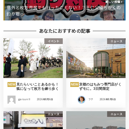
新しい投稿
意外と枚方市民でも行ったことない！？王仁公園ちかくの
釣り堀っ…
あなたにおすすめの記事
イベント
ニュース
見たらいいことあるかも！
京都のはちみつ専門店がく
NEW
NEW
狐になって枚方を練り歩く
ずモに。3日間限定
garsun II
2026年8月6日
フク
2026年8月6日
ニュース
ニュース