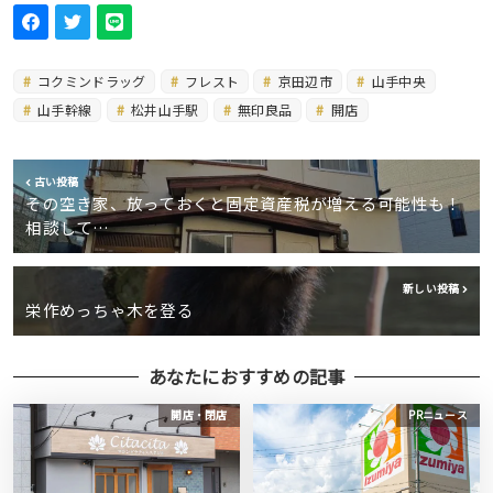
コクミンドラッグ
フレスト
京田辺市
山手中央
山手幹線
松井山手駅
無印良品
開店
古い投稿
その空き家、放っておくと固定資産税が増える可能性も！
相談して…
新しい投稿
栄作めっちゃ木を登る
あなたにおすすめの記事
開店・閉店
PRニュース