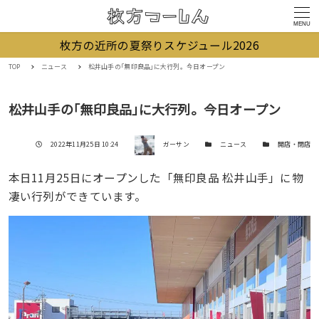
MENU
枚方の近所の夏祭りスケジュール2026
TOP
ニュース
松井山手の｢無印良品｣に大行列。今日オープン
松井山手の｢無印良品｣に大行列。今日オープン
著者
投稿日
カテゴリー
カテゴリー
2022年11月25日 10:24
ガーサン
ニュース
開店・閉店
本日11月25日にオープンした「無印良品 松井山手」に物
凄い行列ができています。