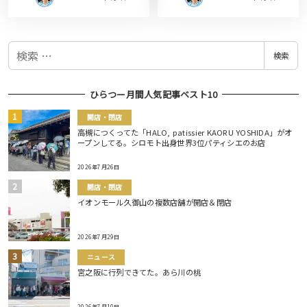
検
検索
索
ひらつー月間人気記事ベスト10
開店・閉店
高槻につくってた「HALO, patissier KAORU YOSHIDA」がオ
ープンしてる。シロモト出身世界3位パティシエのお店
2026年7月26日
開店・閉店
イオンモール久御山の複数店舗が開店＆閉店
2026年7月29日
ニュース
宮之阪に行列できてた。あら川の桃
2026年7月10日