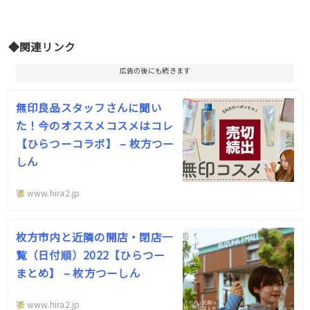
◆関連リンク
広告の後にも続きます
無印良品スタッフさんに聞い
た！今のオススメコスメはコレ
【ひらつーコラボ】 – 枚方つー
しん
www.hira2.jp
枚方市内と近隣の開店・閉店一
覧（日付順）2022【ひらつー
まとめ】 – 枚方つーしん
www.hira2.jp