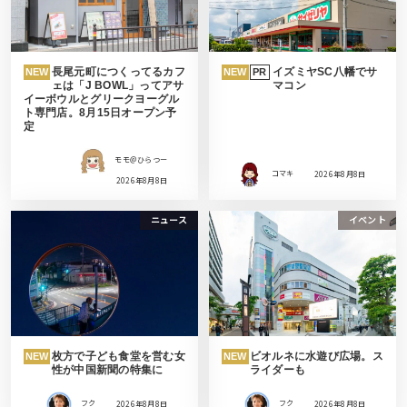
長尾元町につくってるカフ
イズミヤSC八幡でサ
NEW
NEW
PR
ェは「J BOWL」ってアサ
マコン
イーボウルとグリークヨーグル
ト専門店。8月15日オープン予
定
モモ＠ひらつー
コマキ
2026年8月8日
2026年8月8日
ニュース
イベント
枚方で子ども食堂を営む女
ビオルネに水遊び広場。ス
NEW
NEW
性が中国新聞の特集に
ライダーも
フク
2026年8月8日
フク
2026年8月8日