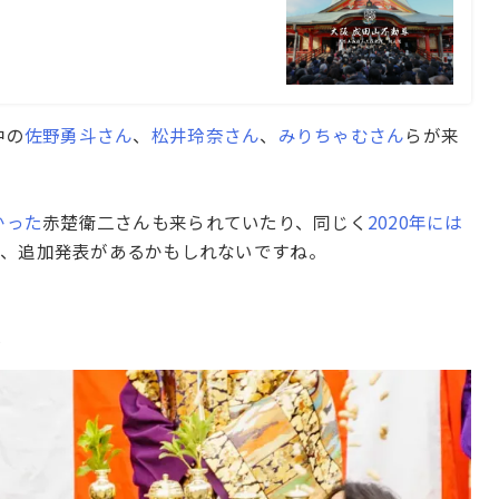
中の
佐野勇斗さん
、
松井玲奈さん
、
みりちゃむさん
らが来
かった
赤楚衛二さんも来られていたり、同じく
2020年には
で、追加発表があるかもしれないですね。
↓