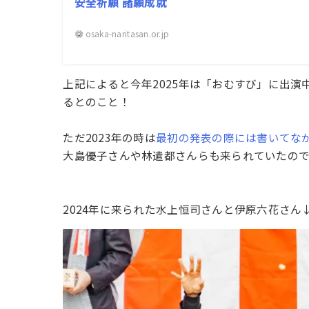
安全祈願 諸願成就
osaka-naritasan.or.jp
上記によると今年2025年は「おむすび」に出演
るとのこと！
ただ2023年の時は
最初の発表の際には書いてな
大島優子さんや林遣都さんらも来られていたの
2024年に来られた水上恒司さんと伊原六花さん