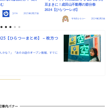
田山不動尊の節分祭
祭に来た朝ドラヒロインたちのフォト
つーレポ】
まとめ【ひらつーまとめ】
モモ＠ひらつー
2024年2月3日
モモ＠ひらつー
2024年2月2日
5【ひらつーまとめ】 – 枚方つ
んかな？」「あのお店のオープン情報、すでに
！
記事内バナー