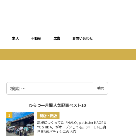
求人
不動産
広告
お問い合わせ
検
検索
索
ひらつー月間人気記事ベスト10
開店・閉店
高槻につくってた「HALO, patissier KAORU
YOSHIDA」がオープンしてる。シロモト出身
世界3位パティシエのお店