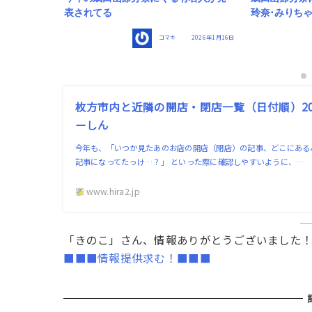
玲奈･みりちゃむ
豆まきに！成
2024【ひら
2026年1月16日
コマキ
2025年1月27日
枚方市内と近隣の開店・閉店一覧（日付順）202
ーしん
今年も、「いつか見たあのお店の開店（閉店）の記事、どこにある
記事になってたっけ…？」 といった際に確認しやすいように、…
www.hira2.jp
「きのこ」さん、情報ありがとうございました
■■■情報提供求む！■■■