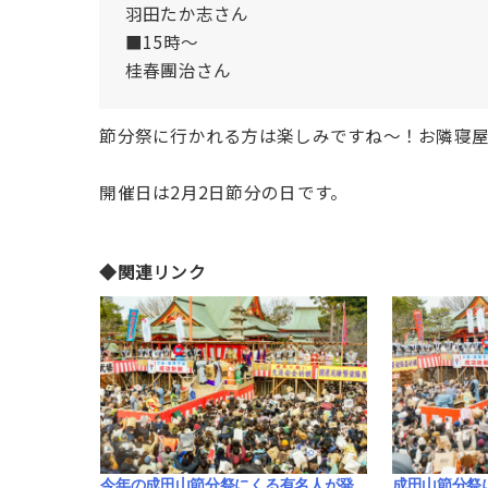
羽田たか志さん
■15時〜
桂春團治さん
節分祭に行かれる方は楽しみですね〜！お隣寝
開催日は2月2日節分の日です。
◆関連リンク
有名人が発
成田山節分祭に来るのは佐野勇斗･松井
「ブギウギ」