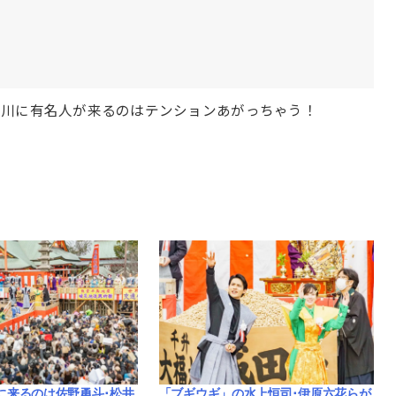
屋川に有名人が来るのはテンションあがっちゃう！
の水上恒司･伊原六花らが
明日は成田山の節分祭！これまで節分