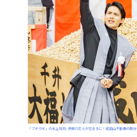
「ブギウギ」の水上恒司･伊原六花らが豆まきに！成田山不動尊の節分祭