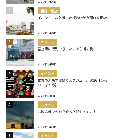
2026年7月26日
開店・閉店
イオンモール久御山の複数店舗が開店＆閉店
2026年7月29日
ニュース
宮之阪に行列できてた。あら川の桃
2026年7月10日
イベント
枚方の近所の夏祭りスケジュール2026【ひら
つーまとめ】
2026年8月6日
ニュース
お隣八幡でうなぎ食べ放題やってる！
2026年7月23日
イベント