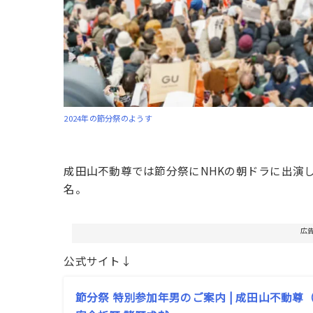
2024年の節分祭のようす
成田山不動尊では節分祭にNHKの朝ドラに出演
名。
広
公式サイト↓
節分祭 特別参加年男のご案内 | 成田山不動