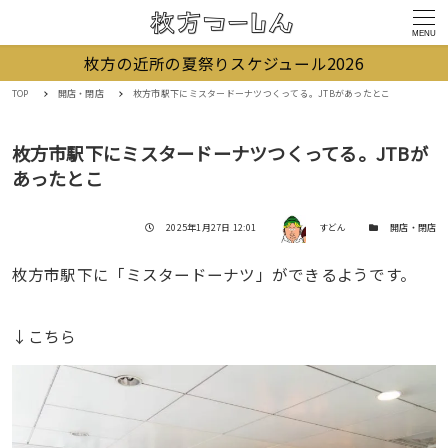
MENU
枚方の近所の夏祭りスケジュール2026
TOP
開店・閉店
枚方市駅下にミスタードーナツつくってる。JTBがあったとこ
枚方市駅下にミスタードーナツつくってる。JTBが
あったとこ
著者
投稿日
カテゴリー
2025年1月27日 12:01
すどん
開店・閉店
枚方市駅下に「ミスタードーナツ」ができるようです。
↓こちら