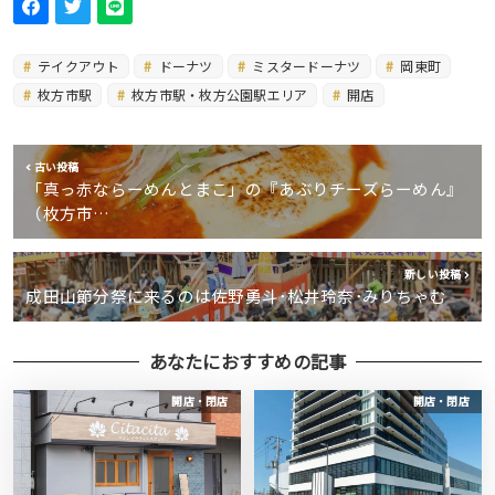
テイクアウト
ドーナツ
ミスタードーナツ
岡東町
枚方市駅
枚方市駅・枚方公園駅エリア
開店
古い投稿
「真っ赤ならーめんとまこ」の『あぶりチーズらーめん』
（枚方市…
新しい投稿
成田山節分祭に来るのは佐野勇斗･松井玲奈･みりちゃむ
あなたにおすすめの記事
開店・閉店
開店・閉店