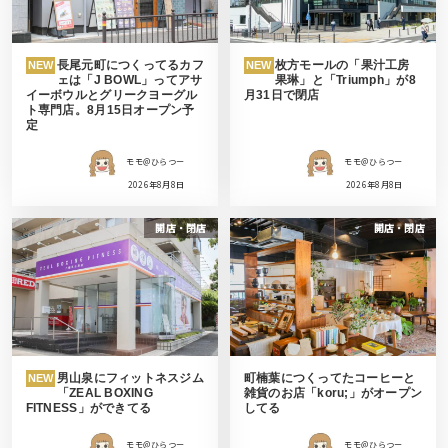
長尾元町につくってるカフ
枚方モールの「果汁工房
NEW
NEW
ェは「J BOWL」ってアサ
果琳」と「Triumph」が8
イーボウルとグリークヨーグル
月31日で閉店
ト専門店。8月15日オープン予
定
モモ＠ひらつー
モモ＠ひらつー
2026年8月8日
2026年8月8日
開店・閉店
開店・閉店
男山泉にフィットネスジム
町楠葉につくってたコーヒーと
NEW
「ZEAL BOXING
雑貨のお店「koru;」がオープン
FITNESS」ができてる
してる
モモ＠ひらつー
モモ＠ひらつー