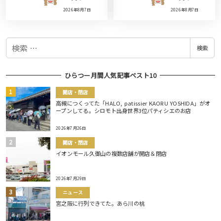
2026年8月7日
2026年8月7日
検
検索
索
ひらつー月間人気記事ベスト10
開店・閉店
高槻につくってた「HALO, patissier KAORU YOSHIDA」がオ
ープンしてる。シロモト出身世界3位パティシエのお店
2026年7月26日
開店・閉店
イオンモール久御山の複数店舗が開店＆閉店
2026年7月29日
ニュース
宮之阪に行列できてた。あら川の桃