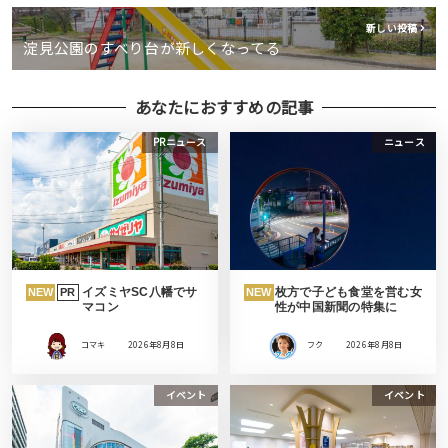
新しい投稿
淀見公園のすべり台が新しくなってる
あなたにおすすめの記事
PRニュース
ニュース
イズミヤSC八幡でサ
枚方で子ども食堂を営む女
NEW
PR
NEW
マコン
性が中国新聞の特集に
コマキ
2026年8月8日
フク
2026年8月8日
イベント
イベント