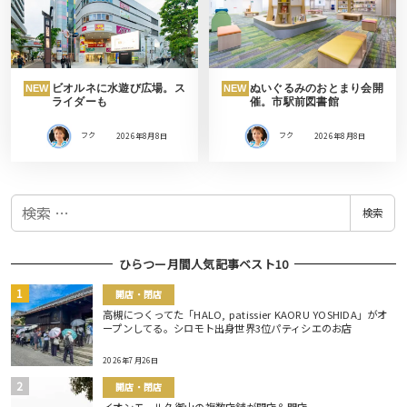
ビオルネに水遊び広場。ス
ぬいぐるみのおとまり会開
NEW
NEW
ライダーも
催。市駅前図書館
フク
2026年8月8日
フク
2026年8月8日
検
検索
索
ひらつー月間人気記事ベスト10
開店・閉店
高槻につくってた「HALO, patissier KAORU YOSHIDA」がオ
ープンしてる。シロモト出身世界3位パティシエのお店
2026年7月26日
開店・閉店