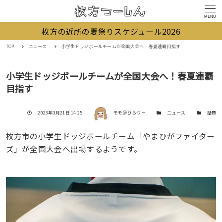
MENU
枚方の近所の夏祭りスケジュール2026
TOP
ニュース
小学生ドッジボールチームが全国大会へ！春夏連覇目指す
小学生ドッジボールチームが全国大会へ！春夏連覇
目指す
著者
投稿日
カテゴリー
カテゴリー
2023年3月21日 14:25
モモ＠ひらつー
ニュース
話題
枚方市の小学生ドッジボールチーム「やまひがファイター
ズ」が全国大会へ出場するようです。