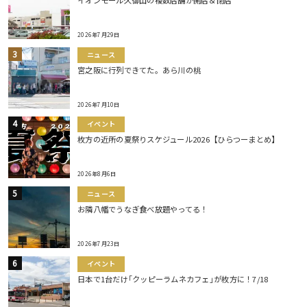
イオンモール久御山の複数店舗が開店＆閉店
2026年7月29日
ニュース
宮之阪に行列できてた。あら川の桃
2026年7月10日
イベント
枚方の近所の夏祭りスケジュール2026【ひらつーまとめ】
2026年8月6日
ニュース
お隣八幡でうなぎ食べ放題やってる！
2026年7月23日
イベント
日本で1台だけ｢クッピーラムネカフェ｣が枚方に！7/18