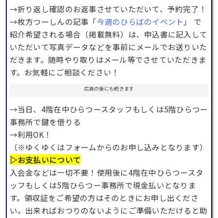
→折り返し確認のお返事させていただいて、予約完了！
→枚方つーしんの記事「
今週のひらばのイベント
」 で
紹介希望される場合（掲載無料）は、申込書に記入して
いただいて写真データなどを事前にメールでお送りいた
だきます。随時やり取りはメール等でさせていただきま
す。お気軽にご相談ください！
広告の後にも続きます
→当日、4階在中ひらつースタッフもしくは5階ひらつー
事務所で鍵を借りる
→利用OK！
（※ゆくゆくはフォームからのお申し込みとなります）
▷お支払いについて
入会金などは一切不要！使用後に4階在中ひらつースタ
ッフもしくは5階ひらつー事務所で現金払いとなりま
す。領収証をご希望の方はそのときにお申し出くださ
い。出来ればおつりのないようにご準備いただけると助