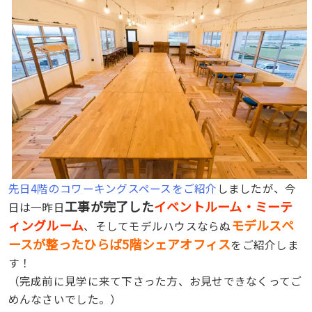
先日4階のコワーキングスペースをご紹介
しましたが、今
工事が完了した
イベントルーム・ミーテ
日は一昨日
ィングルーム
モデルスペ
、そしてモデルハウスならぬ
ースが整ったひらば5階シェアオフィス
をご紹介しま
す！
（完成前に見学に来て下さった方、お見せできなくってご
めんなさいでした。）