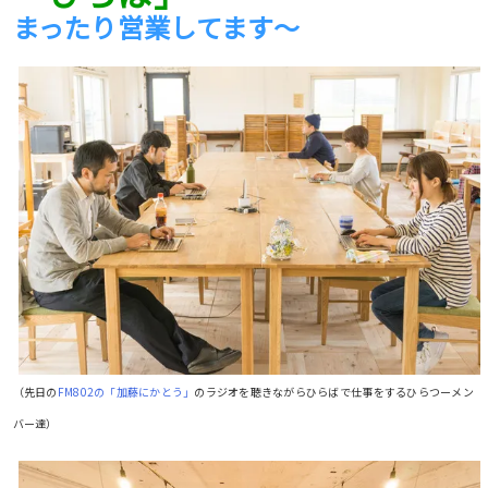
まったり営業してます〜
（先日の
FM802の「加藤にかとう」
のラジオを聴きながらひらばで仕事をするひらつーメン
バー達）