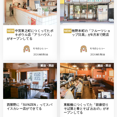
中宮東之町につくってたポ
牧野本町の「フルーツショ
NEW
NEW
キボウル店「アリハウス」
ップ日高」が8月末で閉店
がオープンしてる
モモ＠ひらつー
モモ＠ひらつー
2026年8月6日
2026年8月6日
開店・閉店
開店・閉店
西禁野に「SUNZEN」ってスパ
東船橋につくってた「胡麻切り
イスカレー店ができてる
そば酒と肴とそば おおの」がオ
ープンしてる