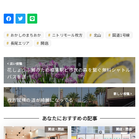
おかしのまちおか
ニトリモール枚方
北山
国道1号線
長尾エリア
開店
古い投稿
花しょうぶ展のため樟葉駅と市民の森を繋ぐ無料シャトル
バスを運…
新しい投稿
枚方城横の道が綺麗になってる
あなたにおすすめの記事
開店・閉店
開店・閉店