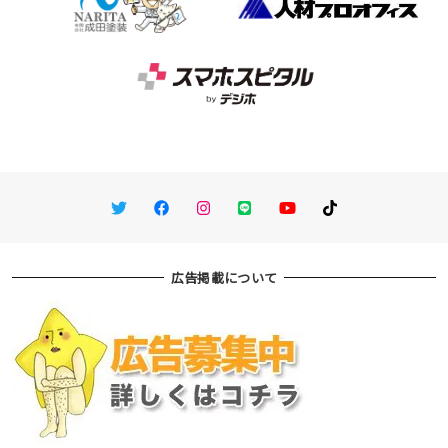
Twitter
Facebook
Instagram
LINE
You Tube
TikTok
広告掲載について