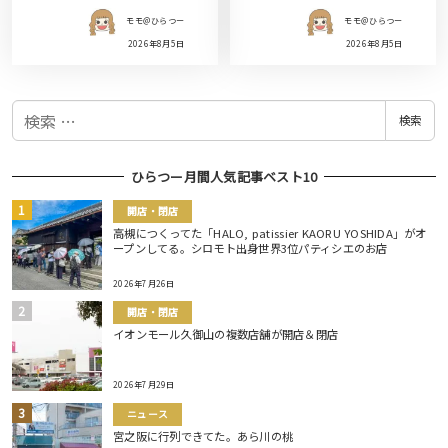
モモ＠ひらつー
モモ＠ひらつー
2026年8月5日
2026年8月5日
検
検索
索
ひらつー月間人気記事ベスト10
開店・閉店
高槻につくってた「HALO, patissier KAORU YOSHIDA」がオ
ープンしてる。シロモト出身世界3位パティシエのお店
2026年7月26日
開店・閉店
イオンモール久御山の複数店舗が開店＆閉店
2026年7月29日
ニュース
宮之阪に行列できてた。あら川の桃