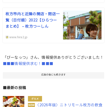
枚方市内と近隣の開店・閉店一
覧（日付順）2022【ひらつー
まとめ】 – 枚方つーしん
www.hira2.jp
「ぴーなっつ」さん、情報提供ありがとうございました！
■■■情報提供求む！■■■
広告の後にも続きます
■最新の投稿
グルメ
〈2026年版〉ニトリモール枚方の飲食
NEW