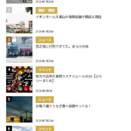
2026年7月26日
開店・閉店
イオンモール久御山の複数店舗が開店＆閉店
2026年7月29日
ニュース
宮之阪に行列できてた。あら川の桃
2026年7月10日
イベント
枚方の近所の夏祭りスケジュール2026【ひら
つーまとめ】
2026年8月6日
ニュース
お隣八幡でうなぎ食べ放題やってる！
2026年7月23日
イベント