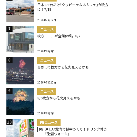
日本で1台だけ｢クッピーラムネカフェ｣が枚方
に！7/18
2026年7月17日
ニュース
枚方モールが全館休館。8/26
2026年8月3日
ニュース
あさって枚方から花火見えるかも
2026年7月20日
ニュース
8/5枚方から花火見えるかも
2026年8月2日
PRニュース
涼しい館内で健幸づくり！ドリンク付き
PR
｢避暑ウォーク｣