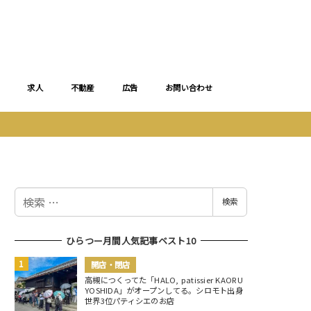
求人
不動産
広告
お問い合わせ
検
検索
索
ひらつー月間人気記事ベスト10
開店・閉店
高槻につくってた「HALO, patissier KAORU
YOSHIDA」がオープンしてる。シロモト出身
世界3位パティシエのお店