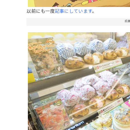
以前にも一度
記事にしています
。
広