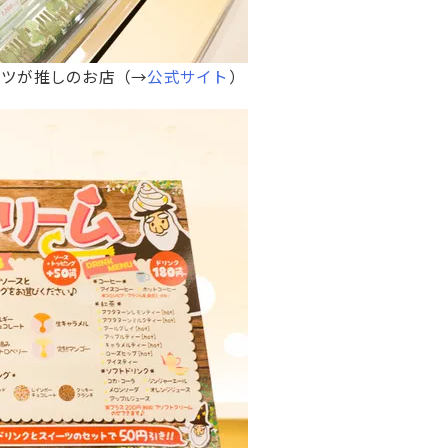
ナツが推しのお店（→
公式サイト
）