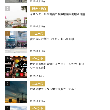
2026年7月26日
開店・閉店
イオンモール久御山の複数店舗が開店＆閉店
2026年7月29日
ニュース
宮之阪に行列できてた。あら川の桃
2026年7月10日
イベント
枚方の近所の夏祭りスケジュール2026【ひら
つーまとめ】
2026年8月6日
ニュース
お隣八幡でうなぎ食べ放題やってる！
2026年7月23日
イベント