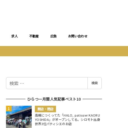
求人
不動産
広告
お問い合わせ
検
検索
索
ひらつー月間人気記事ベスト10
開店・閉店
高槻につくってた「HALO, patissier KAORU
YOSHIDA」がオープンしてる。シロモト出身
世界3位パティシエのお店