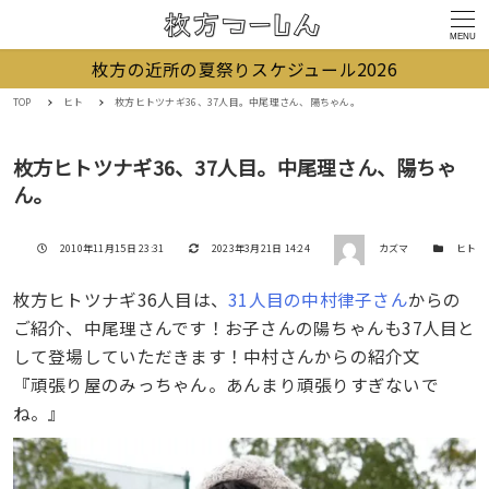
MENU
枚方の近所の夏祭りスケジュール2026
TOP
ヒト
枚方ヒトツナギ36、37人目。中尾理さん、陽ちゃん。
枚方ヒトツナギ36、37人目。中尾理さん、陽ちゃ
ん。
著者
投稿日
更新日
カテゴリー
2010年11月15日 23:31
2023年3月21日 14:24
カズマ
ヒト
枚方ヒトツナギ36人目は、
31人目の中村律子さん
からの
ご紹介、中尾理さんです！お子さんの陽ちゃんも37人目と
して登場していただきます！中村さんからの紹介文
『頑張り屋のみっちゃん。あんまり頑張りすぎないで
ね。』