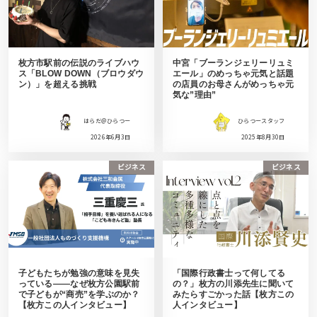
枚方市駅前の伝説のライブハウ
中宮「ブーランジェリーリュミ
ス「BLOW DOWN（ブロウダウ
エール」のめっちゃ元気と話題
ン）」を超える挑戦
の店員のお母さんがめっちゃ元
気な”理由”
はらだ＠ひらつー
ひらつースタッフ
2026年6月3日
2025年8月30日
ビジネス
ビジネス
子どもたちが勉強の意味を見失
「国際行政書士って何してる
っている——なぜ枚方公園駅前
の？」枚方の川添先生に聞いて
で子どもが“商売”を学ぶのか？
みたらすごかった話【枚方この
【枚方この人インタビュー】
人インタビュー】