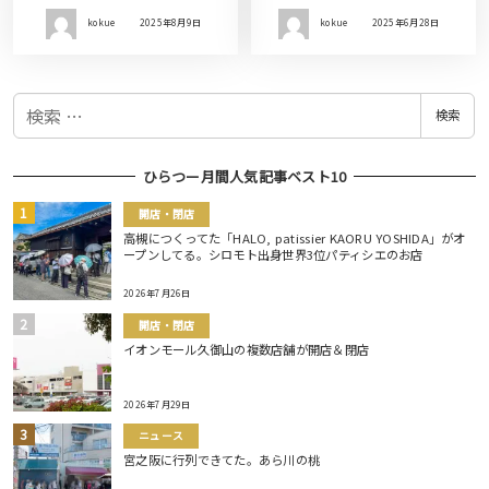
kokue
2025年8月9日
kokue
2025年6月28日
検
検索
索
ひらつー月間人気記事ベスト10
開店・閉店
高槻につくってた「HALO, patissier KAORU YOSHIDA」がオ
ープンしてる。シロモト出身世界3位パティシエのお店
2026年7月26日
開店・閉店
イオンモール久御山の複数店舗が開店＆閉店
2026年7月29日
ニュース
宮之阪に行列できてた。あら川の桃