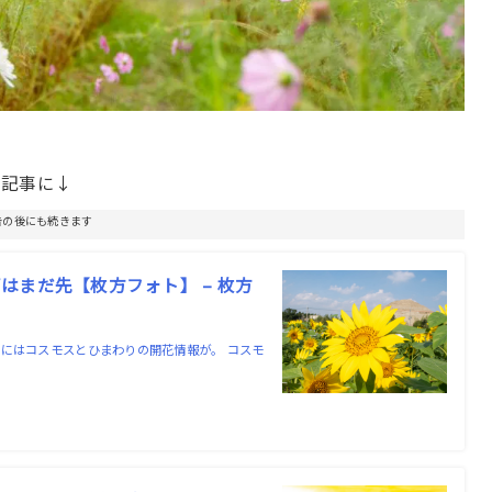
も記事に↓
告の後にも続きます
まだ先【枚方フォト】 – 枚方
にはコスモスとひまわりの開花情報が。 コスモ