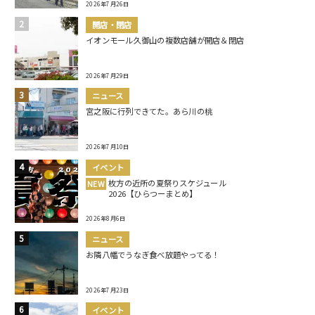
2026年7月26日
開店・閉店
イオンモール久御山の複数店舗が開店＆閉店
2026年7月29日
ニュース
宮之阪に行列できてた。あら川の桃
2026年7月10日
イベント
枚方の近所の夏祭りスケジュール
NEW
2026【ひらつーまとめ】
2026年8月6日
ニュース
お隣八幡でうなぎ食べ放題やってる！
2026年7月23日
イベント