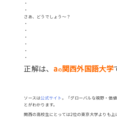
・
・
さあ、どうでしょう〜？
・
・
・
・
・
・
正解は、
a
関西外国語大学
の
ソースは
公式サイト
。「グローバルな視野・価値
とがわかります。
関西の高校生にとっては2位の東京大学よりも上