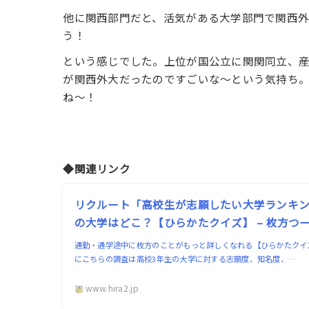
他に関西部門だと、活気がある大学部門で関西外
う！
という感じでした。上位が国公立に関関同立、
が関西外大だったのですごいな〜という気持ち。
ね〜！
◆関連リンク
リクルート「高校生が志願したい大学ランキ
の大学はどこ？【ひらかたクイズ】 – 枚方つ
通勤・通学途中に枚方のことがもっと詳しくなれる【ひらかたクイズ
にこちらの調査は高校3年生の大学に対する志願度、知名度、…
www.hira2.jp