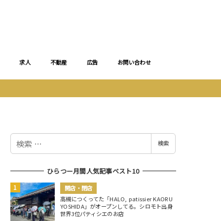
求人
不動産
広告
お問い合わせ
検
検索
索
ひらつー月間人気記事ベスト10
開店・閉店
高槻につくってた「HALO, patissier KAORU
YOSHIDA」がオープンしてる。シロモト出身
世界3位パティシエのお店