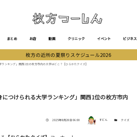
まとめ
お店
動画
クリニック
イベント
ビジネス
枚方の近所の夏祭りスケジュール2026
学ランキング」関西1位の枚方市内の大学はどこ？【ひらかたクイズ】
身につけられる大学ランキング」関西1位の枚方市内
著者
投稿日
カテゴリー
2025年8月28日 06:00
すどん
クイズ