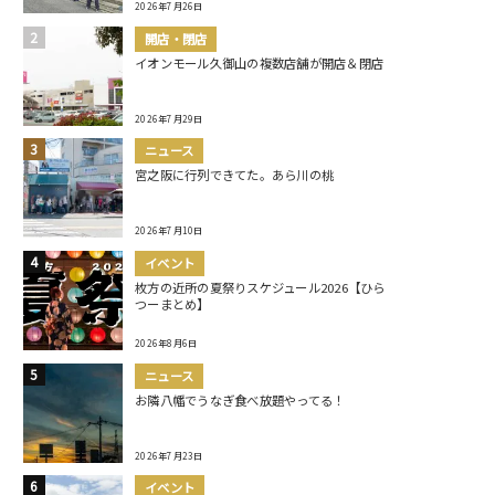
2026年7月26日
開店・閉店
イオンモール久御山の複数店舗が開店＆閉店
2026年7月29日
ニュース
宮之阪に行列できてた。あら川の桃
2026年7月10日
イベント
枚方の近所の夏祭りスケジュール2026【ひら
つーまとめ】
2026年8月6日
ニュース
お隣八幡でうなぎ食べ放題やってる！
2026年7月23日
イベント