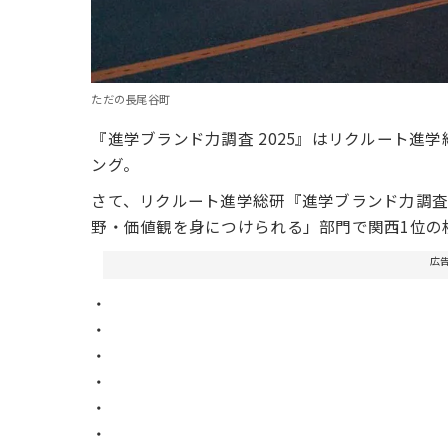
ただの長尾谷町
『進学ブランド力調査 2025』はリクルート進学
ング。
さて、リクルート進学総研『進学ブランド力調査 
野・価値観を身につけられる」部門で関西1位の
広
・
・
・
・
・
・