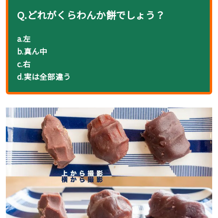
Q.どれがくらわんか餅でしょう？
a.左
b.真ん中
c.右
d.実は全部違う