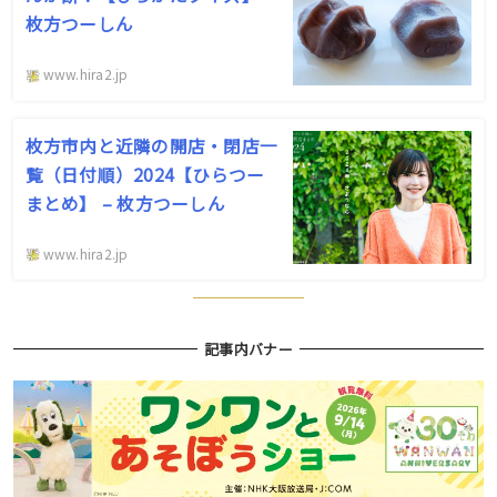
枚方つーしん
www.hira2.jp
枚方市内と近隣の開店・閉店一
覧（日付順）2024【ひらつー
まとめ】 – 枚方つーしん
www.hira2.jp
記事内バナー