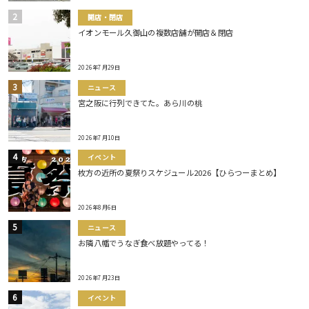
開店・閉店
イオンモール久御山の複数店舗が開店＆閉店
2026年7月29日
ニュース
宮之阪に行列できてた。あら川の桃
2026年7月10日
イベント
枚方の近所の夏祭りスケジュール2026【ひらつーまとめ】
2026年8月6日
ニュース
お隣八幡でうなぎ食べ放題やってる！
2026年7月23日
イベント