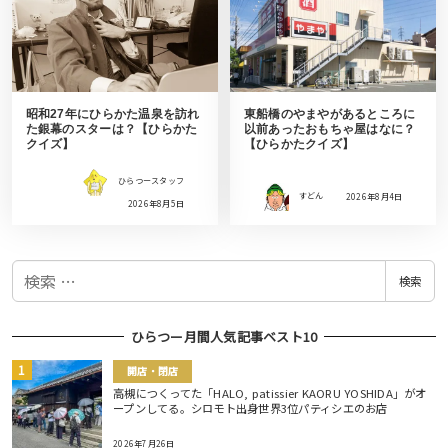
昭和27年にひらかた温泉を訪れ
東船橋のやまやがあるところに
た銀幕のスターは？【ひらかた
以前あったおもちゃ屋はなに？
クイズ】
【ひらかたクイズ】
ひらつースタッフ
すどん
2026年8月4日
2026年8月5日
検
検索
索
ひらつー月間人気記事ベスト10
開店・閉店
高槻につくってた「HALO, patissier KAORU YOSHIDA」がオ
ープンしてる。シロモト出身世界3位パティシエのお店
2026年7月26日