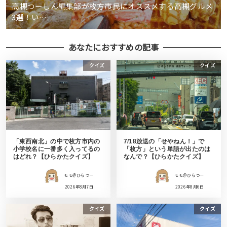
高槻つーしん編集部が枚方市民にオススメする高槻グルメ
3選！い…
あなたにおすすめの記事
クイズ
クイズ
「東西南北」の中で枚方市内の
7/18放送の「せやねん！」で
小学校名に一番多く入ってるの
「枚方」という単語が出たのは
はどれ？【ひらかたクイズ】
なんで？【ひらかたクイズ】
モモ＠ひらつー
モモ＠ひらつー
2026年8月7日
2026年8月6日
クイズ
クイズ