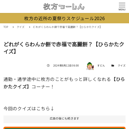
MENU
枚方の近所の夏祭りスケジュール2026
TOP
クイズ
どれがくらわんか餅で赤福で高麗餅？【ひらかたクイズ】
どれがくらわんか餅で赤福で高麗餅？【ひらかたク
イズ】
著者
投稿日
カテゴリー
2024年8月12日 06:00
すどん
クイズ
通勤・通学途中に枚方のことがもっと詳しくなれる
【ひら
かたクイズ】
コーナー！
今回のクイズはこちら↓
広告の後にも続きます