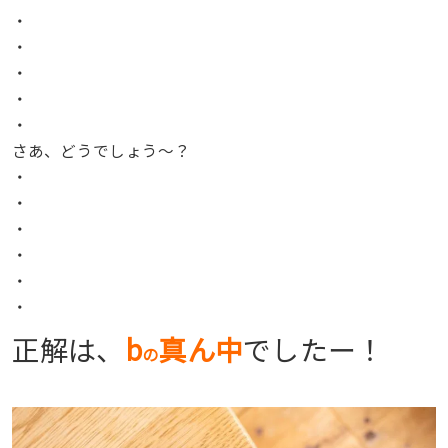
・
・
・
・
・
さあ、どうでしょう〜？
・
・
・
・
・
・
正解は、
b
真ん中
でしたー！
の