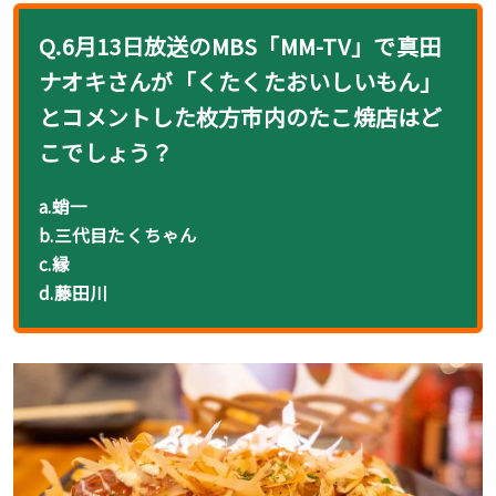
Q.6月13日放送のMBS「MM-TV」で真田
ナオキさんが「くたくたおいしいもん」
とコメントした枚方市内のたこ焼店はど
こでしょう？
a.蛸一
b.三代目たくちゃん
c.縁
d.藤田川