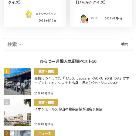
クイズ】
【ひらかたクイズ】
ひらつースタッフ
すどん
2026年8月4日
2026年8月5日
検
検索
索
ひらつー月間人気記事ベスト10
開店・閉店
高槻につくってた「HALO, patissier KAORU YOSHIDA」がオ
ープンしてる。シロモト出身世界3位パティシエのお店
2026年7月26日
開店・閉店
イオンモール久御山の複数店舗が開店＆閉店
2026年7月29日
ニュース