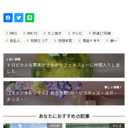
MBS
MM-TV
たこ焼き
テレビ
府道17号線
有名人
牧野エリア
牧野本町
真田ナオキ
蛸一
古い投稿
トロピカルな果実かき氷がカフェメニューに仲間入りしま
した
新しい投稿
【スタジオレンタル】枚方市駅5分！ピラティス・ヨガ・
ダンス・…
あなたにおすすめの記事
クイズ
クイズ