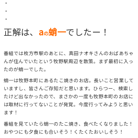
・
・
・
正解は、
a
蛸一
でしたー！
の
番組では枚方市駅のあとに、真田ナオキさんのおばあちゃ
んが住んでいたという牧野駅周辺を散策。まず最初に入っ
たのが蛸一でした。
蛸一は牧野本町にあるたこ焼きのお店。長いこと営業して
いますし、皆さんご存知だと思います。ひらつー、検索し
たけど出なかったので、まさかの一度も牧野本町のお店に
は取材に行ってないことが発覚。今度行ってみようと思い
ます！
番組を見ていたら蛸一のたこ焼き、食べたくなりました！
おやつにも夕食にも合いそう！くたくたおいしそう！