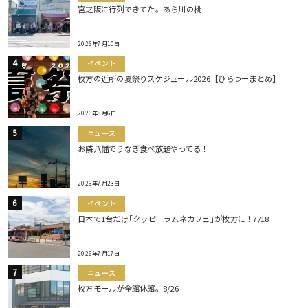
宮之阪に行列できてた。あら川の桃
2026年7月10日
イベント
枚方の近所の夏祭りスケジュール2026【ひらつーまとめ】
2026年8月6日
ニュース
お隣八幡でうなぎ食べ放題やってる！
2026年7月23日
イベント
日本で1台だけ｢クッピーラムネカフェ｣が枚方に！7/18
2026年7月17日
ニュース
枚方モールが全館休館。8/26