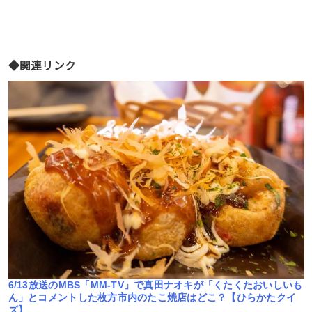
◆関連リンク
店
6/13放送のMBS「MM-TV」で真田ナオキが「くたくたおいしいも
ん」とコメントした枚方市内のたこ焼店はどこ？【ひらかたクイ
ズ】