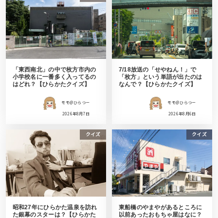
「東西南北」の中で枚方市内の
7/18放送の「せやねん！」で
小学校名に一番多く入ってるの
「枚方」という単語が出たのは
はどれ？【ひらかたクイズ】
なんで？【ひらかたクイズ】
モモ＠ひらつー
モモ＠ひらつー
2026年8月7日
2026年8月6日
クイズ
クイズ
昭和27年にひらかた温泉を訪れ
東船橋のやまやがあるところに
た銀幕のスターは？【ひらかた
以前あったおもちゃ屋はなに？