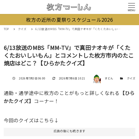
MENU
枚方の近所の夏祭りスケジュール2026
TOP
クイズ
6/13放送のMBS「MM-TV」で真田ナオキが「くたくたおいしいもん」とコメントした枚方市内のたこ焼店はどこ？【ひらかたクイズ】
6/13放送のMBS「MM-TV」で真田ナオキが「くた
くたおいしいもん」とコメントした枚方市内のたこ
焼店はどこ？【ひらかたクイズ】
著者
投稿日
更新日
カテゴリー
2026年7月3日 06:00
2026年7月6日 10:21
すどん
クイズ
通勤・通学途中に枚方のことがもっと詳しくなれる
【ひら
かたクイズ】
コーナー！
今回のクイズはこちら↓
広告の後にも続きます