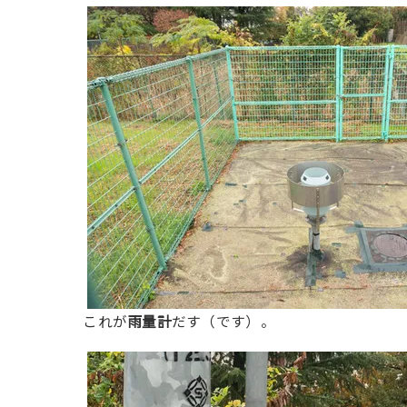
これが
雨量計
だす（です）。