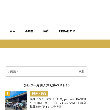
求人
不動産
広告
お問い合わせ
検
検索
索
ひらつー月間人気記事ベスト10
開店・閉店
高槻につくってた「HALO, patissier KAORU
YOSHIDA」がオープンしてる。シロモト出身
世界3位パティシエのお店