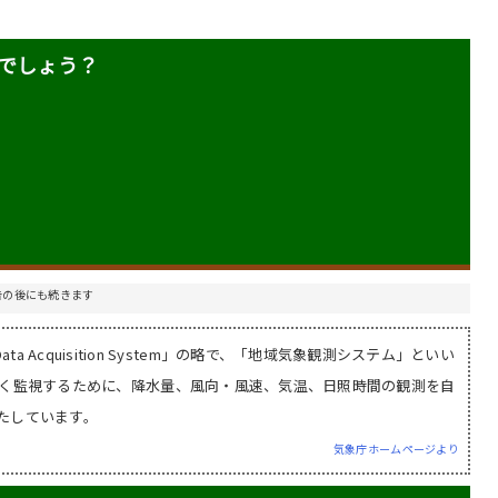
るでしょう？
告の後にも続きます
l Data Acquisition System」の略で、「地域気象観測システム」といい
かく監視するために、降水量、風向・風速、気温、日照時間の観測を自
たしています。
気象庁ホームページより