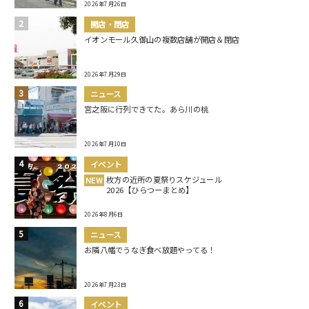
2026年7月26日
開店・閉店
イオンモール久御山の複数店舗が開店＆閉店
2026年7月29日
ニュース
宮之阪に行列できてた。あら川の桃
2026年7月10日
イベント
枚方の近所の夏祭りスケジュール
NEW
2026【ひらつーまとめ】
2026年8月6日
ニュース
お隣八幡でうなぎ食べ放題やってる！
2026年7月23日
イベント