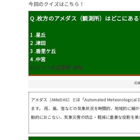
今回のクイズはこちら！
Q .枚方のアメダス（観測所）はどこにあ
1 .星丘
2 .津田
3 .香里ケ丘
4 .中宮
ひらつー内正答率 50%
広
アメダス（AMeDAS）とは「Automated Meteorologica
ます。 雨、風、雪などの気象状況を時間的、地域的に細
動的におこない、気象災害の防止・軽減に重要な役割を果