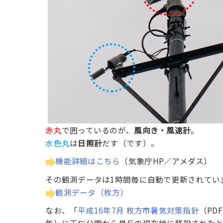
赤丸
で囲っているのが、
風向き・風速計
。
水色丸
は
日照計
だす（です）。
機能詳細はこちら
（気象庁HP／アメダス）
その観測データは1時間毎に自動で更新されてい
観測データ（枚方）
なお、「
平成16年7月 枚方市暑気対策指針
（PD