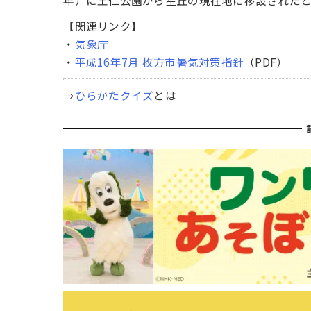
年）に王仁公園から星丘の現在地に移設された
【関連リンク】
・
気象庁
・
平成16年7月 枚方市暑気対策指針
（PDF）
→
ひらかたクイズ
とは