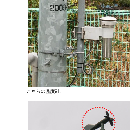
こちらは
温度計
。