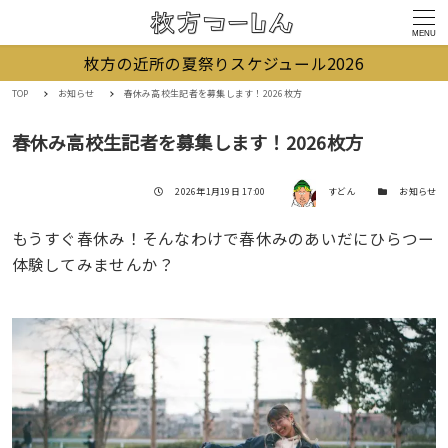
MENU
枚方の近所の夏祭りスケジュール2026
TOP
お知らせ
春休み高校生記者を募集します！2026枚方
春休み高校生記者を募集します！2026枚方
著者
投稿日
カテゴリー
2026年1月19日 17:00
すどん
お知らせ
もうすぐ春休み！そんなわけで春休みのあいだにひらつー
体験してみませんか？