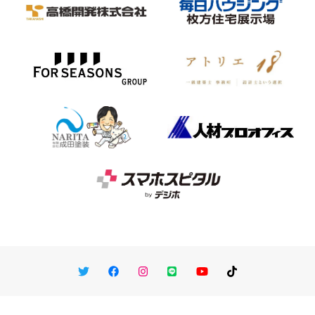
Twitter
Facebook
Instagram
LINE
You Tube
TikTok