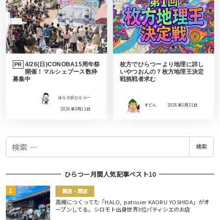
4/26(日)CONOBA15周年祭
枚方でひらつーより地理に詳し
PR
開催！マルシェブース数枠
いやつおんの？枚方地理王決定
募集中
戦挑戦者求む
はらだ＠ひらつー
すどん
2026年1月21日
2026年3月11日
検
検索
索
ひらつー月間人気記事ベスト10
開店・閉店
高槻につくってた「HALO, patissier KAORU YOSHIDA」がオ
ープンしてる。シロモト出身世界3位パティシエのお店