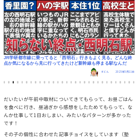
ル
JR学研都市線に乗ってると「西明石」行きもよく見る。どんな終
点か気になるから見に行ってきたけど新幹線も停まる駅なんだ
5日
すどん
2025年5月11日
だいたいが午前中取材についてきてもらって、お昼ごはん
を食べに行き、昼過ぎから感想をしたためてもらって、な
んか仕事して1日おしまい、みたいなパターンが多かった
です！
その子の個性に合わせた記事チョイスをしています（塾