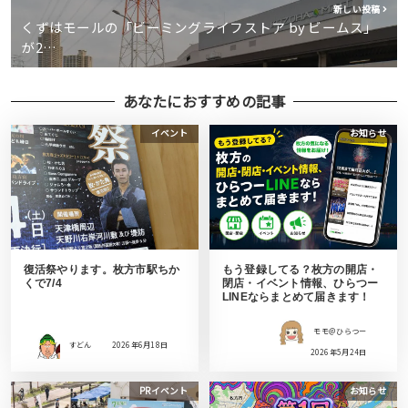
新しい投稿
くずはモールの「ビーミングライフストア by ビームス」
が2…
あなたにおすすめの記事
イベント
お知らせ
復活祭やります。枚方市駅ちか
もう登録してる？枚方の開店・
くで7/4
閉店・イベント情報、ひらつー
LINEならまとめて届きます！
モモ＠ひらつー
すどん
2026年6月18日
2026年5月24日
PRイベント
お知らせ