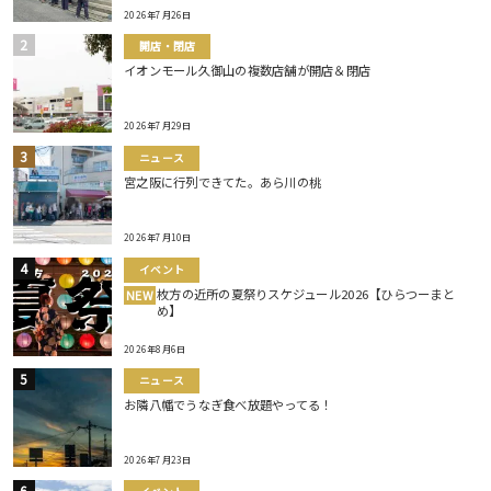
2026年7月26日
開店・閉店
イオンモール久御山の複数店舗が開店＆閉店
2026年7月29日
ニュース
宮之阪に行列できてた。あら川の桃
2026年7月10日
イベント
枚方の近所の夏祭りスケジュール2026【ひらつーまと
NEW
め】
2026年8月6日
ニュース
お隣八幡でうなぎ食べ放題やってる！
2026年7月23日