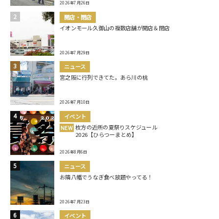
2026年7月26日
開店・閉店
イオンモール久御山の複数店舗が開店＆閉店
2026年7月29日
ニュース
宮之阪に行列できてた。あら川の桃
2026年7月10日
イベント
枚方の近所の夏祭りスケジュール
NEW
2026【ひらつーまとめ】
2026年8月6日
ニュース
お隣八幡でうなぎ食べ放題やってる！
2026年7月23日
イベント