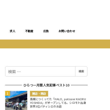
求人
不動産
広告
お問い合わせ
検
検索
索
ひらつー月間人気記事ベスト10
開店・閉店
高槻につくってた「HALO, patissier KAORU
YOSHIDA」がオープンしてる。シロモト出身
世界3位パティシエのお店