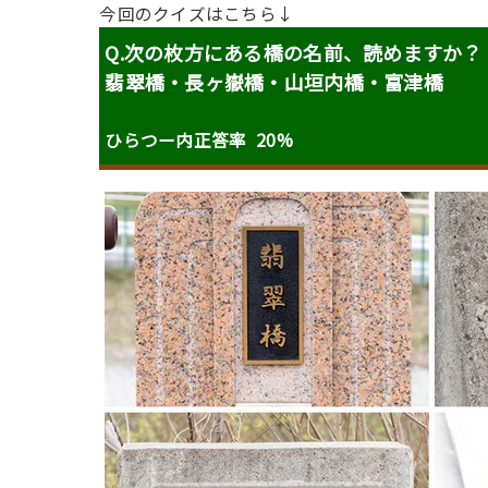
今回のクイズはこちら↓
Q.次の枚方にある橋の名前、読めますか
？
翡翠橋・長ヶ嶽橋・山垣内橋・富津橋
ひらつー内正答率 20%