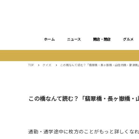
ホーム
ニュース
開店・閉店
グルメ
TOP
クイズ
この橋なんて読む？「翡翠橋・長ヶ嶽橋・山垣内橋・富津橋
この橋なんて読む？「翡翠橋・長ヶ嶽橋・
通勤・通学途中に枚方のことがもっと詳しくな