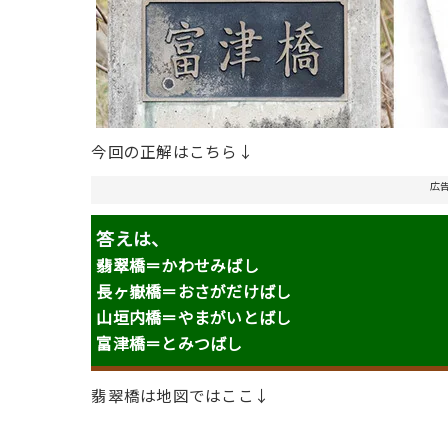
今回の正解はこちら↓
広
答えは、
翡翠橋＝かわせみばし
長ヶ嶽橋＝おさがだけばし
山垣内橋＝やまがいとばし
富津橋＝とみつばし
翡翠橋は地図ではここ↓