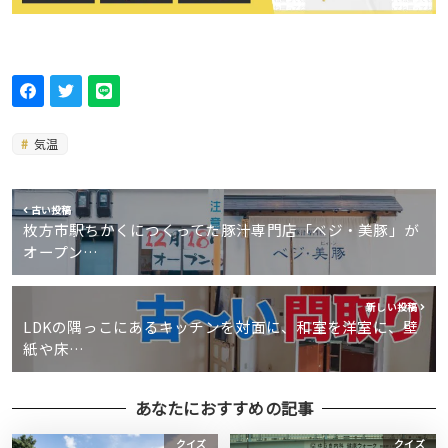
気温
古い投稿
枚方市駅ちかくにつくってた豚汁専門店「ベジ・美豚」が
オープン…
新しい投稿
LDKの隅っこにあるキッチンを対面に、和室を洋室に、壁
紙や床…
あなたにおすすめの記事
クイズ
クイズ