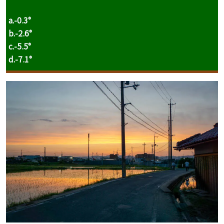
a.-0.3°
b.-2.6°
c.-5.5°
d.-7.1°