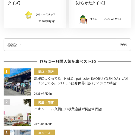
クイズ】
【ひらかたクイズ】
ひらつースタッフ
すどん
2026年8月4日
2026年8月5日
検
検索
索
ひらつー月間人気記事ベスト10
開店・閉店
高槻につくってた「HALO, patissier KAORU YOSHIDA」がオ
ープンしてる。シロモト出身世界3位パティシエのお店
2026年7月26日
開店・閉店
イオンモール久御山の複数店舗が開店＆閉店
2026年7月29日
ニュース