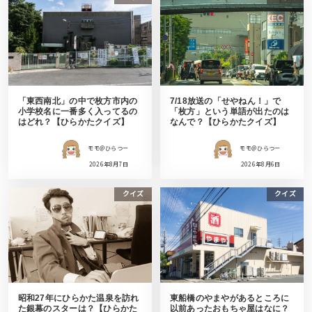
「東西南北」の中で枚方市内の
7/18放送の「せやねん！」で
小学校名に一番多く入ってるの
「枚方」という単語が出たのは
はどれ？【ひらかたクイズ】
なんで？【ひらかたクイズ】
モモ＠ひらつー
モモ＠ひらつー
2026年8月7日
2026年8月6日
クイズ
クイズ
昭和27年にひらかた温泉を訪れ
東船橋のやまやがあるところに
た銀幕のスターは？【ひらかた
以前あったおもちゃ屋はなに？