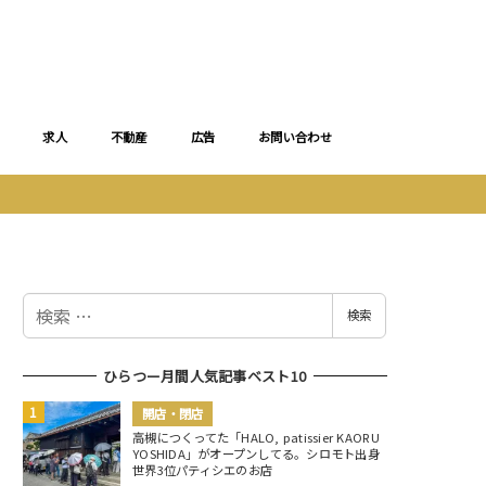
求人
不動産
広告
お問い合わせ
検
検索
索
ひらつー月間人気記事ベスト10
開店・閉店
高槻につくってた「HALO, patissier KAORU
YOSHIDA」がオープンしてる。シロモト出身
世界3位パティシエのお店