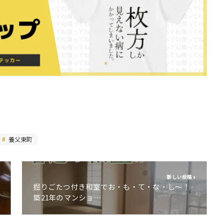
養父東町
新しい投稿
掘りごたつ付き和室でお・も・て・な・し〜！
築21年のマンショ…