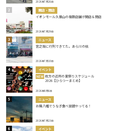
2026年7月26日
開店・閉店
イオンモール久御山の複数店舗が開店＆閉店
2026年7月29日
ニュース
宮之阪に行列できてた。あら川の桃
2026年7月10日
イベント
枚方の近所の夏祭りスケジュール
NEW
2026【ひらつーまとめ】
2026年8月6日
ニュース
お隣八幡でうなぎ食べ放題やってる！
2026年7月23日
イベント