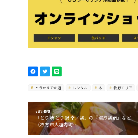
とうかえでの道
レンタル
本
牧野エリア
古い投稿
「とり焼 とり鍋 幸ノ鶏」の『濃厚鶏鍋』など
（枚方市大垣内町…