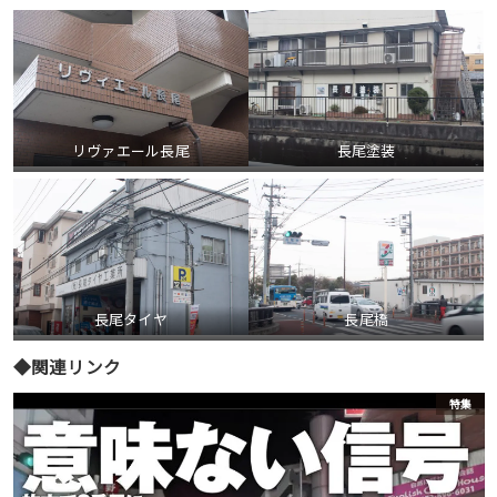
リヴァエール長尾
長尾塗装
長尾タイヤ
長尾橋
◆関連リンク
集
特集