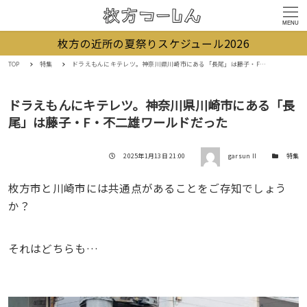
MENU
枚方の近所の夏祭りスケジュール2026
TOP
特集
ドラえもんにキテレツ。神奈川県川崎市にある「長尾」は藤子・F・不二雄ワールドだった
ドラえもんにキテレツ。神奈川県川崎市にある「長
尾」は藤子・F・不二雄ワールドだった
著者
投稿日
カテゴリー
2025年1月13日 21:00
garsun II
特集
枚方市と川崎市には共通点があることをご存知でしょう
か？
それはどちらも…