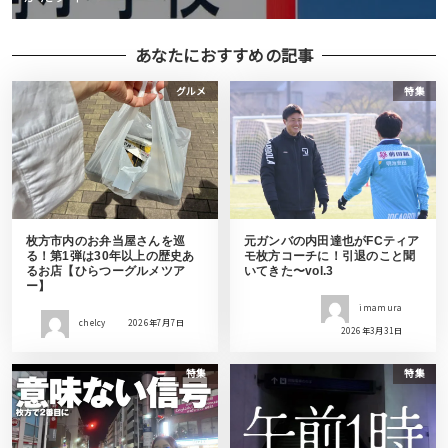
あなたにおすすめの記事
グルメ
特集
枚方市内のお弁当屋さんを巡
元ガンバの内田達也がFCティア
る！第1弾は30年以上の歴史あ
モ枚方コーチに！引退のこと聞
るお店【ひらつーグルメツア
いてきた〜vol.3
ー】
imamura
chelcy
2026年7月7日
2026年3月31日
特集
特集