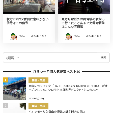
枚方市内で2番目に意味がない
最寄り駅以外の終電後の駅前っ
信号はこの信号
て行ったことある？光善寺駅前
はこんな雰囲気
すどん
2026年3月28日
すどん
2026年2月10日
検
検索
索
ひらつー月間人気記事ベスト10
開店・閉店
高槻につくってた「HALO, patissier KAORU YOSHIDA」がオ
ープンしてる。シロモト出身世界3位パティシエのお店
2026年7月26日
開店・閉店
イオンモール久御山の複数店舗が開店＆閉店