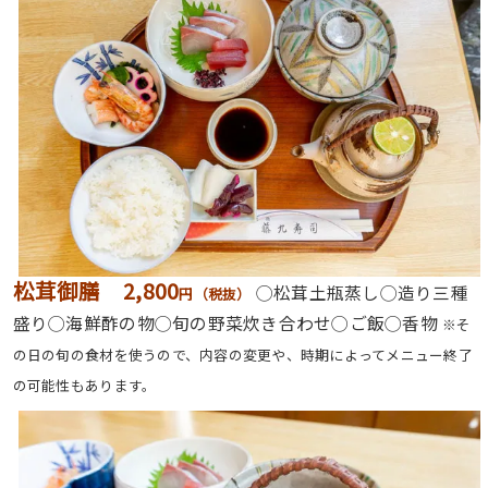
松茸御膳 2,800
◯松茸土瓶蒸し◯造り三種
円（税抜）
盛り◯海鮮酢の物◯旬の野菜炊き合わせ◯ご飯◯香物
※そ
の日の旬の食材を使うので、内容の変更や、時期によってメニュー終了
の可能性もあります。