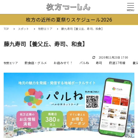
MENU
枚方の近所の夏祭りスケジュール2026
TOP
スポット
牧野エリア
藤九寿司【養父丘、寿司、和食】
藤九寿司【養父丘、寿司、和食】
2020年11月23日 17:00
飲食店・グルメ
お店みせて！
パルね
寿司
府道17号線
養
牧野エリア