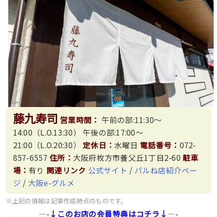
藤九寿司
営業時間：
午前の部:11:30〜
14:00（L.O.13:30） 午後の部:17:00〜
21:00（L.O.20:30）
定休日：
水曜日
電話番号：
072-
857-6557
住所：
大阪府枚方市養父丘1丁目2-60
駐車
場：
有り
関連リンク
公式サイト
/
パルね店紹介ペー
ジ
/
大阪e-グルメ
※上記の情報は記事作成時点のものです。
—-
↓このお店の会員特典はコチラ↓
—-