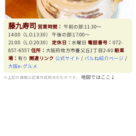
藤九寿司
営業時間：
午前の部:11:30〜
14:00（L.O.13:30） 午後の部:17:00〜
21:00（L.O.20:30）
定休日：
水曜日
電話番号：
072-
857-6557
住所：
大阪府枚方市養父丘1丁目2-60
駐車
場：
有り
関連リンク
公式サイト
/
パルね紹介ページ
/
大阪e-グルメ
地図ではここ↓
※上記の情報は記事作成時点のものです。