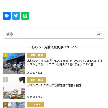
検
検索
索
ひらつー月間人気記事ベスト10
開店・閉店
高槻につくってた「HALO, patissier KAORU YOSHIDA」がオ
ープンしてる。シロモト出身世界3位パティシエのお店
2026年7月26日
開店・閉店
イオンモール久御山の複数店舗が開店＆閉店
2026年7月29日
ニュース