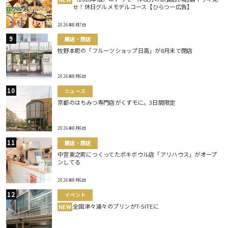
せ！休日グルメモデルコース【ひらつー広告】
2026年8月7日
開店・閉店
牧野本町の「フルーツショップ日高」が8月末で閉店
2026年8月6日
ニュース
京都のはちみつ専門店がくずモに。3日間限定
2026年8月6日
開店・閉店
中宮東之町につくってたポキボウル店「アリハウス」がオープ
ンしてる
2026年8月6日
イベント
全国津々浦々のプリンがT-SITEに
NEW