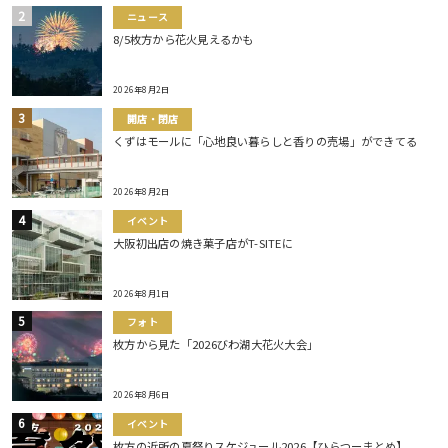
ニュース
8/5枚方から花火見えるかも
2026年8月2日
開店・閉店
くずはモールに「心地良い暮らしと香りの売場」ができてる
2026年8月2日
イベント
大阪初出店の焼き菓子店がT-SITEに
2026年8月1日
フォト
枚方から見た「2026びわ湖大花火大会」
2026年8月6日
イベント
枚方の近所の夏祭りスケジュール2026【ひらつーまとめ】