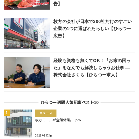
告】
枚方の会社が日本で300社だけのすごい
企業の1つに選ばれたらしい【ひらつー
広告】
経験も資格も無くてOK！『お家の困っ
た』をなんでも解決しちゃうお仕事 ―
株式会社さくら【ひらつー求人】
ひらつー週間人気記事ベスト10
ニュース
枚方モールが全館休館。8/26
2026年8月3日