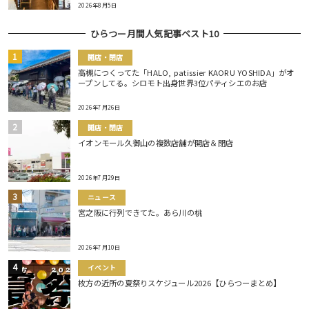
2026年8月5日
ひらつー月間人気記事ベスト10
開店・閉店
高槻につくってた「HALO, patissier KAORU YOSHIDA」がオ
ープンしてる。シロモト出身世界3位パティシエのお店
2026年7月26日
開店・閉店
イオンモール久御山の複数店舗が開店＆閉店
2026年7月29日
ニュース
宮之阪に行列できてた。あら川の桃
2026年7月10日
イベント
枚方の近所の夏祭りスケジュール2026【ひらつーまとめ】