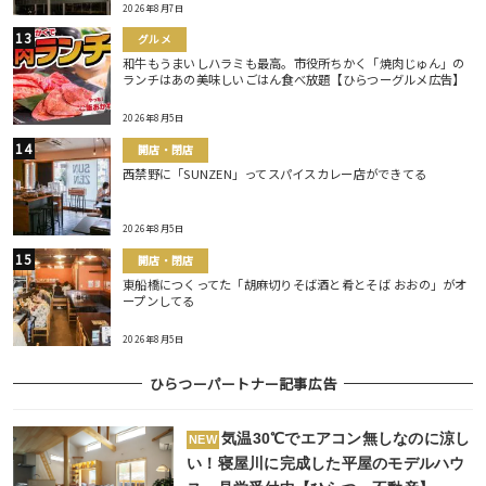
2026年8月7日
グルメ
和牛もうまいしハラミも最高。市役所ちかく「焼肉じゅん」の
ランチはあの美味しいごはん食べ放題【ひらつーグルメ広告】
2026年8月5日
開店・閉店
西禁野に「SUNZEN」ってスパイスカレー店ができてる
2026年8月5日
開店・閉店
東船橋につくってた「胡麻切りそば酒と肴とそば おおの」がオ
ープンしてる
2026年8月5日
ひらつーパートナー記事広告
気温30℃でエアコン無しなのに涼し
NEW
い！寝屋川に完成した平屋のモデルハウ