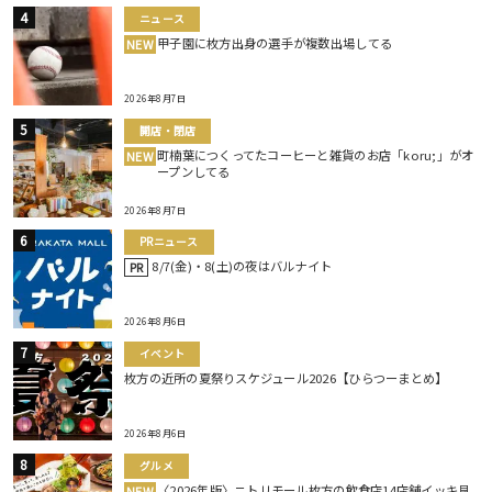
ニュース
甲子園に枚方出身の選手が複数出場してる
NEW
2026年8月7日
開店・閉店
町楠葉につくってたコーヒーと雑貨のお店「koru;」がオ
NEW
ープンしてる
2026年8月7日
PRニュース
8/7(金)・8(土)の夜はバルナイト
PR
2026年8月6日
イベント
枚方の近所の夏祭りスケジュール2026【ひらつーまとめ】
2026年8月6日
グルメ
〈2026年版〉ニトリモール枚方の飲食店14店舗イッキ見
NEW