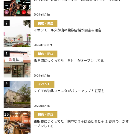
2026年8月6日
開店・閉店
イオンモール久御山の複数店舗が開店＆閉店
2026年7月29日
開店・閉店
香里園につくってた「魚丼」がオープンしてる
2026年8月3日
イベント
くずモの珈琲フェスタがパワーアップ！紅茶も
2026年8月4日
開店・閉店
東船橋につくってた「胡麻切りそば酒と肴とそば おおの」がオ
ープンしてる