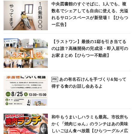
中央図書館のすぐそばに、1人でも、複
数名でシェアしても自由に使える、光溢
れるサロンスペースが新登場！【ひらつ
ー広告】
【ラストワン】最後の1邸を引き当てる
のは誰？高橋開発の完成済・即入居可の
お家まとめ【ひらつー不動産】
あの有名石けんを手づくり&知って
PR
得する食のお話し会あるよ
和牛もうまいしハラミも最高。市役所ち
かく「焼肉じゅん」のランチはあの美味
しいごはん食べ放題【ひらつーグルメ広