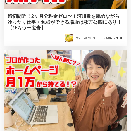
締切間近！2ヶ月分料金ゼロ〜！河川敷を眺めながら
ゆったり仕事・勉強ができる場所は枚方公園にあり！
【ひらつー広告】
タクワン＠ひらつー
2020年12月14日