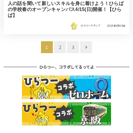
人の話を聞いて新しいスキルを身に着けよう！ひらば
の学校春のオープンキャンパス4/15(日)開催！【ひら
ば】
ひらつースタッフ
2018年3月24日
投
1
2
3
稿
ナ
ひらつー、コラボしてるってよ
ビ
ゲ
ー
シ
ョ
ン