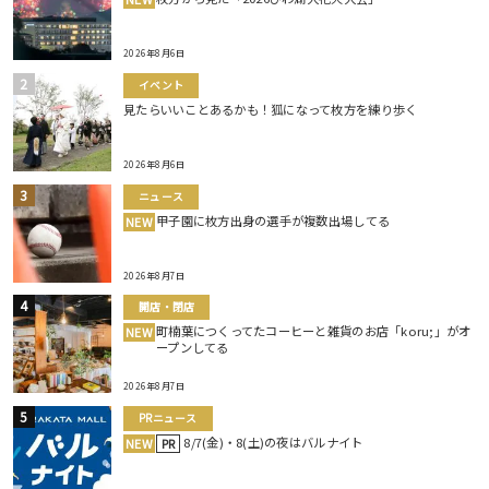
2026年8月6日
イベント
見たらいいことあるかも！狐になって枚方を練り歩く
2026年8月6日
ニュース
甲子園に枚方出身の選手が複数出場してる
NEW
2026年8月7日
開店・閉店
町楠葉につくってたコーヒーと雑貨のお店「koru;」がオ
NEW
ープンしてる
2026年8月7日
PRニュース
8/7(金)・8(土)の夜はバルナイト
NEW
PR