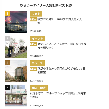
ひらつーデイリー人気記事ベスト15
フォト
枚方から見た「2026びわ湖大花火大
NEW
会」
2026年8月6日
イベント
見たらいいことあるかも！狐になって枚
NEW
方を練り歩く
2026年8月6日
ニュース
京都のはちみつ専門店がくずモに。3日
NEW
間限定
2026年8月6日
開店・閉店
牧野本町の「フルーツショップ日高」が8月末
で閉店
2026年8月6日