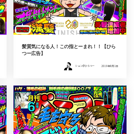
髪質気になる人！この指とーまれ！！【ひら
つー広告】
シュン@ひらつー
2019年8月1日