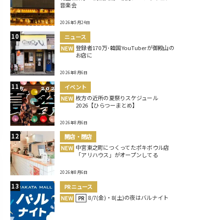
音楽会
2026年5月24日
ニュース
登録者170万･韓国YouTuberが御殿山の
NEW
お店に
2026年8月6日
イベント
枚方の近所の夏祭りスケジュール
NEW
2026【ひらつーまとめ】
2026年8月6日
開店・閉店
中宮東之町につくってたポキボウル店
NEW
「アリハウス」がオープンしてる
2026年8月6日
PRニュース
8/7(金)・8(土)の夜はバルナイト
NEW
PR