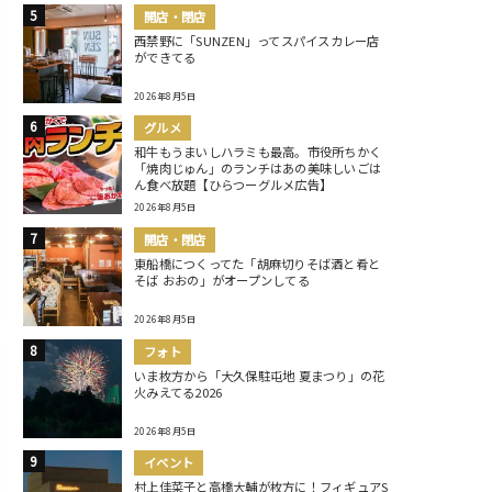
開店・閉店
西禁野に「SUNZEN」ってスパイスカレー店
ができてる
2026年8月5日
グルメ
和牛もうまいしハラミも最高。市役所ちかく
「焼肉じゅん」のランチはあの美味しいごは
ん食べ放題【ひらつーグルメ広告】
2026年8月5日
開店・閉店
東船橋につくってた「胡麻切りそば酒と肴と
そば おおの」がオープンしてる
2026年8月5日
フォト
いま枚方から「大久保駐屯地 夏まつり」の花
火みえてる2026
2026年8月5日
イベント
村上佳菜子と高橋大輔が枚方に！フィギュアS