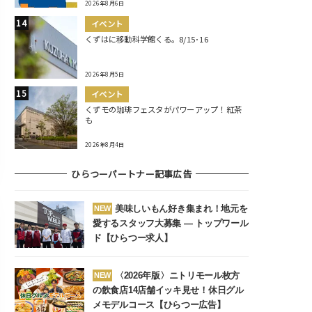
2026年8月6日
イベント
くずはに移動科学館くる。8/15･16
2026年8月5日
イベント
くずモの珈琲フェスタがパワーアップ！紅茶
も
2026年8月4日
ひらつーパートナー記事広告
美味しいもん好き集まれ！地元を
NEW
愛するスタッフ大募集 ― トップワール
ド【ひらつー求人】
〈2026年版〉ニトリモール枚方
NEW
の飲食店14店舗イッキ見せ！休日グル
メモデルコース【ひらつー広告】