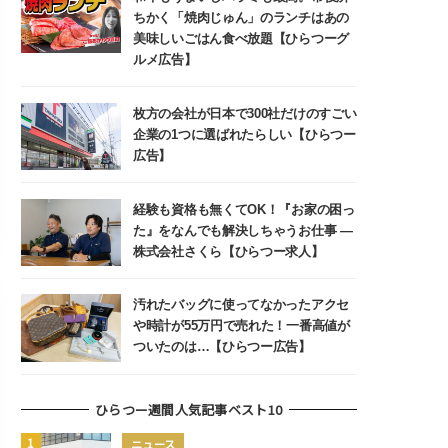
ちかく「焼肉じゅん」のランチはあの
美味しいごはん食べ放題【ひらつーグ
ルメ広告】
枚方の会社が日本で300社だけのすごい
企業の1つに選ばれたらしい【ひらつー
広告】
経験も資格も無くてOK！『お家の困っ
た』をなんでも解決しちゃうお仕事 ―
株式会社さくら【ひらつー求人】
汚れたバッグに使ってなかったアクセ
や時計が55万円で売れた！一番高値が
ついたのは…【ひらつー広告】
ひらつー週間人気記事ベスト10
ニュース