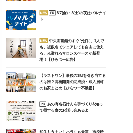
8/7(金)・8(土)の夜はバルナイ
NEW
PR
ト
中央図書館のすぐそばに、1人で
NEW
も、複数名でシェアしても自由に使え
る、光溢れるサロンスペースが新登
場！【ひらつー広告】
【ラストワン】最後の1邸を引き当てる
のは誰？高橋開発の完成済・即入居可
のお家まとめ【ひらつー不動産】
あの有名石けんを手づくり&知っ
PR
て得する食のお話し会あるよ
和牛もうまいしハラミも最高。市役所