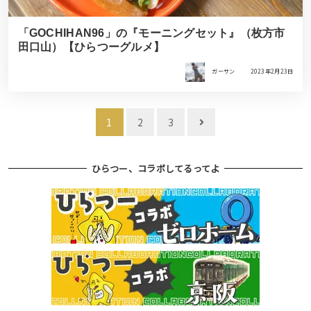
「GOCHIHAN96」の『モーニングセット』（枚方市
田口山）【ひらつーグルメ】
ガーサン
2023年2月23日
投
1
2
3
稿
ナ
ひらつー、コラボしてるってよ
ビ
ゲ
ー
シ
ョ
ン