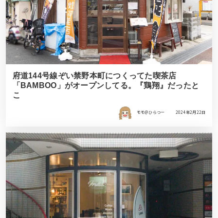
府道144号線ぞい禁野本町につくってた喫茶店
「BAMBOO」がオープンしてる。『鶏翔』だったと
こ
モモ＠ひらつー
2024年2月22日