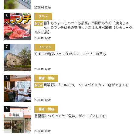
2026年8月5日
グルメ
和牛もうまいしハラミも最高。市役所ちかく「焼肉じゅ
NEW
ん」のランチはあの美味しいごはん食べ放題【ひらつーグ
ルメ広告】
2026年8月5日
イベント
くずモの珈琲フェスタがパワーアップ！紅茶も
2026年8月4日
開店・閉店
西禁野に「SUNZEN」ってスパイスカレー店ができてる
NEW
2026年8月5日
開店・閉店
香里園につくってた「魚丼」がオープンしてる
2026年8月3日