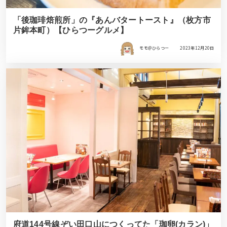
「後珈琲焙煎所」の『あんバタートースト』（枚方市
片鉾本町）【ひらつーグルメ】
モモ＠ひらつー
2023年12月20日
府道144号線ぞい田口山につくってた「珈卵(カラン)」