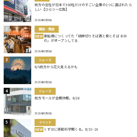
枚方の会社が日本で300社だけのすごい企業の1つに選ばれたら
しい【ひらつー広告】
2026年8月4日
開店・閉店
東船橋につくってた「胡麻切りそば酒と肴とそば おお
NEW
の」がオープンしてる
2026年8月5日
ニュース
8/5枚方から花火見えるかも
2026年8月2日
ニュース
枚方モールが全館休館。8/26
2026年8月3日
イベント
くずはに移動科学館くる。8/15･16
NEW