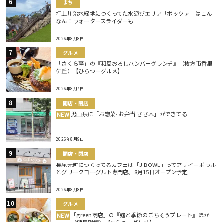
まち
打上川治水緑地につくってた水遊びエリア「ポッツァ」はこん
なん！ウォータースライダーも
2026年8月8日
グルメ
「さくら亭」の『和風おろしハンバーグランチ』（枚方市香里
ケ丘）【ひらつーグルメ】
2026年8月7日
開店・閉店
男山泉に「お惣菜･お弁当 ささ木」ができてる
NEW
2026年8月9日
開店・閉店
長尾元町につくってるカフェは「J BOWL」ってアサイーボウル
とグリークヨーグルト専門店。8月15日オープン予定
2026年8月8日
グルメ
「green商店」の『麹と季節のごちそうプレート』ほか
NEW