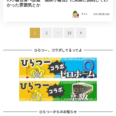
かった雰囲気とか
すどん
2025年2月15日
投
1
2
…
10
稿
ナ
ひらつー、コラボしてるってよ
ビ
ゲ
ー
シ
ョ
ン
ひらつーからのお知らせ