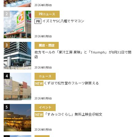
2026年8月9日
PRニュース
イズミヤSC八幡でサマコン
PR
2026年8月8日
開店・閉店
枚方モールの「果汁工房 果琳」と「Triumph」が8月31日で閉
店
2026年8月8日
ニュース
くずはで松竹堂のフルーツ餅買える
NEW
2026年8月9日
イベント
「すみっコぐらし」無料上映会＠総文
NEW
2026年8月9日