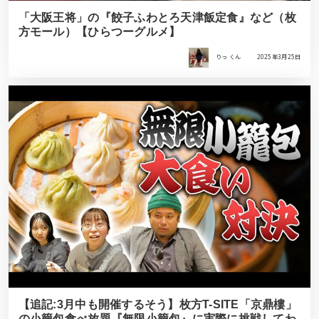
「大阪王将」の『餃子ふわとろ天津飯定食』など（枚
方モール）【ひらつーグルメ】
りっ くん
2025年3月25日
【追記:3月中も開催するそう】枚方T-SITE「京鼎樓」
の小籠包食べ放題『無限小籠包』に実際に挑戦してわ