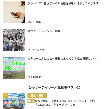
ひらつーでは皆さまからの情報提供をお待ちしております！
2013年7月2日
枚方つーしんメンバー紹介
2013年11月26日
枚方つーしんに広告を掲載しませんか？広告掲載について
2010年4月2日
ひらつーデイリー人気記事ベスト15
開店・閉店
枚方市駅の中央改札そばにつくってたスイーツ店
NEW
「casaneilo」がオープンしてる