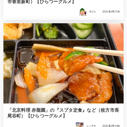
市香里新町）【ひらつーグルメ】
すどん
2026年2月27日
「北京料理 赤龍園」の『スブタ定食』など（枚方市長
尾谷町）【ひらつーグルメ】
シノチカ
2026年2月14日