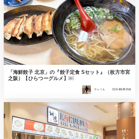
「海鮮餃子 北京」の『餃子定食 Sセット』（枚方市宮
之阪）【ひらつーグルメ】￼
りっ くん
2026年6月30日