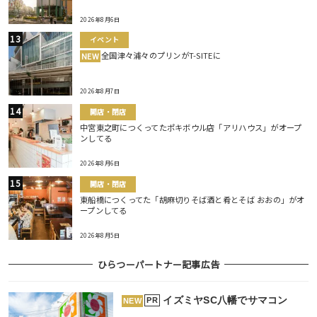
2026年8月6日
イベント
全国津々浦々のプリンがT-SITEに
NEW
2026年8月7日
開店・閉店
中宮東之町につくってたポキボウル店「アリハウス」がオープ
ンしてる
2026年8月6日
開店・閉店
東船橋につくってた「胡麻切りそば酒と肴とそば おおの」がオ
ープンしてる
2026年8月5日
ひらつーパートナー記事広告
イズミヤSC八幡でサマコン
PR
NEW