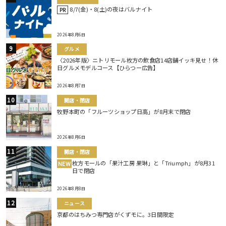
8/7(金)・8(土)の夜はバルナイト
PR
2026年8月6日
グルメ
〈2026年版〉ニトリモール枚方の飲食店14店舗イッキ見せ！休
日グルメモデルコース【ひらつー広告】
2026年8月7日
開店・閉店
牧野本町の「フルーツショップ日高」が8月末で閉店
2026年8月6日
開店・閉店
枚方モールの「果汁工房 果琳」と「Triumph」が8月31
NEW
日で閉店
2026年8月8日
ニュース
京都のはちみつ専門店がくずモに。3日間限定