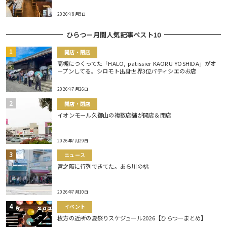
2026年8月5日
ひらつー月間人気記事ベスト10
開店・閉店
高槻につくってた「HALO, patissier KAORU YOSHIDA」がオ
ープンしてる。シロモト出身世界3位パティシエのお店
2026年7月26日
開店・閉店
イオンモール久御山の複数店舗が開店＆閉店
2026年7月29日
ニュース
宮之阪に行列できてた。あら川の桃
2026年7月10日
イベント
枚方の近所の夏祭りスケジュール2026【ひらつーまとめ】