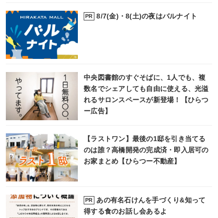
8/7(金)・8(土)の夜はバルナイト
PR
中央図書館のすぐそばに、1人でも、複
数名でシェアしても自由に使える、光溢
れるサロンスペースが新登場！【ひらつ
ー広告】
【ラストワン】最後の1邸を引き当てる
のは誰？高橋開発の完成済・即入居可の
お家まとめ【ひらつー不動産】
あの有名石けんを手づくり&知って
PR
得する食のお話し会あるよ