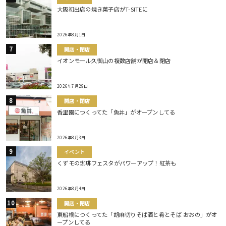
大阪初出店の焼き菓子店がT-SITEに
2026年8月1日
開店・閉店
イオンモール久御山の複数店舗が開店＆閉店
2026年7月29日
開店・閉店
香里園につくってた「魚丼」がオープンしてる
2026年8月3日
イベント
くずモの珈琲フェスタがパワーアップ！紅茶も
2026年8月4日
開店・閉店
東船橋につくってた「胡麻切りそば酒と肴とそば おおの」がオ
ープンしてる