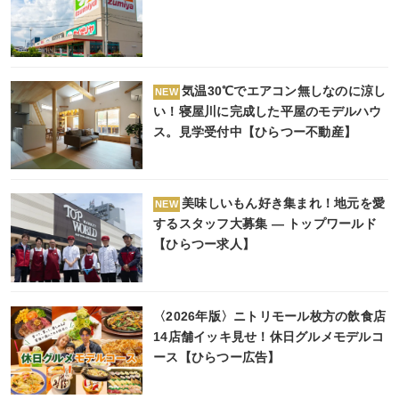
気温30℃でエアコン無しなのに涼し
NEW
い！寝屋川に完成した平屋のモデルハウ
ス。見学受付中【ひらつー不動産】
美味しいもん好き集まれ！地元を愛
NEW
するスタッフ大募集 ― トップワールド
【ひらつー求人】
〈2026年版〉ニトリモール枚方の飲食店
14店舗イッキ見せ！休日グルメモデルコ
ース【ひらつー広告】