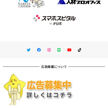
Twitter
Facebook
Instagram
LINE
You Tube
TikTok
広告掲載について