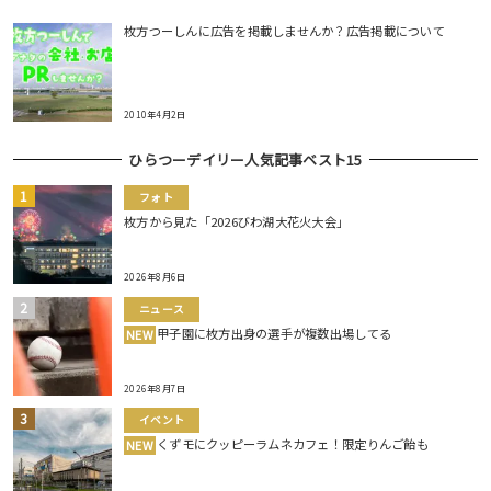
枚方つーしんに広告を掲載しませんか？広告掲載について
2010年4月2日
ひらつーデイリー人気記事ベスト15
フォト
枚方から見た「2026びわ湖大花火大会」
2026年8月6日
ニュース
甲子園に枚方出身の選手が複数出場してる
NEW
2026年8月7日
イベント
くずモにクッピーラムネカフェ！限定りんご飴も
NEW