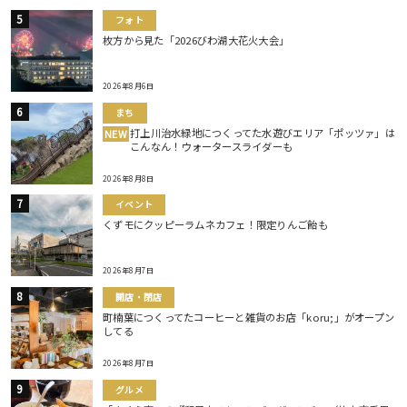
フォト
枚方から見た「2026びわ湖大花火大会」
2026年8月6日
まち
打上川治水緑地につくってた水遊びエリア「ポッツァ」は
NEW
こんなん！ウォータースライダーも
2026年8月8日
イベント
くずモにクッピーラムネカフェ！限定りんご飴も
2026年8月7日
開店・閉店
町楠葉につくってたコーヒーと雑貨のお店「koru;」がオープン
してる
2026年8月7日
グルメ