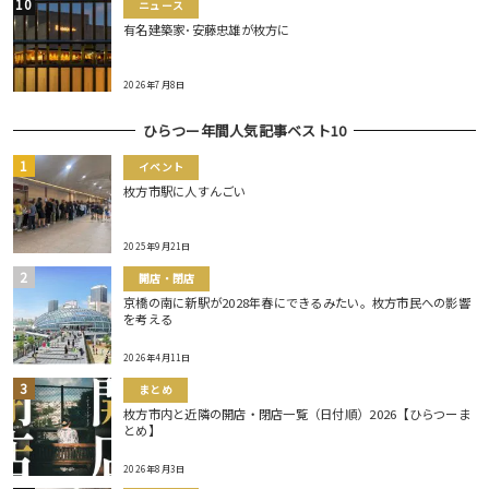
ニュース
有名建築家･安藤忠雄が枚方に
2026年7月8日
ひらつー年間人気記事ベスト10
イベント
枚方市駅に人すんごい
2025年9月21日
開店・閉店
京橋の南に新駅が2028年春にできるみたい。枚方市民への影響
を考える
2026年4月11日
まとめ
枚方市内と近隣の開店・閉店一覧（日付順）2026【ひらつーま
とめ】
2026年8月3日