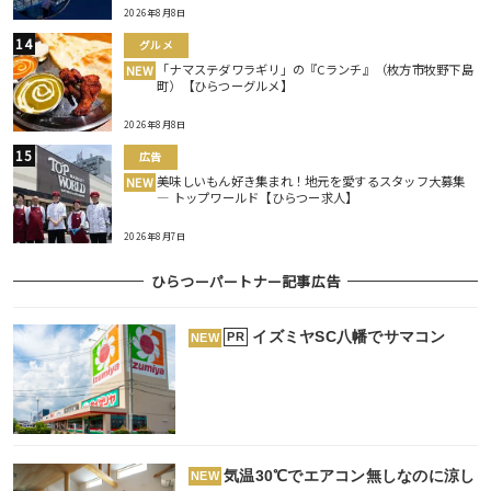
2026年8月8日
グルメ
「ナマステダワラギリ」の『Cランチ』（枚方市牧野下島
NEW
町）【ひらつーグルメ】
2026年8月8日
広告
美味しいもん好き集まれ！地元を愛するスタッフ大募集
NEW
― トップワールド【ひらつー求人】
2026年8月7日
ひらつーパートナー記事広告
イズミヤSC八幡でサマコン
PR
NEW
気温30℃でエアコン無しなのに涼し
NEW