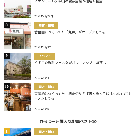
イオンモール久御山の複数店舗が開店＆閉店
2026年7月29日
開店・閉店
香里園につくってた「魚丼」がオープンしてる
2026年8月3日
イベント
くずモの珈琲フェスタがパワーアップ！紅茶も
2026年8月4日
開店・閉店
東船橋につくってた「胡麻切りそば酒と肴とそば おおの」がオ
ープンしてる
2026年8月5日
ひらつー月間人気記事ベスト10
開店・閉店