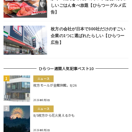
しいごはん食べ放題【ひらつーグルメ広
告】
枚方の会社が日本で300社だけのすごい
企業の1つに選ばれたらしい【ひらつー
広告】
ひらつー週間人気記事ベスト10
ニュース
枚方モールが全館休館。8/26
2026年8月3日
ニュース
8/5枚方から花火見えるかも
2026年8月2日