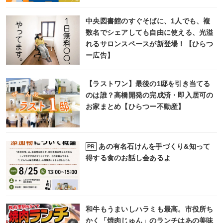
中央図書館のすぐそばに、1人でも、複
数名でシェアしても自由に使える、光溢
れるサロンスペースが新登場！【ひらつ
ー広告】
【ラストワン】最後の1邸を引き当てる
のは誰？高橋開発の完成済・即入居可の
お家まとめ【ひらつー不動産】
あの有名石けんを手づくり&知って
PR
得する食のお話し会あるよ
和牛もうまいしハラミも最高。市役所ち
かく「焼肉じゅん」のランチはあの美味