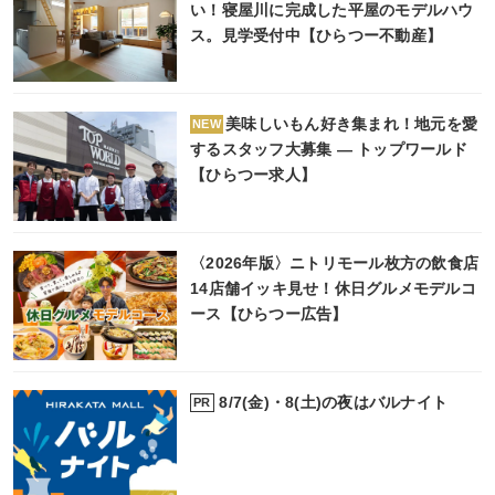
い！寝屋川に完成した平屋のモデルハウ
ス。見学受付中【ひらつー不動産】
美味しいもん好き集まれ！地元を愛
NEW
するスタッフ大募集 ― トップワールド
【ひらつー求人】
〈2026年版〉ニトリモール枚方の飲食店
14店舗イッキ見せ！休日グルメモデルコ
ース【ひらつー広告】
8/7(金)・8(土)の夜はバルナイト
PR