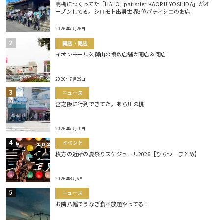
高槻につくってた「HALO, patissier KAORU YOSHIDA」がオ
ープンしてる。シロモト出身世界3位パティシエのお店
2026年7月26日
開店・閉店
イオンモール久御山の複数店舗が開店＆閉店
2026年7月29日
ニュース
宮之阪に行列できてた。あら川の桃
2026年7月10日
イベント
枚方の近所の夏祭りスケジュール2026【ひらつーまとめ】
2026年8月6日
ニュース
お隣八幡でうなぎ食べ放題やってる！