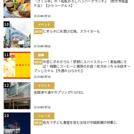
「さくら亭」の『和風おろしハンバーグランチ』（枚方市香里
ケ丘）【ひらつーグルメ】
2026年8月7日
イベント
ビオルネに水遊び広場。スライダーも
NEW
2026年8月8日
話題
中宮にポキボウル！禁野にスパイスカレー！東船橋にそ
NEW
ば！楠葉にコーヒーと雑貨のお店！枚方めっちゃお店オー
プンしたやん【今週のひらかた】
2026年8月7日
イベント
全国津々浦々のプリンがT-SITEに
2026年8月7日
ニュース
枚方で子ども食堂を営む女性が中国新聞の特集に
NEW