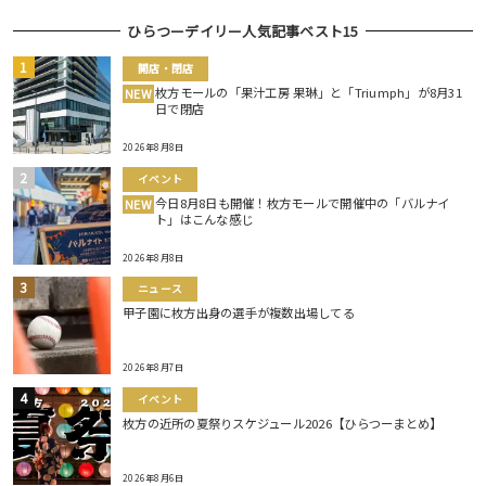
ひらつーデイリー人気記事ベスト15
開店・閉店
枚方モールの「果汁工房 果琳」と「Triumph」が8月31
NEW
日で閉店
2026年8月8日
イベント
今日8月8日も開催！枚方モールで開催中の「バルナイ
NEW
ト」はこんな感じ
2026年8月8日
ニュース
甲子園に枚方出身の選手が複数出場してる
2026年8月7日
イベント
枚方の近所の夏祭りスケジュール2026【ひらつーまとめ】
2026年8月6日