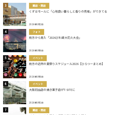
開店・閉店
くずはモールに「心地良い暮らしと香りの売場」ができてる
2026年8月2日
フォト
枚方から見た「2026びわ湖大花火大会」
2026年8月6日
イベント
枚方の近所の夏祭りスケジュール2026【ひらつーまとめ】
2026年8月6日
イベント
大阪初出店の焼き菓子店がT-SITEに
2026年8月1日
開店・閉店