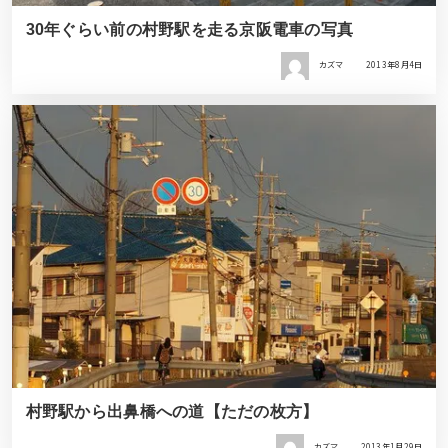
30年ぐらい前の村野駅を走る京阪電車の写真
カズマ
2013年8月4日
村野駅から出鼻橋への道【ただの枚方】
カズマ
2013年1月29日