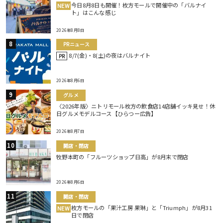
今日8月8日も開催！枚方モールで開催中の「バルナイ
NEW
ト」はこんな感じ
2026年8月8日
PRニュース
8/7(金)・8(土)の夜はバルナイト
PR
2026年8月6日
グルメ
〈2026年版〉ニトリモール枚方の飲食店14店舗イッキ見せ！休
日グルメモデルコース【ひらつー広告】
2026年8月7日
開店・閉店
牧野本町の「フルーツショップ日高」が8月末で閉店
2026年8月6日
開店・閉店
枚方モールの「果汁工房 果琳」と「Triumph」が8月31
NEW
日で閉店