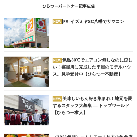
ひらつーパートナー記事広告
イズミヤSC八幡でサマコン
PR
NEW
気温30℃でエアコン無しなのに涼し
NEW
い！寝屋川に完成した平屋のモデルハウ
ス。見学受付中【ひらつー不動産】
美味しいもん好き集まれ！地元を愛
NEW
するスタッフ大募集 ― トップワールド
【ひらつー求人】