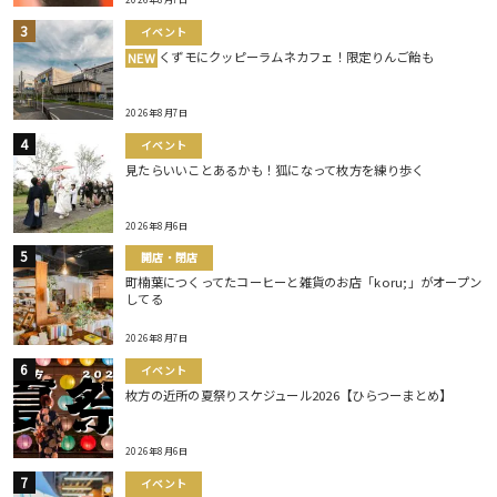
イベント
くずモにクッピーラムネカフェ！限定りんご飴も
NEW
2026年8月7日
イベント
見たらいいことあるかも！狐になって枚方を練り歩く
2026年8月6日
開店・閉店
町楠葉につくってたコーヒーと雑貨のお店「koru;」がオープン
してる
2026年8月7日
イベント
枚方の近所の夏祭りスケジュール2026【ひらつーまとめ】
2026年8月6日
イベント