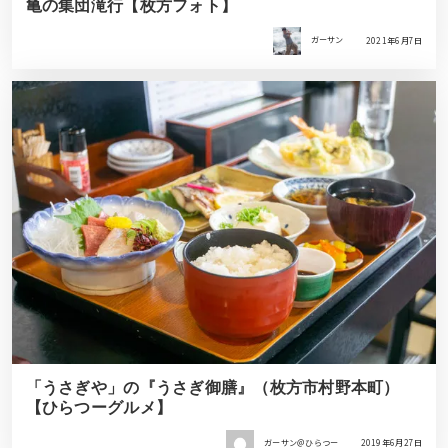
亀の集団滝行【枚方フォト】
ガーサン
2021年6月7日
「うさぎや」の『うさぎ御膳』（枚方市村野本町）
【ひらつーグルメ】
ガーサン＠ひらつー
2019年6月27日