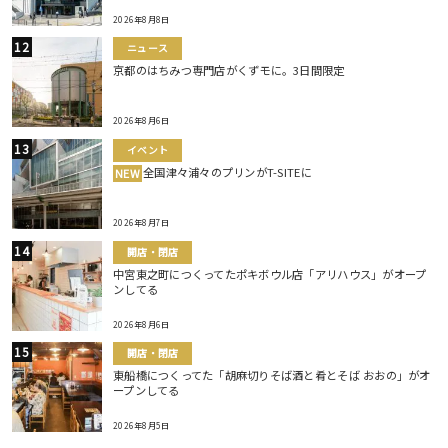
2026年8月8日
ニュース
京都のはちみつ専門店がくずモに。3日間限定
2026年8月6日
イベント
全国津々浦々のプリンがT-SITEに
NEW
2026年8月7日
開店・閉店
中宮東之町につくってたポキボウル店「アリハウス」がオープ
ンしてる
2026年8月6日
開店・閉店
東船橋につくってた「胡麻切りそば酒と肴とそば おおの」がオ
ープンしてる
2026年8月5日