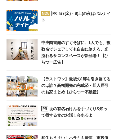
8/7(金)・8(土)の夜はバルナイ
NEW
PR
ト
中央図書館のすぐそばに、1人でも、複
数名でシェアしても自由に使える、光
溢れるサロンスペースが新登場！【ひ
らつー広告】
【ラストワン】最後の1邸を引き当てる
のは誰？高橋開発の完成済・即入居可
のお家まとめ【ひらつー不動産】
あの有名石けんを手づくり&知っ
PR
て得する食のお話し会あるよ
和牛もうまいしハラミも最高。市役所