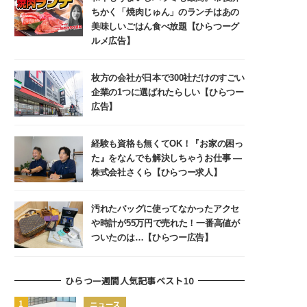
ちかく「焼肉じゅん」のランチはあの
美味しいごはん食べ放題【ひらつーグ
ルメ広告】
枚方の会社が日本で300社だけのすごい
企業の1つに選ばれたらしい【ひらつー
広告】
経験も資格も無くてOK！『お家の困っ
た』をなんでも解決しちゃうお仕事 ―
株式会社さくら【ひらつー求人】
汚れたバッグに使ってなかったアクセ
や時計が55万円で売れた！一番高値が
ついたのは…【ひらつー広告】
ひらつー週間人気記事ベスト10
ニュース