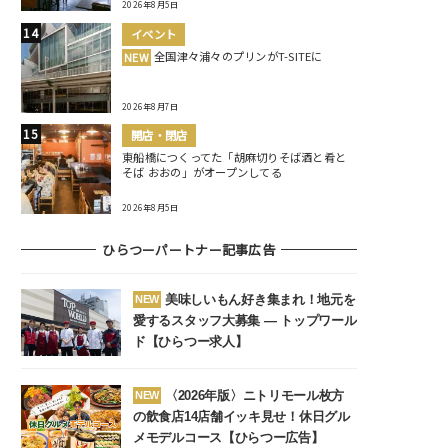
2026年8月5日
イベント
全国津々浦々のプリンがT-SITEに
NEW
2026年8月7日
開店・閉店
東船橋につくってた「胡麻切りそば酒と肴と
そば おおの」がオープンしてる
2026年8月5日
ひらつーパートナー記事広告
美味しいもん好き集まれ！地元を
NEW
愛するスタッフ大募集 ― トップワール
ド【ひらつー求人】
〈2026年版〉ニトリモール枚方
NEW
の飲食店14店舗イッキ見せ！休日グル
メモデルコース【ひらつー広告】