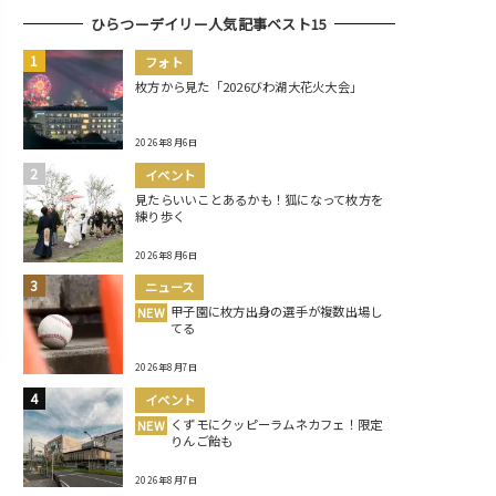
ひらつーデイリー人気記事ベスト15
フォト
枚方から見た「2026びわ湖大花火大会」
2026年8月6日
イベント
見たらいいことあるかも！狐になって枚方を
練り歩く
2026年8月6日
ニュース
甲子園に枚方出身の選手が複数出場し
NEW
てる
2026年8月7日
イベント
くずモにクッピーラムネカフェ！限定
NEW
りんご飴も
2026年8月7日