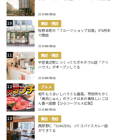
2026年8月6日
開店・閉店
牧野本町の「フルーツショップ日高」が8月末
で閉店
2026年8月6日
開店・閉店
中宮東之町につくってたポキボウル店「アリ
ハウス」がオープンしてる
2026年8月6日
グルメ
和牛もうまいしハラミも最高。市役所ちかく
「焼肉じゅん」のランチはあの美味しいごは
ん食べ放題【ひらつーグルメ広告】
2026年8月5日
開店・閉店
西禁野に「SUNZEN」ってスパイスカレー店
ができてる