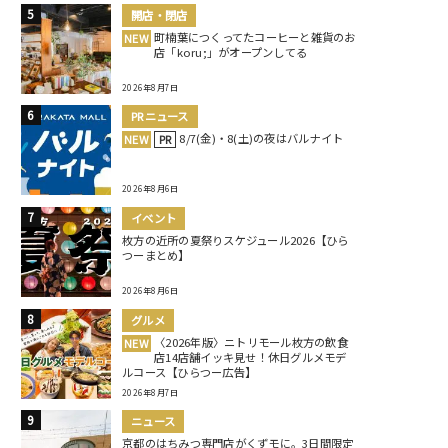
開店・閉店
町楠葉につくってたコーヒーと雑貨のお
NEW
店「koru;」がオープンしてる
2026年8月7日
PRニュース
8/7(金)・8(土)の夜はバルナイト
NEW
PR
2026年8月6日
イベント
枚方の近所の夏祭りスケジュール2026【ひら
つーまとめ】
2026年8月6日
グルメ
〈2026年版〉ニトリモール枚方の飲食
NEW
店14店舗イッキ見せ！休日グルメモデ
ルコース【ひらつー広告】
2026年8月7日
ニュース
京都のはちみつ専門店がくずモに。3日間限定