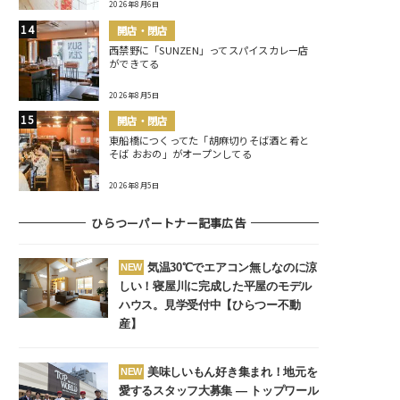
2026年8月6日
開店・閉店
西禁野に「SUNZEN」ってスパイスカレー店
ができてる
2026年8月5日
開店・閉店
東船橋につくってた「胡麻切りそば酒と肴と
そば おおの」がオープンしてる
2026年8月5日
ひらつーパートナー記事広告
気温30℃でエアコン無しなのに涼
NEW
しい！寝屋川に完成した平屋のモデル
ハウス。見学受付中【ひらつー不動
産】
美味しいもん好き集まれ！地元を
NEW
愛するスタッフ大募集 ― トップワール