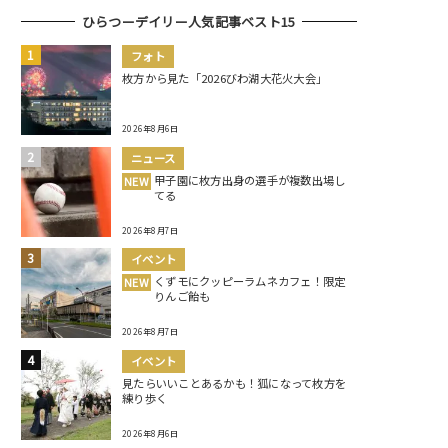
ひらつーデイリー人気記事ベスト15
フォト
枚方から見た「2026びわ湖大花火大会」
2026年8月6日
ニュース
甲子園に枚方出身の選手が複数出場し
NEW
てる
2026年8月7日
イベント
くずモにクッピーラムネカフェ！限定
NEW
りんご飴も
2026年8月7日
イベント
見たらいいことあるかも！狐になって枚方を
練り歩く
2026年8月6日