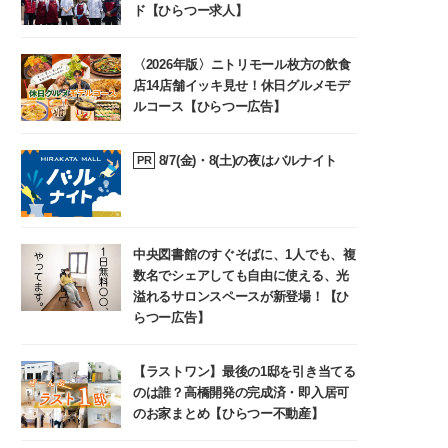
ド【ひらつー求人】
〈2026年版〉ニトリモール枚方の飲食
店14店舗イッキ見せ！休日グルメモデ
ルコース【ひらつー広告】
8/7(金)・8(土)の夜はバルナイト
PR
中央図書館のすぐそばに、1人でも、複
数名でシェアしても自由に使える、光
溢れるサロンスペースが新登場！【ひ
らつー広告】
【ラストワン】最後の1邸を引き当てる
のは誰？高橋開発の完成済・即入居可
のお家まとめ【ひらつー不動産】