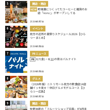
開店・閉店
町楠葉につくってたコーヒーと雑貨のお
NEW
店「koru;」がオープンしてる
2026年8月7日
イベント
枚方の近所の夏祭りスケジュール2026【ひら
つーまとめ】
2026年8月6日
PRニュース
8/7(金)・8(土)の夜はバルナイト
PR
2026年8月6日
グルメ
〈2026年版〉ニトリモール枚方の飲食店14店
舗イッキ見せ！休日グルメモデルコース【ひ
らつー広告】
2026年8月7日
開店・閉店
牧野本町の「フルーツショップ日高」が8月末