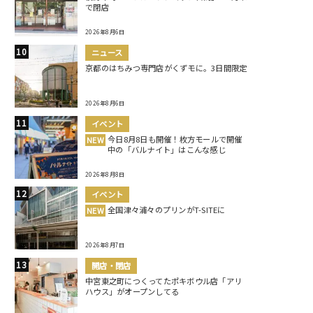
で閉店
2026年8月6日
ニュース
京都のはちみつ専門店がくずモに。3日間限定
2026年8月6日
イベント
今日8月8日も開催！枚方モールで開催
NEW
中の「バルナイト」はこんな感じ
2026年8月8日
イベント
全国津々浦々のプリンがT-SITEに
NEW
2026年8月7日
開店・閉店
中宮東之町につくってたポキボウル店「アリ
ハウス」がオープンしてる