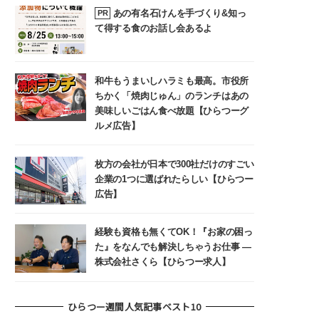
あの有名石けんを手づくり&知っ
PR
て得する食のお話し会あるよ
和牛もうまいしハラミも最高。市役所
ちかく「焼肉じゅん」のランチはあの
美味しいごはん食べ放題【ひらつーグ
ルメ広告】
枚方の会社が日本で300社だけのすごい
企業の1つに選ばれたらしい【ひらつー
広告】
経験も資格も無くてOK！『お家の困っ
た』をなんでも解決しちゃうお仕事 ―
株式会社さくら【ひらつー求人】
ひらつー週間人気記事ベスト10