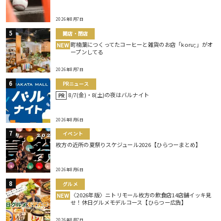
2026年8月7日
開店・閉店
町楠葉につくってたコーヒーと雑貨のお店「koru;」がオ
NEW
ープンしてる
2026年8月7日
PRニュース
8/7(金)・8(土)の夜はバルナイト
PR
2026年8月6日
イベント
枚方の近所の夏祭りスケジュール2026【ひらつーまとめ】
2026年8月6日
グルメ
〈2026年版〉ニトリモール枚方の飲食店14店舗イッキ見
NEW
せ！休日グルメモデルコース【ひらつー広告】
2026年8月7日