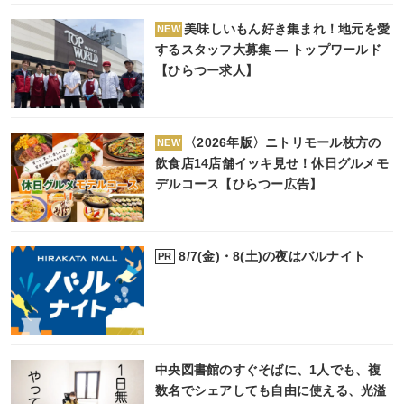
美味しいもん好き集まれ！地元を愛
NEW
するスタッフ大募集 ― トップワールド
【ひらつー求人】
〈2026年版〉ニトリモール枚方の
NEW
飲食店14店舗イッキ見せ！休日グルメモ
デルコース【ひらつー広告】
8/7(金)・8(土)の夜はバルナイト
PR
中央図書館のすぐそばに、1人でも、複
数名でシェアしても自由に使える、光溢