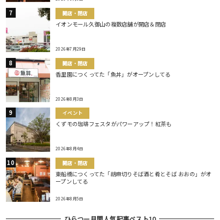
開店・閉店
イオンモール久御山の複数店舗が開店＆閉店
2026年7月29日
開店・閉店
香里園につくってた「魚丼」がオープンしてる
2026年8月3日
イベント
くずモの珈琲フェスタがパワーアップ！紅茶も
2026年8月4日
開店・閉店
東船橋につくってた「胡麻切りそば酒と肴とそば おおの」がオ
ープンしてる
2026年8月5日
ひらつー月間人気記事ベスト10