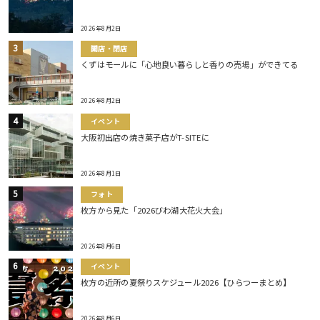
2026年8月2日
開店・閉店
くずはモールに「心地良い暮らしと香りの売場」ができてる
2026年8月2日
イベント
大阪初出店の焼き菓子店がT-SITEに
2026年8月1日
フォト
枚方から見た「2026びわ湖大花火大会」
2026年8月6日
イベント
枚方の近所の夏祭りスケジュール2026【ひらつーまとめ】
2026年8月6日