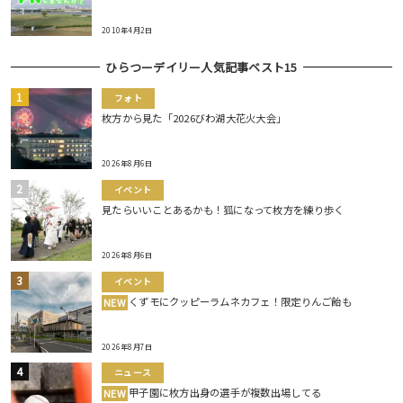
2010年4月2日
ひらつーデイリー人気記事ベスト15
フォト
枚方から見た「2026びわ湖大花火大会」
2026年8月6日
イベント
見たらいいことあるかも！狐になって枚方を練り歩く
2026年8月6日
イベント
くずモにクッピーラムネカフェ！限定りんご飴も
NEW
2026年8月7日
ニュース
甲子園に枚方出身の選手が複数出場してる
NEW