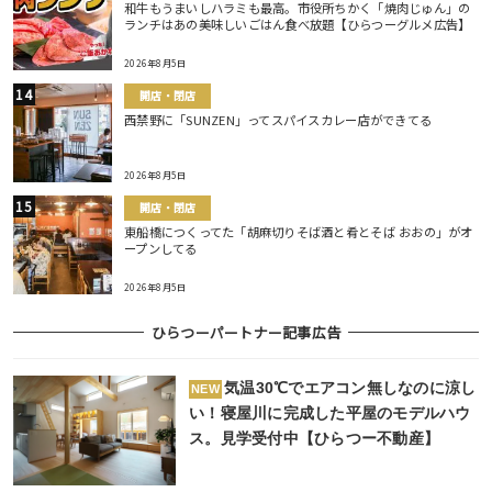
和牛もうまいしハラミも最高。市役所ちかく「焼肉じゅん」の
ランチはあの美味しいごはん食べ放題【ひらつーグルメ広告】
2026年8月5日
開店・閉店
西禁野に「SUNZEN」ってスパイスカレー店ができてる
2026年8月5日
開店・閉店
東船橋につくってた「胡麻切りそば酒と肴とそば おおの」がオ
ープンしてる
2026年8月5日
ひらつーパートナー記事広告
気温30℃でエアコン無しなのに涼し
NEW
い！寝屋川に完成した平屋のモデルハウ
ス。見学受付中【ひらつー不動産】