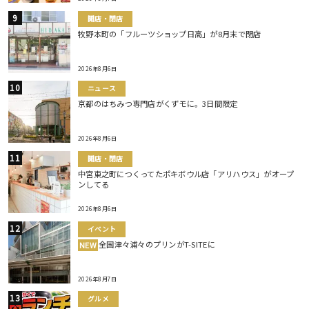
開店・閉店
牧野本町の「フルーツショップ日高」が8月末で閉店
2026年8月6日
ニュース
京都のはちみつ専門店がくずモに。3日間限定
2026年8月6日
開店・閉店
中宮東之町につくってたポキボウル店「アリハウス」がオープ
ンしてる
2026年8月6日
イベント
全国津々浦々のプリンがT-SITEに
NEW
2026年8月7日
グルメ