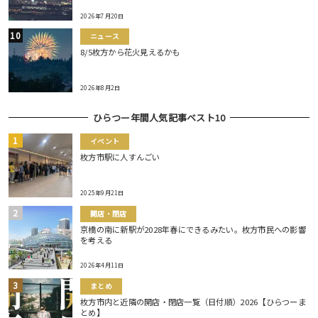
2026年7月20日
ニュース
8/5枚方から花火見えるかも
2026年8月2日
ひらつー年間人気記事ベスト10
イベント
枚方市駅に人すんごい
2025年9月21日
開店・閉店
京橋の南に新駅が2028年春にできるみたい。枚方市民への影響
を考える
2026年4月11日
まとめ
枚方市内と近隣の開店・閉店一覧（日付順）2026【ひらつーま
とめ】