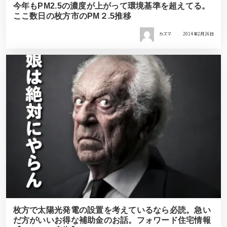
今年もPM2.5の濃度が上がって環境基準を超えてる。
ここ数日の枚方市のPM２.5推移
カズマ
2014年2月26日
枚方で太陽光発電の設置を考えているなら必読。急い
だ方がいいお得な補助金のお話。フォワード住宅情報