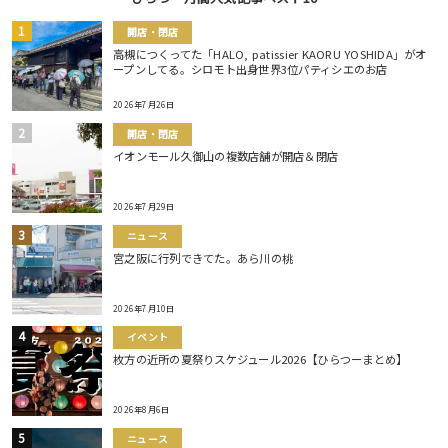
開店・閉店
高槻につくってた「HALO, patissier KAORU YOSHIDA」がオ
ープンしてる。シロモト出身世界3位パティシエのお店
2026年7月26日
開店・閉店
イオンモール久御山の複数店舗が開店＆閉店
2026年7月29日
ニュース
宮之阪に行列できてた。あら川の桃
2026年7月10日
イベント
枚方の近所の夏祭りスケジュール2026【ひらつーまとめ】
2026年8月6日
ニュース