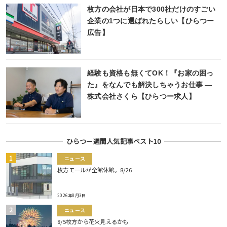
枚方の会社が日本で300社だけのすごい
企業の1つに選ばれたらしい【ひらつー
広告】
経験も資格も無くてOK！『お家の困っ
た』をなんでも解決しちゃうお仕事 ―
株式会社さくら【ひらつー求人】
ひらつー週間人気記事ベスト10
ニュース
枚方モールが全館休館。8/26
2026年8月3日
ニュース
8/5枚方から花火見えるかも