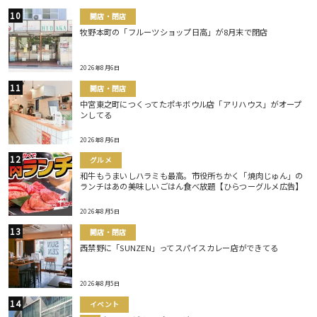
開店・閉店
牧野本町の「フルーツショップ日高」が8月末で閉店
2026年8月6日
開店・閉店
中宮東之町につくってたポキボウル店「アリハウス」がオープ
ンしてる
2026年8月6日
グルメ
和牛もうまいしハラミも最高。市役所ちかく「焼肉じゅん」の
ランチはあの美味しいごはん食べ放題【ひらつーグルメ広告】
2026年8月5日
開店・閉店
西禁野に「SUNZEN」ってスパイスカレー店ができてる
2026年8月5日
イベント