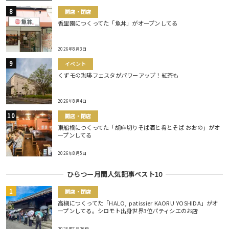
開店・閉店
香里園につくってた「魚丼」がオープンしてる
2026年8月3日
イベント
くずモの珈琲フェスタがパワーアップ！紅茶も
2026年8月4日
開店・閉店
東船橋につくってた「胡麻切りそば酒と肴とそば おおの」がオ
ープンしてる
2026年8月5日
ひらつー月間人気記事ベスト10
開店・閉店
高槻につくってた「HALO, patissier KAORU YOSHIDA」がオ
ープンしてる。シロモト出身世界3位パティシエのお店
2026年7月26日