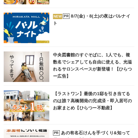
8/7(金)・8(土)の夜はバルナイ
PR
NEW
ト
中央図書館のすぐそばに、1人でも、複
数名でシェアしても自由に使える、光溢
れるサロンスペースが新登場！【ひらつ
ー広告】
【ラストワン】最後の1邸を引き当てる
のは誰？高橋開発の完成済・即入居可の
お家まとめ【ひらつー不動産】
あの有名石けんを手づくり&知って
PR