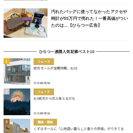
汚れたバッグに使ってなかったアクセや
時計が55万円で売れた！一番高値がつい
たのは…【ひらつー広告】
ひらつー週間人気記事ベスト10
ニュース
枚方モールが全館休館。8/26
2026年8月3日
ニュース
8/5枚方から花火見えるかも
2026年8月2日
開店・閉店
くずはモールに「心地良い暮らしと香りの売場」ができてる