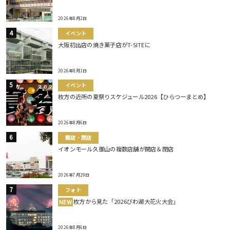
2026年8月2日
イベント
大阪初出店の焼き菓子店がT-SITEに
2026年8月1日
イベント
枚方の近所の夏祭りスケジュール2026【ひらつーまとめ】
2026年8月6日
開店・閉店
イオンモール久御山の複数店舗が開店＆閉店
2026年7月29日
フォト
枚方から見た「2026びわ湖大花火大会」
NEW
2026年8月6日