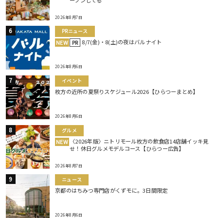
2026年8月7日
PRニュース
8/7(金)・8(土)の夜はバルナイト
NEW
PR
2026年8月6日
イベント
枚方の近所の夏祭りスケジュール2026【ひらつーまとめ】
2026年8月6日
グルメ
〈2026年版〉ニトリモール枚方の飲食店14店舗イッキ見
NEW
せ！休日グルメモデルコース【ひらつー広告】
2026年8月7日
ニュース
京都のはちみつ専門店がくずモに。3日間限定
2026年8月6日