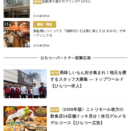
全国津々浦々のプリンがT-SITEに
NEW
2026年8月7日
開店・閉店
東船橋につくってた「胡麻切りそば酒と肴とそば おおの」がオ
ープンしてる
2026年8月5日
ひらつーパートナー記事広告
美味しいもん好き集まれ！地元を愛
NEW
するスタッフ大募集 ― トップワールド
【ひらつー求人】
〈2026年版〉ニトリモール枚方の
NEW
飲食店14店舗イッキ見せ！休日グルメモ
デルコース【ひらつー広告】