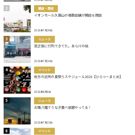
開店・閉店
イオンモール久御山の複数店舗が開店＆閉店
2026年7月29日
ニュース
宮之阪に行列できてた。あら川の桃
2026年7月10日
イベント
枚方の近所の夏祭りスケジュール2026【ひらつーまとめ】
2026年8月6日
ニュース
お隣八幡でうなぎ食べ放題やってる！
2026年7月23日
イベント