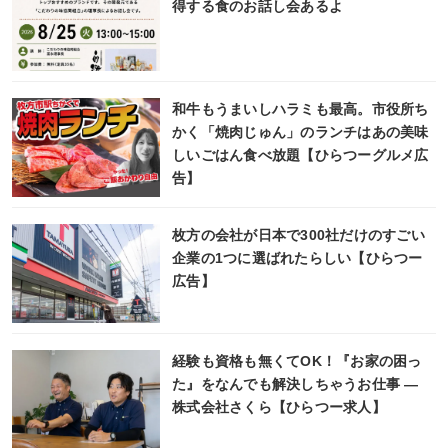
得する食のお話し会あるよ
和牛もうまいしハラミも最高。市役所ち
かく「焼肉じゅん」のランチはあの美味
しいごはん食べ放題【ひらつーグルメ広
告】
枚方の会社が日本で300社だけのすごい
企業の1つに選ばれたらしい【ひらつー
広告】
経験も資格も無くてOK！『お家の困っ
た』をなんでも解決しちゃうお仕事 ―
株式会社さくら【ひらつー求人】