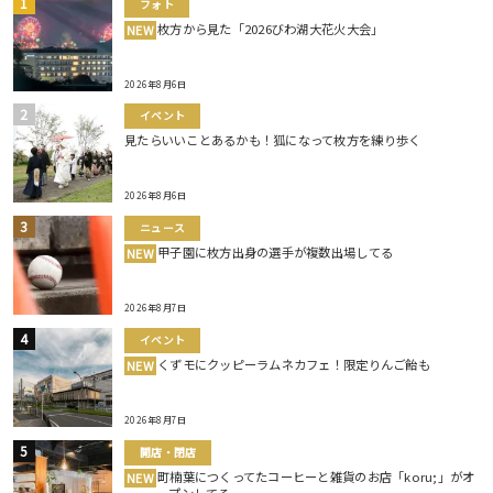
フォト
枚方から見た「2026びわ湖大花火大会」
NEW
2026年8月6日
イベント
見たらいいことあるかも！狐になって枚方を練り歩く
2026年8月6日
ニュース
甲子園に枚方出身の選手が複数出場してる
NEW
2026年8月7日
イベント
くずモにクッピーラムネカフェ！限定りんご飴も
NEW
2026年8月7日
開店・閉店
町楠葉につくってたコーヒーと雑貨のお店「koru;」がオ
NEW
ープンしてる