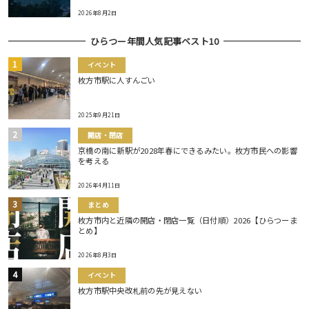
2026年8月2日
ひらつー年間人気記事ベスト10
イベント
枚方市駅に人すんごい
2025年9月21日
開店・閉店
京橋の南に新駅が2028年春にできるみたい。枚方市民への影響
を考える
2026年4月11日
まとめ
枚方市内と近隣の開店・閉店一覧（日付順）2026【ひらつーま
とめ】
2026年8月3日
イベント
枚方市駅中央改札前の先が見えない