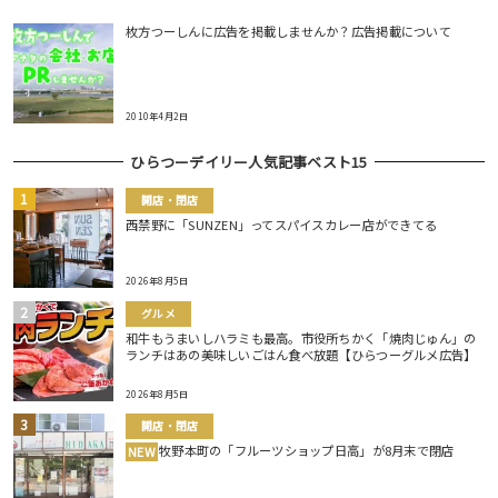
枚方つーしんに広告を掲載しませんか？広告掲載について
2010年4月2日
ひらつーデイリー人気記事ベスト15
開店・閉店
西禁野に「SUNZEN」ってスパイスカレー店ができてる
2026年8月5日
グルメ
和牛もうまいしハラミも最高。市役所ちかく「焼肉じゅん」の
ランチはあの美味しいごはん食べ放題【ひらつーグルメ広告】
2026年8月5日
開店・閉店
牧野本町の「フルーツショップ日高」が8月末で閉店
NEW