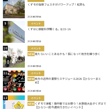
くずモの珈琲フェスタがパワーアップ！紅茶も
2026年8月4日
イベント
くずはに移動科学館くる。8/15･16
2026年8月5日
イベント
見たらいいことあるかも！狐になって枚方を練り歩く
NEW
2026年8月6日
イベント
枚方の近所の夏祭りスケジュール2026【ひらつーまと
NEW
め】
2026年8月6日
イベント
くずモで津軽！南中振ではお祭り！水鉄砲大会がくずはで
NEW
【ひらつー的今週末行きたいイベント】