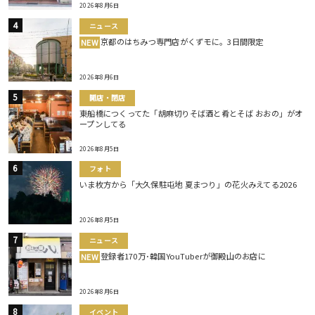
2026年8月6日
ニュース
京都のはちみつ専門店がくずモに。3日間限定
NEW
2026年8月6日
開店・閉店
東船橋につくってた「胡麻切りそば酒と肴とそば おおの」がオ
ープンしてる
2026年8月5日
フォト
いま枚方から「大久保駐屯地 夏まつり」の花火みえてる2026
2026年8月5日
ニュース
登録者170万･韓国YouTuberが御殿山のお店に
NEW
2026年8月6日
イベント