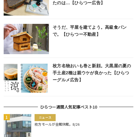
たのは…【ひらつー広告】
そうだ、平屋を建てよう。高級食パン
で。【ひらつー不動産】
枚方名物おいも巻と新顔。大黒屋の夏の
手土産2種は親ウケが良かった【ひらつ
ーグルメ広告】
ひらつー週間人気記事ベスト10
ニュース
枚方モールが全館休館。8/26