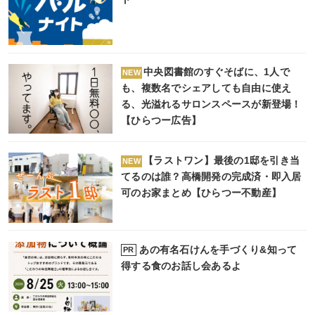
中央図書館のすぐそばに、1人で
NEW
も、複数名でシェアしても自由に使え
る、光溢れるサロンスペースが新登場！
【ひらつー広告】
【ラストワン】最後の1邸を引き当
NEW
てるのは誰？高橋開発の完成済・即入居
可のお家まとめ【ひらつー不動産】
あの有名石けんを手づくり&知って
PR
得する食のお話し会あるよ