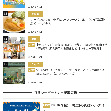
2026年8月6日
グルメ
「ラーメンひふみ」の『Wスープラーメン 塩』（枚方市渚西）
【ひらつーグルメ】
2026年8月5日
広告
【ラストワン】最後の1邸を引き当てるのは誰？高橋開発
NEW
の完成済・即入居可のお家まとめ【ひらつー不動産】
2026年8月6日
クイズ
7/18放送の「せやねん！」で「枚方」という単語が出た
NEW
のはなんで？【ひらかたクイズ】
2026年8月6日
ひらつーパートナー記事広告
8/7(金)・8(土)の夜はバルナイ
PR
NEW
ト