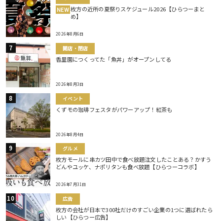
枚方の近所の夏祭りスケジュール2026【ひらつーまと
NEW
め】
2026年8月6日
開店・閉店
香里園につくってた「魚丼」がオープンしてる
2026年8月3日
イベント
くずモの珈琲フェスタがパワーアップ！紅茶も
2026年8月4日
グルメ
枚方モールに串カツ田中で食べ放題注文したことある？かすう
どんやユッケ、ナポリタンも食べ放題【ひらつーコラボ】
2026年7月31日
広告
枚方の会社が日本で300社だけのすごい企業の1つに選ばれたら
しい【ひらつー広告】