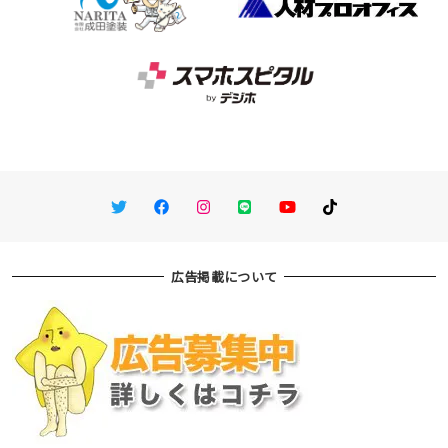
Twitter
Facebook
Instagram
LINE
You Tube
TikTok
広告掲載について