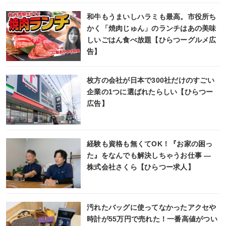
和牛もうまいしハラミも最高。市役所ち
かく「焼肉じゅん」のランチはあの美味
しいごはん食べ放題【ひらつーグルメ広
告】
枚方の会社が日本で300社だけのすごい
企業の1つに選ばれたらしい【ひらつー
広告】
経験も資格も無くてOK！『お家の困っ
た』をなんでも解決しちゃうお仕事 ―
株式会社さくら【ひらつー求人】
汚れたバッグに使ってなかったアクセや
時計が55万円で売れた！一番高値がつい