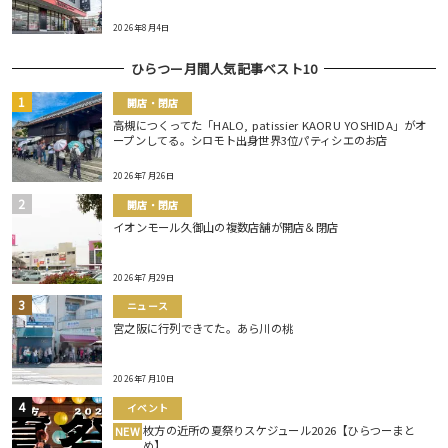
2026年8月4日
ひらつー月間人気記事ベスト10
開店・閉店
高槻につくってた「HALO, patissier KAORU YOSHIDA」がオ
ープンしてる。シロモト出身世界3位パティシエのお店
2026年7月26日
開店・閉店
イオンモール久御山の複数店舗が開店＆閉店
2026年7月29日
ニュース
宮之阪に行列できてた。あら川の桃
2026年7月10日
イベント
枚方の近所の夏祭りスケジュール2026【ひらつーまと
NEW
め】