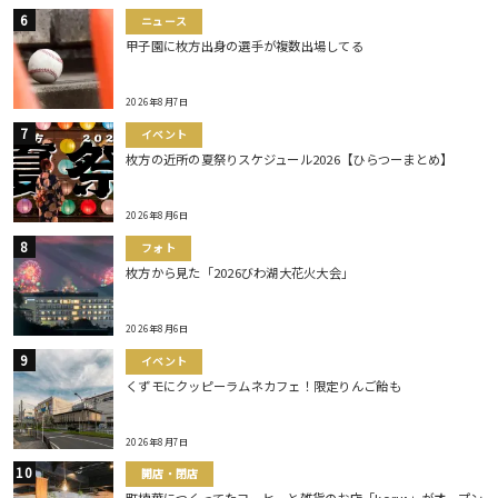
ニュース
甲子園に枚方出身の選手が複数出場してる
2026年8月7日
イベント
枚方の近所の夏祭りスケジュール2026【ひらつーまとめ】
2026年8月6日
フォト
枚方から見た「2026びわ湖大花火大会」
2026年8月6日
イベント
くずモにクッピーラムネカフェ！限定りんご飴も
2026年8月7日
開店・閉店