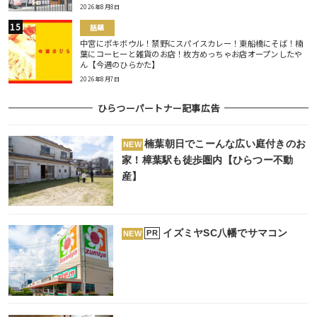
2026年8月8日
話題
中宮にポキボウル！禁野にスパイスカレー！東船橋にそば！楠
葉にコーヒーと雑貨のお店！枚方めっちゃお店オープンしたや
ん【今週のひらかた】
2026年8月7日
ひらつーパートナー記事広告
楠葉朝日でこーんな広い庭付きのお
NEW
家！樟葉駅も徒歩圏内【ひらつー不動
産】
イズミヤSC八幡でサマコン
PR
NEW