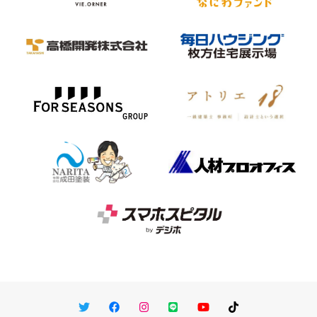
Twitter
Facebook
Instagram
LINE
You Tube
TikTok