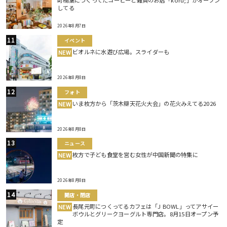
町楠葉につくってたコーヒーと雑貨のお店「koru;」がオープン
してる
2026年8月7日
イベント
ビオルネに水遊び広場。スライダーも
NEW
2026年8月8日
フォト
いま枚方から「茨木辯天花火大会」の花火みえてる2026
NEW
2026年8月8日
ニュース
枚方で子ども食堂を営む女性が中国新聞の特集に
NEW
2026年8月8日
開店・閉店
長尾元町につくってるカフェは「J BOWL」ってアサイー
NEW
ボウルとグリークヨーグルト専門店。8月15日オープン予
定