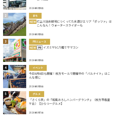
2026年8月8日
まち
打上川治水緑地につくってた水遊びエリア「ポッツァ」は
NEW
こんなん！ウォータースライダーも
2026年8月8日
PRニュース
イズミヤSC八幡でサマコン
NEW
PR
2026年8月8日
イベント
今日8月8日も開催！枚方モールで開催中の「バルナイト」はこ
んな感じ
2026年8月8日
グルメ
「さくら亭」の『和風おろしハンバーグランチ』（枚方市香里
ケ丘）【ひらつーグルメ】
2026年8月7日