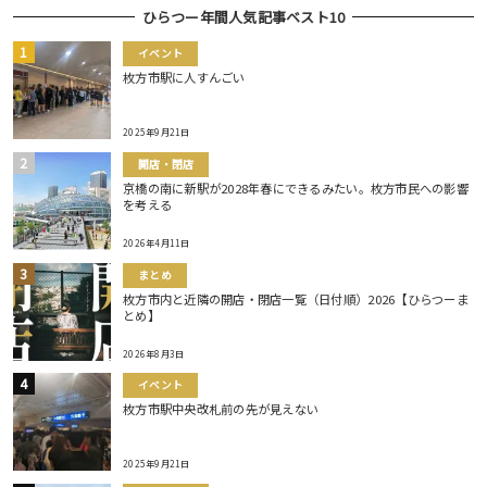
ひらつー年間人気記事ベスト10
イベント
枚方市駅に人すんごい
2025年9月21日
開店・閉店
京橋の南に新駅が2028年春にできるみたい。枚方市民への影響
を考える
2026年4月11日
まとめ
枚方市内と近隣の開店・閉店一覧（日付順）2026【ひらつーま
とめ】
2026年8月3日
イベント
枚方市駅中央改札前の先が見えない
2025年9月21日