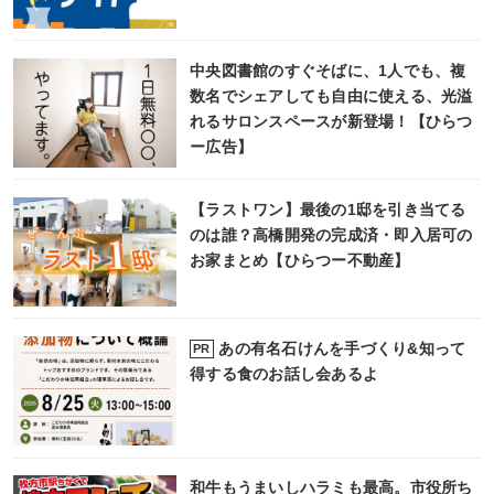
中央図書館のすぐそばに、1人でも、複
数名でシェアしても自由に使える、光溢
れるサロンスペースが新登場！【ひらつ
ー広告】
【ラストワン】最後の1邸を引き当てる
のは誰？高橋開発の完成済・即入居可の
お家まとめ【ひらつー不動産】
あの有名石けんを手づくり&知って
PR
得する食のお話し会あるよ
和牛もうまいしハラミも最高。市役所ち