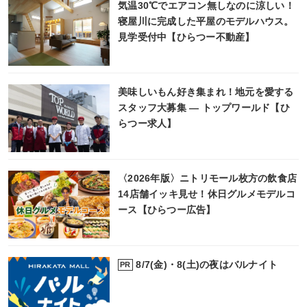
気温30℃でエアコン無しなのに涼しい！
寝屋川に完成した平屋のモデルハウス。
見学受付中【ひらつー不動産】
美味しいもん好き集まれ！地元を愛する
スタッフ大募集 ― トップワールド【ひ
らつー求人】
〈2026年版〉ニトリモール枚方の飲食店
14店舗イッキ見せ！休日グルメモデルコ
ース【ひらつー広告】
8/7(金)・8(土)の夜はバルナイト
PR