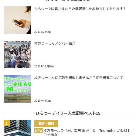
ひらつーでは皆さまからの情報提供をお待ちしております！
2013年7月2日
枚方つーしんメンバー紹介
2013年11月26日
枚方つーしんに広告を掲載しませんか？広告掲載について
2010年4月2日
ひらつーデイリー人気記事ベスト15
開店・閉店
枚方モールの「果汁工房 果琳」と「Triumph」が8月31
NEW
日で閉店