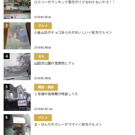
ひらつーのランキング表示がバグるわけないやろ！！
2008年2月1日
グルメ
小倉山荘のチョコあられがおいしい＜枚方グルメ＞
2008年2月9日
まち
山田池公園の雪景色とアレ
2008年2月9日
開店・閉店
１号線の珈琲館が改装してた
2008年2月11日
グルメ
るーほんだのカレーがウマイ＜枚方グルメ＞