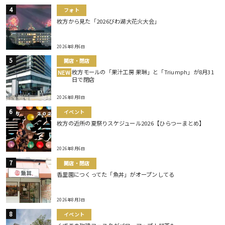
フォト
枚方から見た「2026びわ湖大花火大会」
2026年8月6日
開店・閉店
枚方モールの「果汁工房 果琳」と「Triumph」が8月31
NEW
日で閉店
2026年8月8日
イベント
枚方の近所の夏祭りスケジュール2026【ひらつーまとめ】
2026年8月6日
開店・閉店
香里園につくってた「魚丼」がオープンしてる
2026年8月3日
イベント