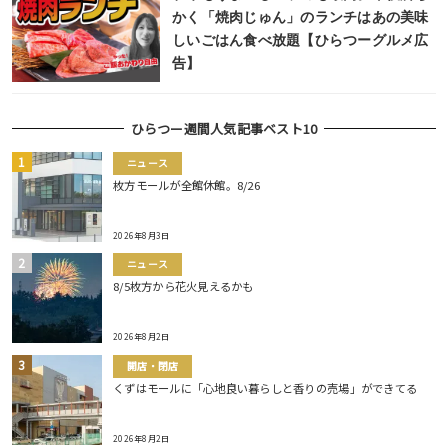
かく「焼肉じゅん」のランチはあの美味
しいごはん食べ放題【ひらつーグルメ広
告】
ひらつー週間人気記事ベスト10
ニュース
枚方モールが全館休館。8/26
2026年8月3日
ニュース
8/5枚方から花火見えるかも
2026年8月2日
開店・閉店
くずはモールに「心地良い暮らしと香りの売場」ができてる
2026年8月2日