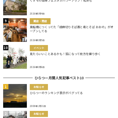
くずモの珈琲フェスタがパワーアップ！紅茶も
2026年8月4日
開店・閉店
東船橋につくってた「胡麻切りそば酒と肴とそば おおの」がオ
ープンしてる
2026年8月5日
イベント
見たらいいことあるかも！狐になって枚方を練り歩く
2026年8月6日
ひらつー月間人気記事ベスト10
お知らせ
ひらつーのランキング表示がバグってる
2008年1月31日
お知らせ